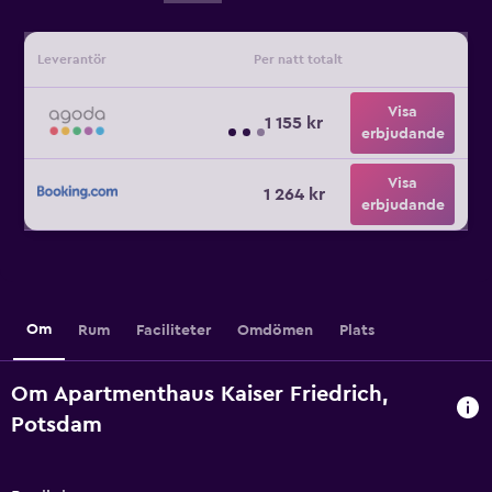
Leverantör
Per natt totalt
Visa
1 155 kr
erbjudande
Visa
1 264 kr
erbjudande
Om
Rum
Faciliteter
Omdömen
Plats
Om Apartmenthaus Kaiser Friedrich,
Potsdam