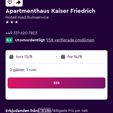
Apartmenthaus Kaiser Friedrich
Hotell med Rumservice
3 stjärnor
+49 331 620 7823
Utomordentligt
958 verifierade omdömen
8,3
tors 13/8
-
fre 14/8
2 gäster, 1 rum
Sök
Erbjudanden från
1 155 kr
/
Billigaste Pris per natt