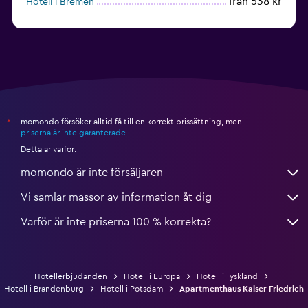
från 538 kr
Hotell i Bremen
från 340 kr
Hotell i Kiel
momondo försöker alltid få till en korrekt prissättning, men
*
priserna är inte garanterade
.
Detta är varför:
momondo är inte försäljaren
Vi samlar massor av information åt dig
Varför är inte priserna 100 % korrekta?
Hotellerbjudanden
Hotell i Europa
Hotell i Tyskland
Hotell i Brandenburg
Hotell i Potsdam
Apartmenthaus Kaiser Friedrich