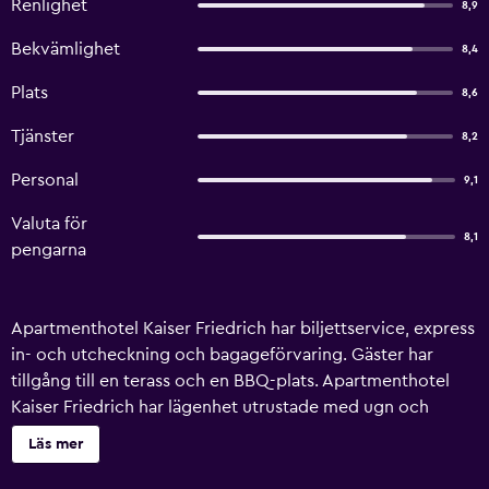
Renlighet
8,9
Bekvämlighet
8,4
Plats
8,6
Tjänster
8,2
Personal
9,1
Valuta för
8,1
pengarna
Apartmenthotel Kaiser Friedrich har biljettservice, express
in- och utcheckning och bagageförvaring. Gäster har
tillgång till en terass och en BBQ-plats. Apartmenthotel
Kaiser Friedrich har lägenhet utrustade med ugn och
kylskåp, plus flertalet nödvändigheter för att försäkra sig
Läs mer
om att gästerna har en angenäm vistelse. Det finns även
ett antal lägenheter speceillt designade för familjer. För de