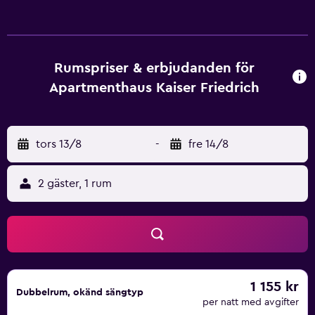
gäster som vill utforska lokala restauranger finns det ett
brett utbud av ställen precis i närheten. Den hjälpsamma
personalen vid resedisken hjälper dig gärna att boka
utflykter och sightseeing i Potsdam.
Rumspriser & erbjudanden för
Apartmenthaus Kaiser Friedrich
tors 13/8
-
fre 14/8
2 gäster, 1 rum
1 155 kr
Dubbelrum, okänd sängtyp
per natt med avgifter