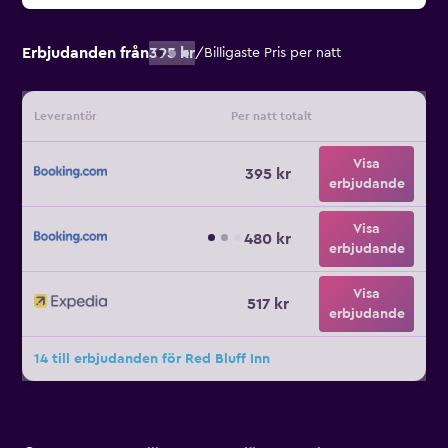
Erbjudanden från
395 kr
/
Billigaste Pris per natt
Leverantör
Per natt totalt
Visa
395 kr
erbjudande
Visa
480 kr
erbjudande
Visa
517 kr
erbjudande
14 till erbjudanden för Red Bluff Inn