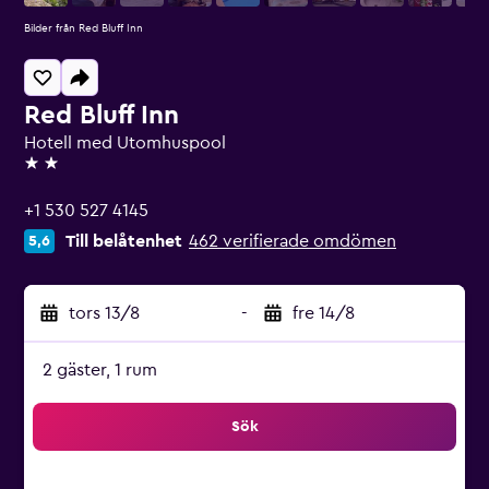
Bilder från Red Bluff Inn
Red Bluff Inn
Hotell med Utomhuspool
2 stjärnor
+1 530 527 4145
Till belåtenhet
462 verifierade omdömen
5,6
tors 13/8
-
fre 14/8
2 gäster, 1 rum
Sök