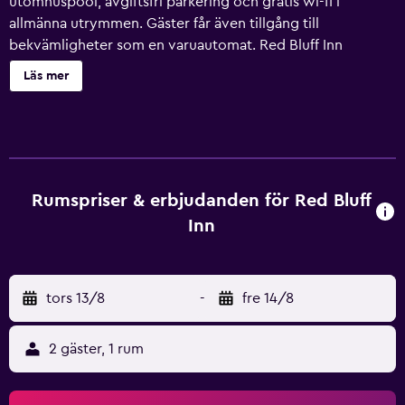
utomhuspool, avgiftsfri parkering och gratis wi-fi i
allmänna utrymmen. Gäster får även tillgång till
bekvämligheter som en varuautomat. Red Bluff Inn
erbjuder 30 luftkonditionerade rum med kaffe- och
Läs mer
tebryggare. Sängarna har bäddmadrasser. LED-tv med
kabelkanaler. Stor kyl med frys och mikrovågsugn finns på
rummet. Badrummen har dusch. Detta motell i Red Bluff
erbjuder sina gäster gratis wi-fi. Skrivbord och telefon
finns. Städning sker dagligen. Detta motell har bland annat
en säsongsöppen utomhuspool. Fritidsaktiviteterna nedan
Rumspriser & erbjudanden för Red Bluff
finns antingen tillgängliga på plats eller i närheten. Avgifter
Inn
kan tillkomma.
tors 13/8
-
fre 14/8
2 gäster, 1 rum