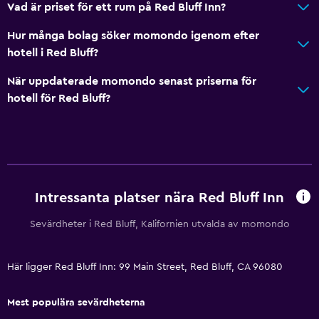
Vad är priset för ett rum på Red Bluff Inn?
Te/kaffebryggare
Hur många bolag söker momondo igenom efter
Kylskåp
hotell i Red Bluff?
Kaffemaskin
När uppdaterade momondo senast priserna för
Försäljningsautomat (drycker)
hotell för Red Bluff?
Utomhus
Terrass/uteplats
Strandstolar
Utomhus matplats
Intressanta platser nära Red Bluff Inn
Trädgård
Sevärdheter i Red Bluff, Kalifornien utvalda av momondo
Sovrum
Här ligger Red Bluff Inn: 99 Main Street, Red Bluff, CA 96080
Extra långa sängar (> 2 meter)
Uttag nära sängen
Mest populära sevärdheterna