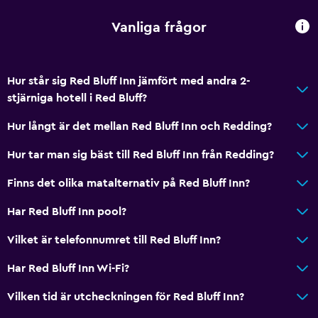
Ytterligare toalett
Badkar
Vanliga frågor
Toalett
Toalettpapper
Hur står sig Red Bluff Inn jämfört med andra 2-
Privat badrum
stjärniga hotell i Red Bluff?
Hur långt är det mellan Red Bluff Inn och Redding?
Tillgänglighet och lämplighet
Hur tar man sig bäst till Red Bluff Inn från Redding?
Hela enheten ligger på bottenvåningen
Tillgänglig parkering
Finns det olika matalternativ på Red Bluff Inn?
Rökning förbjuden
Har Red Bluff Inn pool?
Övre våningar nås via trappor
Vilket är telefonnumret till Red Bluff Inn?
Privat ingång
Har Red Bluff Inn Wi-Fi?
Restauranger
Vilken tid är utcheckningen för Red Bluff Inn?
Mikrovågsugn