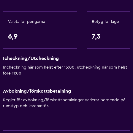
Papperskorgar
Balsam
Valuta för pengarna
Betyg för läge
Allmänt
6,9
7,3
Utsikt över lugn gata
Familjerum
Icheckning/Utcheckning
Utsikt över trädgård
Incheckning när som helst efter 15:00, utcheckning när som helst
Utsikt över innergården
före 11:00
Telefon
Heltäckningsmatta
Avbokning/förskottsbetalning
Utsikt över poolen
Regler för avbokning/förskottsbetalningar varierar beroende på
rumstyp och leverantör.
Badrum
Dusch