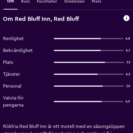
Om
Rum
Faciliteter
Omdömen
Plats
Om Red Bluff Inn, Red Bluff
Renlighet
6,8
Bekvämlighet
6,7
Plats
7,3
Tjänster
6,3
Personal
7,0
Valuta för
6,9
pengarna
Rökfria Red Bluff Inn är ett motell med en säsongsöppen