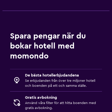
Slädåkning
Snowboard
Snöskoteråkning
Tjänster och bekvämligheter
Spara pengar när du
Rumservice
bokar hotell med
Uthyrning av skidutrustning (på plats)
momondo
Reception dygnet runt
Parkering och transport
De bästa hotellerbjudandena
Gratis parkering
Se erbjudanden från över tre miljoner hotell
och boenden på ett och samma ställe.
Privat parkering
Gratis avbokning
Pool
Använd våra filter för att hitta boenden med
gratis avbokning.
Privat pool