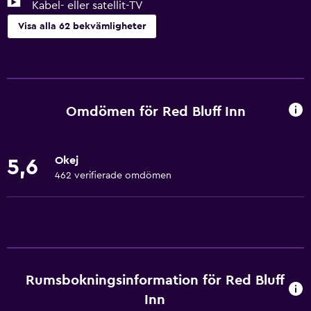
Kabel- eller satellit-TV
Visa alla 62 bekvämligheter
Grundläggande bekvämligheter
Gratis WiFi
Wifi tillgängligt i alla områden
Omdömen för Red Bluff Inn
Internet
Handdukar
Okej
5,6
Brandsläckare
462 verifierade omdömen
Gratis toalettartiklar
Schampo
Brandvarnare
Värme
Rumsbokningsinformation för Red Bluff
Kroppstvål
Inn
Luftkonditionering