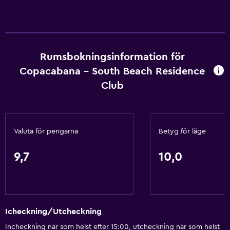
Kokvrå
Grundläggande bekvämligheter
Gratis WiFi
Rumsbokningsinformation för
Copacabana - South Beach Residence
Wifi tillgängligt i alla områden
Club
Internet
Sängkläder
Handdukar
Valuta för pengarna
Betyg för läge
Luftkonditionering
9,7
10,0
Badrum
Hårfön
Toalett
Icheckning/Utcheckning
Toalettpapper
Incheckning när som helst efter 15:00, utcheckning när som helst