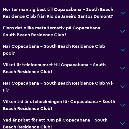
Terrass/uteplats
Hur tar man sig bäst till Copacabana - South Beach
Residence Club från Rio de Janeiro Santos Dumont?
Restauranger
Matbord
Finns det olika matalternativ på Copacabana -
South Beach Residence Club?
Saker att göra
Har Copacabana - South Beach Residence Club
Cykeluthyrning
pool?
Vilket är telefonnumret till Copacabana - South
Allmänt
Beach Residence Club?
Havsutsikt
Har Copacabana - South Beach Residence Club Wi-
Fi?
Pool
Vilken tid är utcheckningen för Copacabana - South
Pool
Beach Residence Club?
Vad är priset för ett rum på Copacabana - South
Beach Residence Club?