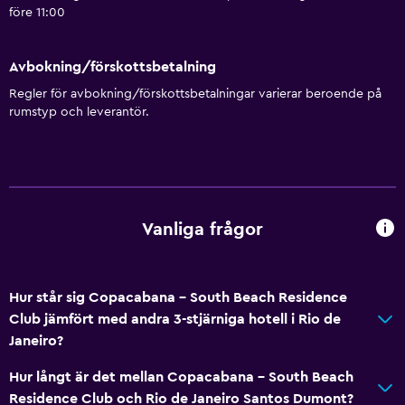
Dusch
före 11:00
Privat badrum
Avbokning/förskottsbetalning
Tillgänglighet och lämplighet
Regler för avbokning/förskottsbetalningar varierar beroende på
Rökning förbjuden
rumstyp och leverantör.
Hiss
Tjänster och bekvämligheter
Rumservice
Vanliga frågor
Reception dygnet runt
Hur står sig Copacabana - South Beach Residence
Media och underhållning
Club jämfört med andra 3-stjärniga hotell i Rio de
Flat-screen TV
Janeiro?
Hur långt är det mellan Copacabana - South Beach
Utomhus
Residence Club och Rio de Janeiro Santos Dumont?