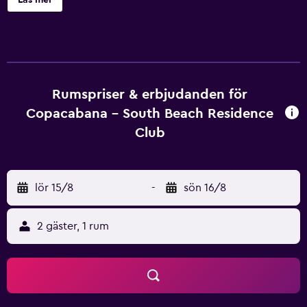
Läs mer
och hårtork. I köket finns också ett kylskåp, en
mikrovågsugn och spishäll samt en vattenkokare.
Sockertoppen ligger 6 km från Copacabana - South Beach
Residence Club, medan Rio de Janeiros botaniska trädgård
ligger 6,3 km bort. Flygplatsen (Santos Dumont flygplats)
ligger 11 km från boendet.
Rumspriser & erbjudanden för
Copacabana - South Beach Residence
Club
lör 15/8
-
sön 16/8
2 gäster, 1 rum