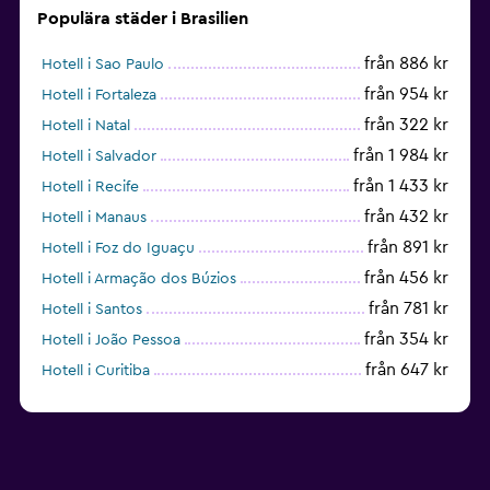
Populära städer i Brasilien
från 886 kr
Hotell i Sao Paulo
från 954 kr
Hotell i Fortaleza
från 322 kr
Hotell i Natal
från 1 984 kr
Hotell i Salvador
från 1 433 kr
Hotell i Recife
från 432 kr
Hotell i Manaus
från 891 kr
Hotell i Foz do Iguaçu
från 456 kr
Hotell i Armação dos Búzios
från 781 kr
Hotell i Santos
från 354 kr
Hotell i João Pessoa
från 647 kr
Hotell i Curitiba
Hotell i Montenegro