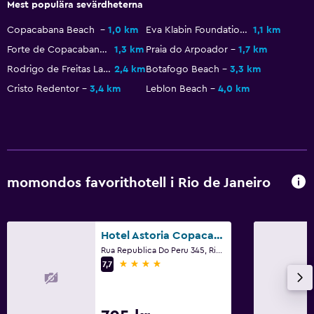
Mest populära sevärdheterna
Copacabana Beach
1,0 km
Eva Klabin Foundation
1,1 km
Forte de Copacabana
1,3 km
Praia do Arpoador
1,7 km
Rodrigo de Freitas Lagoon
2,4 km
Botafogo Beach
3,3 km
Cristo Redentor
3,4 km
Leblon Beach
4,0 km
momondos favorithotell i Rio de Janeiro
Hotel Astoria Copacabana
Rua Republica Do Peru 345, Rio de Janeiro
4 stjärnor
7,7