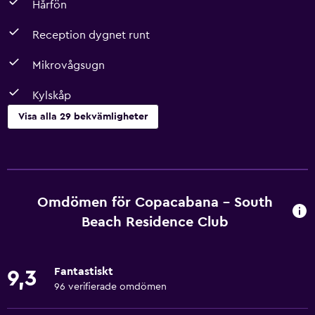
Hårfön
Reception dygnet runt
Mikrovågsugn
Kylskåp
Visa alla 29 bekvämligheter
Kök
Elektrisk vattenkokare
Köksutrustning
Omdömen för Copacabana - South
Spishäll
Beach Residence Club
Te/kaffebryggare
Kylskåp
Fantastiskt
9,3
Mikrovågsugn
96 verifierade omdömen
Kök