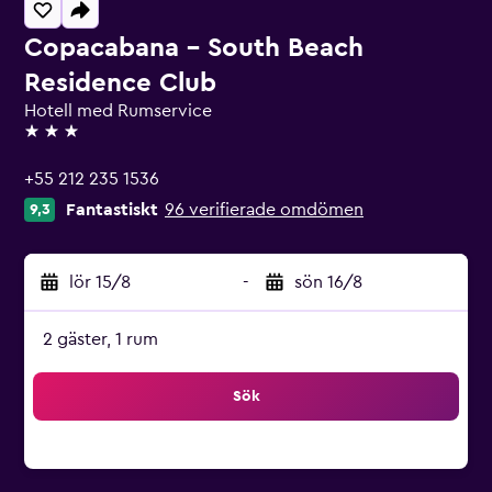
Copacabana - South Beach
Residence Club
Hotell med Rumservice
3 stjärnor
+55 212 235 1536
Fantastiskt
96 verifierade omdömen
9,3
lör 15/8
-
sön 16/8
2 gäster, 1 rum
Sök