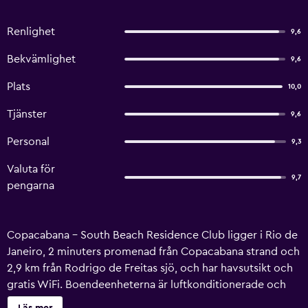
Renlighet
9,6
Bekvämlighet
9,6
Plats
10,0
Tjänster
9,6
Personal
9,3
Valuta för
9,7
pengarna
Copacabana - South Beach Residence Club ligger i Rio de
Janeiro, 2 minuters promenad från Copacabana strand och
2,9 km från Rodrigo de Freitas sjö, och har havsutsikt och
gratis WiFi. Boendeenheterna är luftkonditionerade och
har en terrass, en platt-tv och ett eget badrum med dusch