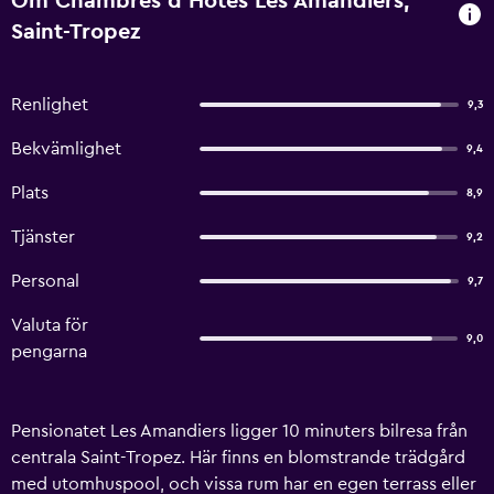
Om Chambres d'Hotes Les Amandiers,
Saint-Tropez
Renlighet
9,3
Bekvämlighet
9,4
Plats
8,9
Tjänster
9,2
Personal
9,7
Valuta för
9,0
pengarna
Pensionatet Les Amandiers ligger 10 minuters bilresa från
centrala Saint-Tropez. Här finns en blomstrande trädgård
med utomhuspool, och vissa rum har en egen terrass eller