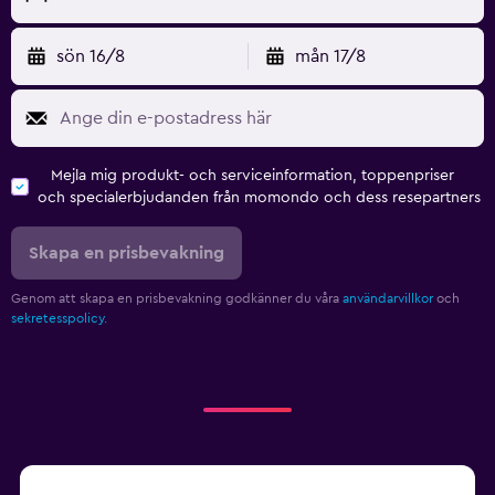
sön 16/8
mån 17/8
Mejla mig produkt- och serviceinformation, toppenpriser
och specialerbjudanden från momondo och dess resepartners
Skapa en prisbevakning
Genom att skapa en prisbevakning godkänner du våra
användarvillkor
och
sekretesspolicy.