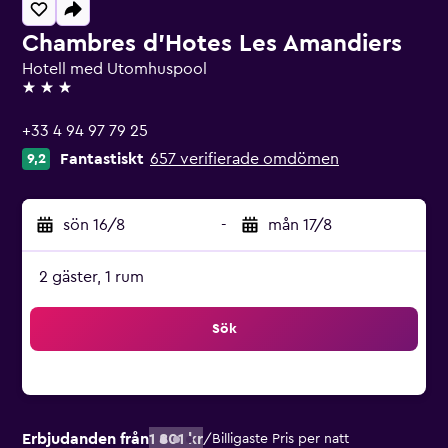
Chambres d'Hotes Les Amandiers
Hotell med Utomhuspool
3 stjärnor
+33 4 94 97 79 25
Fantastiskt
657 verifierade omdömen
9,2
sön 16/8
-
mån 17/8
2 gäster, 1 rum
Sök
Erbjudanden från
1 801 kr
/
Billigaste Pris per natt