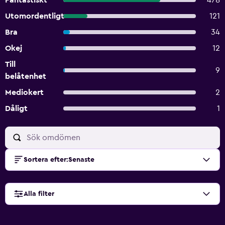
Fantastiskt
478
Utomordentligt
121
Bra
34
Okej
12
Till
9
belåtenhet
Mediokert
2
Dåligt
1
Sortera efter
:
Senaste
Alla filter