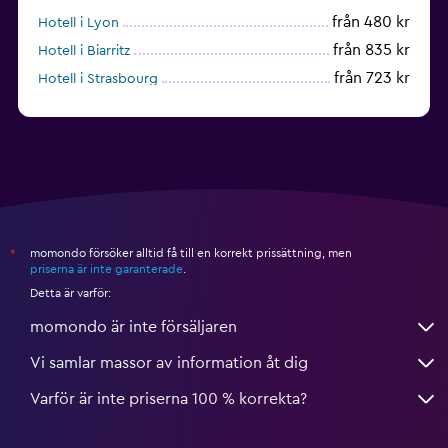
från 480 kr
Hotell i Lyon
från 835 kr
Hotell i Biarritz
från 723 kr
Hotell i Strasbourg
från 938 kr
Hotell i Montpellier
momondo försöker alltid få till en korrekt prissättning, men
*
priserna är inte garanterade
.
Detta är varför:
momondo är inte försäljaren
Vi samlar massor av information åt dig
Varför är inte priserna 100 % korrekta?