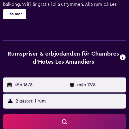
balkong. WiFi är gratis i alla utrymmen. Alla rum på Les
Amandiers har en platt-TV. De har även kylskåp, värdeskåp
Läs mer
och fläkt. I de egna badrummen finns badkar eller dusch.
Vissa rum har en egen terrass eller balkong. En kontinental
frukost serveras varje morgon mot en extra kostnad i
matsalen eller på den skuggiga terrassen. Det finns en
restaurang 2 minuters promenad från boendet.
Pensionatet erbjuder även bagageförvaring. I området kan
Rumspriser & erbjudanden för Chambres
du bland annat klättra i trädklättring och besöka
d'Hotes Les Amandiers
vattenparken i Saint-Maxime, 19 km bort. Saint-Raphaëls
tågstation ligger 40 km från Les Amandiers, och till Toulon-
Hyères flygplats är det 54 km. Gratis privat parkering finns
sön 16/8
-
mån 17/8
på plats.
2 gäster, 1 rum