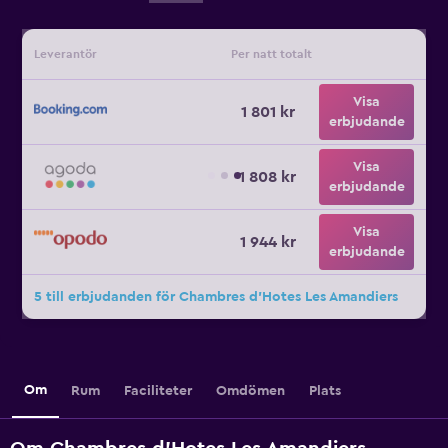
Leverantör
Per natt totalt
Visa
1 801 kr
erbjudande
Visa
1 808 kr
erbjudande
Visa
1 944 kr
erbjudande
5 till erbjudanden för Chambres d'Hotes Les Amandiers
Om
Rum
Faciliteter
Omdömen
Plats