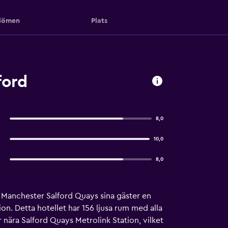
ömen
Plats
ford
8,0
10,0
8,0
Manchester Salford Quays sina gäster en
n. Detta hotellet har 156 ljusa rum med alla
nära Salford Quays Metrolink Station, vilket