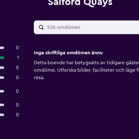
Salford Quays
0
Inga skriftliga omdömen ännu
1
Detta boende har betygsatts av tidigare gäster, 
0
omdöme. Utforska bilder, faciliteter och läge f
0
resa.
0
0
0