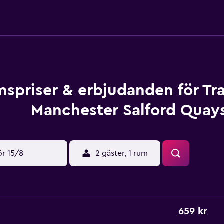
spriser & erbjudanden för Tr
Manchester Salford Quay
ör 15/8
2 gäster, 1 rum
659 kr