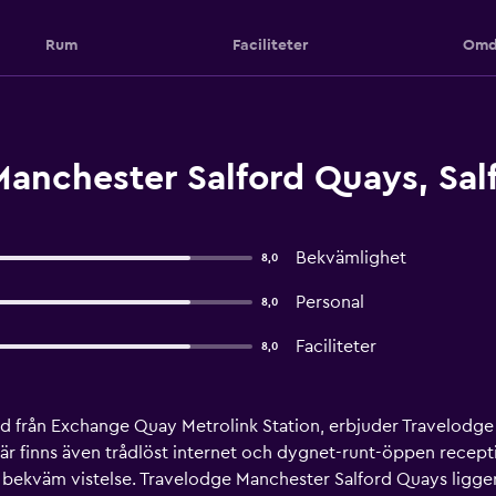
Rum
Faciliteter
Omd
anchester Salford Quays, Sal
Bekvämlighet
8,0
Personal
8,0
Faciliteter
8,0
 från Exchange Quay Metrolink Station, erbjuder Travelodge 
r finns även trådlöst internet och dygnet-runt-öppen receptio
bekväm vistelse. Travelodge Manchester Salford Quays ligger 