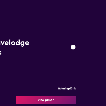
avelodge
s
Bokningslänk
Visa priser