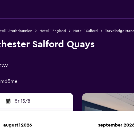
tell i Storbritannien
Hotell i England
Hotell i Salford
Travelodge Manc
hester Salford Quays
 3GW
t omdöme
lör 15/8
augusti 2026
september 202