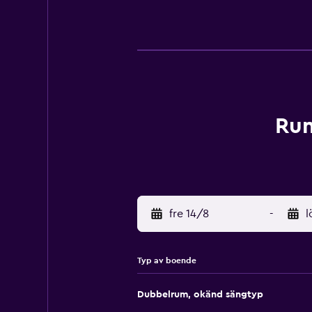
Rum
fre 14/8
-
l
Typ av boende
Dubbelrum, okänd sängtyp