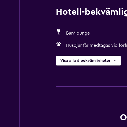
Hotell-bekvämlig
Bar/lounge
Husdjur får medtagas vid förf
Visa alla 4 bekvämligheter
O