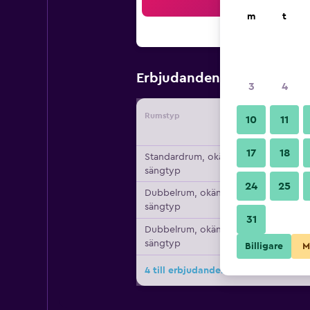
Sö
m
t
489 kr
Erbjudanden från
/
Bi
3
4
Rumstyp
Leverant
10
11
17
18
Standardrum, okänd
sängtyp
24
25
Dubbelrum, okänd
sängtyp
31
Dubbelrum, okänd
sängtyp
Billigare
M
4 till erbjudanden för Travelodge M