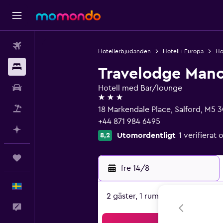
Flyg
Hotellerbjudanden
Hotell i Europa
Ho
Boende
Travelodge Manc
Hyrbil
Hotell med Bar/lounge
3 stjärnor
Paketresor
18 Markendale Place, Salford, M5
+44 871 984 6495
Planera med AI
Utomordentligt
1 verifiera
8,2
Trips
fre 14/8
-
Svenska
2 gäster, 1 rum
Feedback