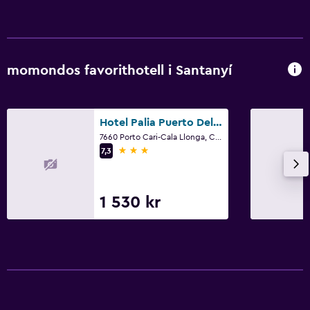
momondos favorithotell i Santanyí
Hotel Palia Puerto Del Sol
7660 Porto Cari-Cala Llonga, Cala D`Or Santanyi, Santanyí, Mallorca
3 stjärnor
7,3
1 530 kr