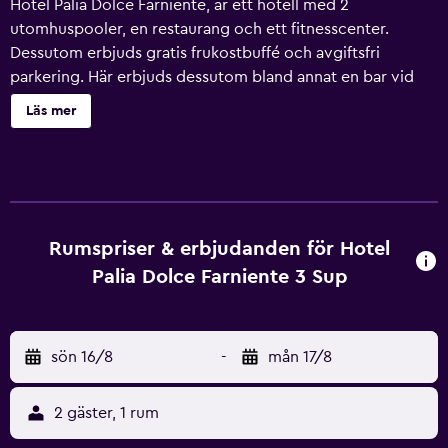
Hotel Palia Dolce Farniente, är ett hotell med 2
utomhuspooler, en restaurang och ett fitnesscenter.
Dessutom erbjuds gratis frukostbuffé och avgiftsfri
parkering. Här erbjuds dessutom bland annat en bar vid
poolen, en snackbar/deli och utomhustennisbanor. Hotel
Läs mer
Palia Dolce Farniente, har rum med hårtork och
mörkläggningsgardiner. Rummen har inredda
balkonger/terrasser. Platt-tv finns på rummen.
Badrummen har badkar eller dusch. Gäster har tillgång till
wi-fi på rummen mot en tilläggsavgift. Städning sker
dagligen. Här hittar du 2 utomhuspooler och barnpool.
Rumspriser & erbjudanden för Hotel
Här finns även utomhustennisbanor och fitnesscenter.
Palia Dolce Farniente 3 Sup
Fritidsaktiviteterna nedan finns antingen tillgängliga på
plats eller i närheten. Avgifter kan tillkomma.
sön 16/8
-
mån 17/8
2 gäster, 1 rum