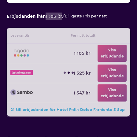
Erbjudanden från
1 105 kr
/
Billigaste Pris per natt
Leverantör
Per natt totalt
Visa
1 105 kr
erbjudande
Visa
1 325 kr
erbjudande
Visa
1 347 kr
erbjudande
21 till erbjudanden för Hotel Palia Dolce Farniente 3 Sup