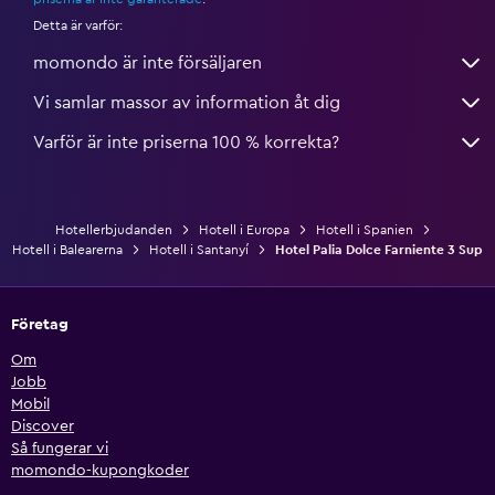
Detta är varför:
momondo är inte försäljaren
Vi samlar massor av information åt dig
Varför är inte priserna 100 % korrekta?
Hotellerbjudanden
Hotell i Europa
Hotell i Spanien
Hotell i Balearerna
Hotell i Santanyí
Hotel Palia Dolce Farniente 3 Sup
Företag
Om
Jobb
Mobil
Discover
Så fungerar vi
momondo-kupongkoder