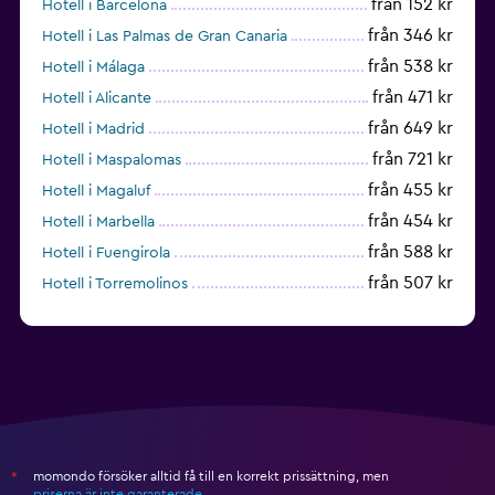
från 152 kr
Hotell i Barcelona
från 346 kr
Hotell i Las Palmas de Gran Canaria
från 538 kr
Hotell i Málaga
från 471 kr
Hotell i Alicante
från 649 kr
Hotell i Madrid
från 721 kr
Hotell i Maspalomas
från 455 kr
Hotell i Magaluf
från 454 kr
Hotell i Marbella
från 588 kr
Hotell i Fuengirola
från 507 kr
Hotell i Torremolinos
från 431 kr
Hotell i Torrevieja
momondo försöker alltid få till en korrekt prissättning, men
*
priserna är inte garanterade
.