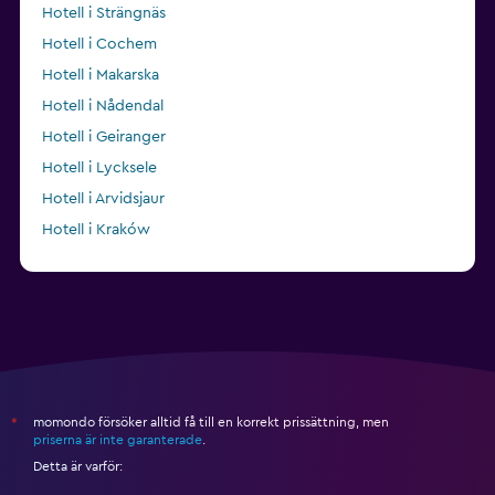
Hotell i Strängnäs
Hotell i Cochem
Hotell i Makarska
Hotell i Nådendal
Hotell i Geiranger
Hotell i Lycksele
Hotell i Arvidsjaur
Hotell i Kraków
Hotell i Ålesund
momondo försöker alltid få till en korrekt prissättning, men
*
priserna är inte garanterade
.
Detta är varför: