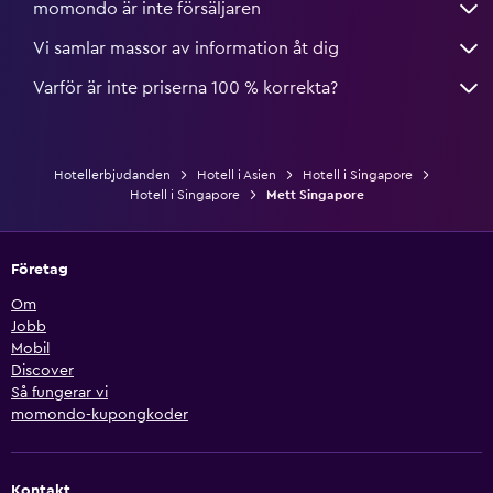
momondo är inte försäljaren
Vi samlar massor av information åt dig
Varför är inte priserna 100 % korrekta?
Hotellerbjudanden
Hotell i Asien
Hotell i Singapore
Hotell i Singapore
Mett Singapore
Företag
Om
Jobb
Mobil
Discover
Så fungerar vi
momondo-kupongkoder
Kontakt