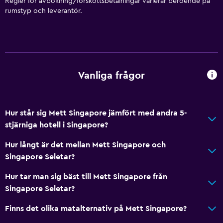
Regler för avbokning/förskottsbetalningar varierar beroende på
rumstyp och leverantör.
Nyckelkortsåtkomst
Expressutcheckning
Privat incheckning/utcheckning
Reception dygnet runt
Vanliga frågor
Konferensrum
Kassaskåp
Vattenflaska
Hur står sig Mett Singapore jämfört med andra 5-
stjärniga hotell i Singapore?
Tillgänglighet och lämplighet
Hur långt är det mellan Mett Singapore och
Hela enheten ligger på bottenvåningen
Singapore Seletar?
Allergivänlig kudde
Hur tar man sig bäst till Mett Singapore från
Rökning förbjuden
Singapore Seletar?
Fjäderfri kudde
Finns det olika matalternativ på Mett Singapore?
Rökningsområden