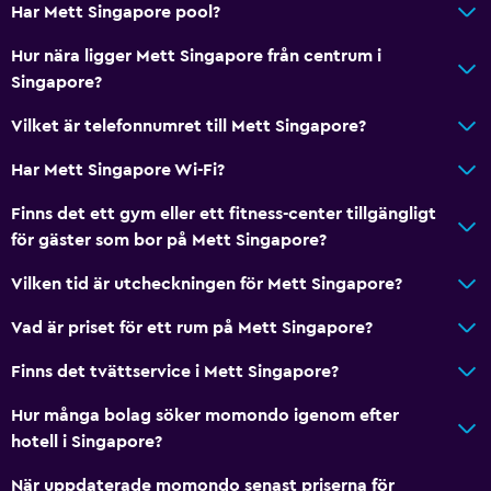
Har Mett Singapore pool?
Handikappvänligt
Hur nära ligger Mett Singapore från centrum i
Hiss
Singapore?
Nås via hiss
Vilket är telefonnumret till Mett Singapore?
Tillgänglig parkering
Övre våningar nås med hiss
Har Mett Singapore Wi-Fi?
Finns det ett gym eller ett fitness-center tillgängligt
Restauranger
för gäster som bor på Mett Singapore?
Inpackade luncher
Vilken tid är utcheckningen för Mett Singapore?
Restaurang
Vad är priset för ett rum på Mett Singapore?
Bar/lounge
Mat kan levereras till gästboendet
Finns det tvättservice i Mett Singapore?
Minibar
Hur många bolag söker momondo igenom efter
Kafeteria
hotell i Singapore?
Te/kaffebryggare
När uppdaterade momondo senast priserna för