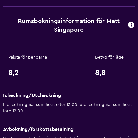
Gratis WiFi
Sängkläder
Rumsbokningsinformation för Mett
Handdukar
Singapore
Schampo
Kroppstvål
Papperskorgar
Valuta för pengarna
Betyg för läge
Balsam
8,2
8,8
Tjänster och bekvämligheter
Affärscentrum
Icheckning/Utcheckning
Biluthyrning
Incheckning när som helst efter 15:00, utcheckning när som helst
Väckningsservice
före 12:00
Concierge-service
Mötesrum
Avbokning/förskottsbetalning
Rumservice