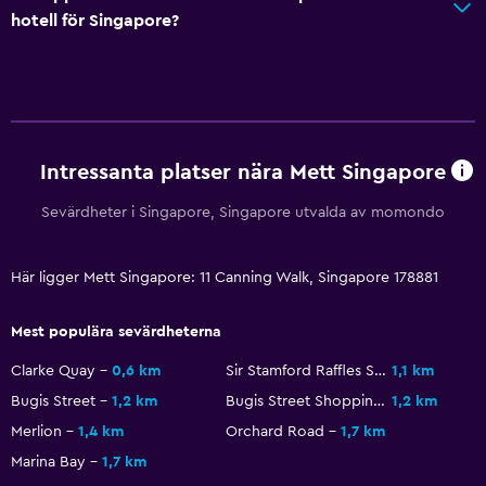
Kaffemaskin
hotell för Singapore?
Matplats
Matbord
Allmänt
Intressanta platser nära Mett Singapore
Sammanlänkade rum tillgängliga
Sevärdheter i Singapore, Singapore utvalda av momondo
Sevärdhetsutsikt
Förvaring
Här ligger Mett Singapore: 11 Canning Walk, Singapore 178881
Vardagsrum
Tofflor
Mest populära sevärdheterna
Bäddsoffa
Clarke Quay
0,6 km
Sir Stamford Raffles Statue
1,1 km
Ljudisolerade rum
Bugis Street
1,2 km
Bugis Street Shopping District
1,2 km
Telefon
Merlion
1,4 km
Orchard Road
1,7 km
Kakel/marmorgolv
Marina Bay
1,7 km