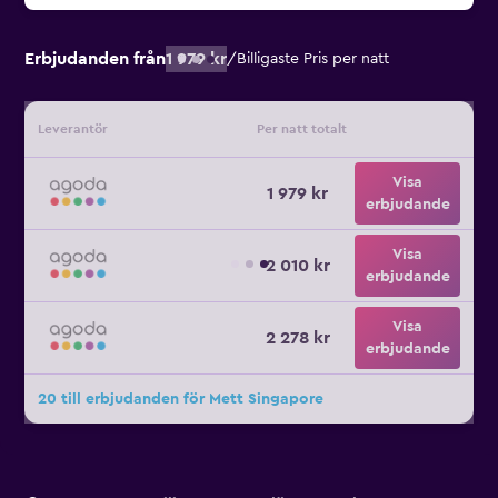
Erbjudanden från
1 979 kr
/
Billigaste Pris per natt
Leverantör
Per natt totalt
Visa
1 979 kr
erbjudande
Visa
2 010 kr
erbjudande
Visa
2 278 kr
erbjudande
20 till erbjudanden för Mett Singapore