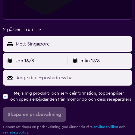
2 gäster, 1 rum
Mett Singapore
sön 16/8
mån 17/8
Mejla mig produkt- och serviceinformation, toppenpriser
och specialerbjudanden från momondo och dess resepartners
Skapa en prisbevakning
Genom att skapa en prisbevakning godkänner du våra
användarvillkor
och
sekretesspolicy.