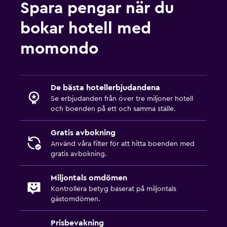
Spara pengar när du
Trädgård
bokar hotell med
Terrass/uteplats
Strandstolar
momondo
Balkong
De bästa hotellerbjudandena
Familjevänligt
Se erbjudanden från över tre miljoner hotell
Barnsängar tillgängliga
och boenden på ett och samma ställe.
Barnpool
Gratis avbokning
Barnmåltider
Använd våra filter för att hitta boenden med
gratis avbokning.
Arbetsyta
Miljontals omdömen
Fax/kopieringsmöjligheter
Kontrollera betyg baserat på miljontals
Skrivbord
gästomdömen.
Prisbevakning
Fitness