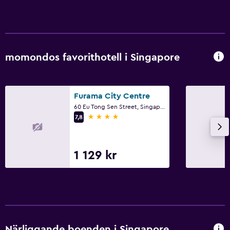
Stadsutsikt
Badrum
Hårfön
momondos favorithotell i Singapore
Morgonrock
Privat badrum
Furama City Centre
Dusch
60 Eu Tong Sen Street, Singapore
Badmössa
4 stjärnor
7,8
Badkar
Toalett
1 129 kr
Toalettpapper
Tandborste
Sovrum
Kudde med fjäderstoppning
Närliggande boenden i Singapore