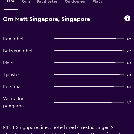
Om
Rum
Faciliteter
Omdömen
Plats
Om Mett Singapore, Singapore
Renlighet
8,9
Bekvämlighet
9,7
Plats
8,8
Tjänster
9,3
Personal
8,5
Valuta för
8,2
pengarna
METT Singapore är ett hotell med 4 restauranger, 2