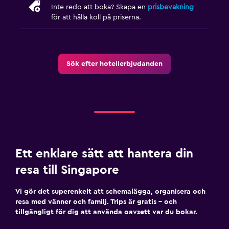
Inte redo att boka? Skapa en
prisbevakning
Fitnessklasser
för att hålla koll på priserna.
Träningslokal
Parkering och transport
Sök efter hotellerbjudanden
Parkering
Saker att göra
Cykeluthyrning
Pool
Ett enklare sätt att hantera din
Utomhuspool
resa till Singapore
Vi gör det superenkelt att schemalägga, organisera och
resa med vänner och familj. Trips är gratis – och
tillgängligt för dig att använda oavsett var du bokar.