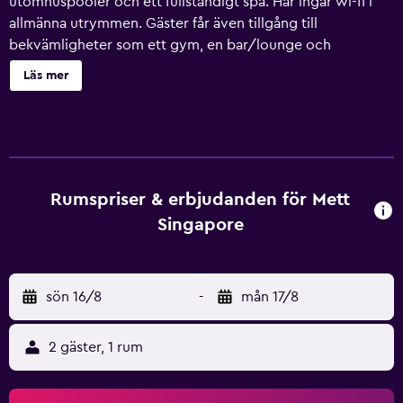
utomhuspooler och ett fullständigt spa. Här ingår wi-fi i
allmänna utrymmen. Gäster får även tillgång till
bekvämligheter som ett gym, en bar/lounge och
rumsservice dygnet runt. Handdukarna byts på begäran
Läs mer
METT Singapore erbjuder 84 rum med minibar och
värdeförvaringsskåp. Detta hotell i Singapore erbjuder
sina gäster gratis wi-fi, med en hastighet på 500+ Mbps
(passar för 6+ personer eller 10+ enheter). Badrummen har
tofflor, hårtorkar, tofflor för barn och tandborstar och
tandkräm. Skrivbord och telefon finns. Dessutom har
Rumspriser & erbjudanden för Mett
rummen gratis flaskvatten och kaffe- och tebryggare. Byte
Singapore
av handdukar och byte av lakan kan fås på begäran.
Uppbäddningsservice erbjuds varje kväll och städning
sker dagligen. Här hittar du 2 utomhuspooler och
sön 16/8
-
mån 17/8
barnpool. Här finns även gym. Fritidsaktiviteterna nedan
finns antingen tillgängliga på plats eller i närheten. Avgifter
kan tillkomma.
2 gäster, 1 rum