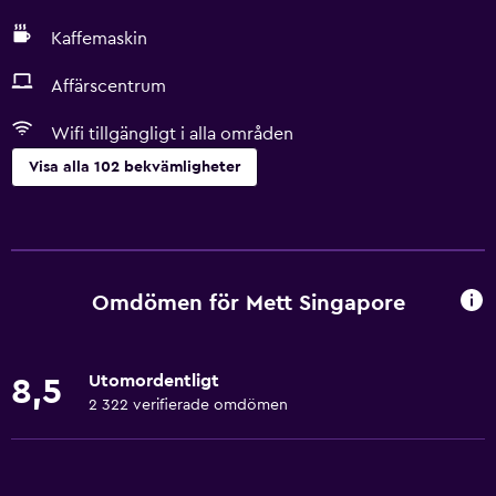
Kaffemaskin
Affärscentrum
Wifi tillgängligt i alla områden
Visa alla 102 bekvämligheter
Grundläggande bekvämligheter
Wifi tillgängligt i alla områden
Internet
Omdömen för Mett Singapore
Brandsläckare
Gratis toalettartiklar
Utomordentligt
8,5
Brandvarnare
2 322 verifierade omdömen
Värme
Luftkonditionering