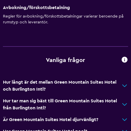
Värme
Avbokning/förskottsbetalning
Luftkonditionering
Regler för avbokning/förskottsbetalningar varierar beroende på
rumstyp och leverantör.
Papperskorgar
Balsam
Allmänt
Vanliga frågor
Familjerum
Eldstad
Vardagsrum
Hur långt är det mellan Green Mountain Suites Hotel
Utsikt över trädgård
och Burlington Intl?
Sammanlänkade rum tillgängliga
Hur tar man sig bäst till Green Mountain Suites Hotel
Bäddsoffa
från Burlington Intl?
Telefon
Är Green Mountain Suites Hotel djurvänligt?
Heltäckningsmatta