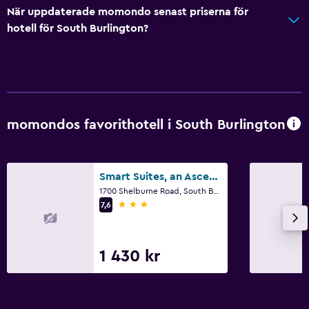
När uppdaterade momondo senast priserna för
Hiss
hotell för South Burlington?
Tillgänglig parkering
Rökning förbjuden
Fjäderfri kudde
Sovrum
momondos favorithotell i South Burlington
Kudde med fjäderstoppning
Uttag nära sängen
Smart Suites, an Ascend Collection Hotel
Väckarklocka
1700 Shelburne Road, South Burlington, VT
3 stjärnor
7,6
Bäddsoffa
Garderob eller klädkammare
1 430 kr
Tjänster och bekvämligheter
Väckningsservice