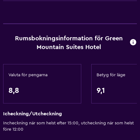
Brödrost
Kylskåp
Kaffemaskin
Matplats
Rumsbokningsinformation för Green
Kök
Mountain Suites Hotel
Kokvrå
Grundläggande bekvämligheter
Valuta för pengarna
Betyg för läge
Gratis WiFi
Wifi tillgängligt i alla områden
8,8
9,1
Internet
Brandsläckare
Icheckning/Utcheckning
Gratis toalettartiklar
Incheckning när som helst efter 15:00, utcheckning när som helst
Schampo
före 12:00
Brandvarnare