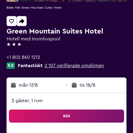
Bilder från Green Mountain Suites Hotel
Green Mountain Suites Hotel
Hotell med Inomhuspool
3 stjärnor
+1 802 860 1212
Fantastiskt
2 107 verifierade omdömen
9,0
mån 17/8
-
tis 18/8
2 gäster, 1 rum
Sök