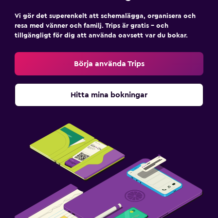
Saker att göra
Presentbutik
Vi gör det superenkelt att schemalägga, organisera och
resa med vänner och familj. Trips är gratis – och
Spelrum
tillgängligt för dig att använda oavsett var du bokar.
Skridskoåkning
Börja använda Trips
Pool och spa
Bubbelpool
Hitta mina bokningar
Inomhuspool
Arbetsyta
Fax/kopieringsmöjligheter
Skrivbord
Restauranger
Bar/lounge