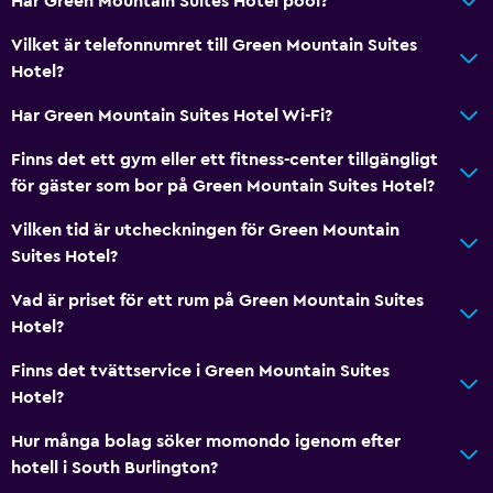
Har Green Mountain Suites Hotel pool?
Kakel/marmorgolv
Vilket är telefonnumret till Green Mountain Suites
Hotel?
Media och underhållning
Flat-screen TV
Har Green Mountain Suites Hotel Wi-Fi?
Bibliotek
Finns det ett gym eller ett fitness-center tillgängligt
Delat lounge/TV-område
för gäster som bor på Green Mountain Suites Hotel?
Böcker
Vilken tid är utcheckningen för Green Mountain
Kabel- eller satellit-TV
Suites Hotel?
TV
Vad är priset för ett rum på Green Mountain Suites
DVD-spelare
Hotel?
Finns det tvättservice i Green Mountain Suites
Tillgänglighet och lämplighet
Hotel?
Husdjur får medtagas vid förfrågan. Kostnader kan
Hur många bolag söker momondo igenom efter
tillkomma.
hotell i South Burlington?
Handikappvänligt