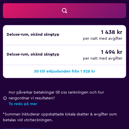
erbjuds på begäran och byte av handdukar kan fås på
begäran. En inomhuspool och en bubbelpool finns på
området. Här finns även fitnesscenter. Fritidsaktiviteterna
nedan finns antingen tillgängliga på plats eller i närheten.
Avgifter kan tillkomma.
1 438 kr
Deluxe-rum, okänd sängtyp
per natt med avgifter
1 494 kr
Deluxe-rum, okänd sängtyp
per natt med avgifter
30 till erbjudanden från 1 528 kr
Hur påverkar betalningar till oss rankningen och hur
rangordnar vi resultaten?
Ta reda på mer
*
Summan inkluderar uppskattade lokala skatter & avgifter som
betalas vid utcheckningen.