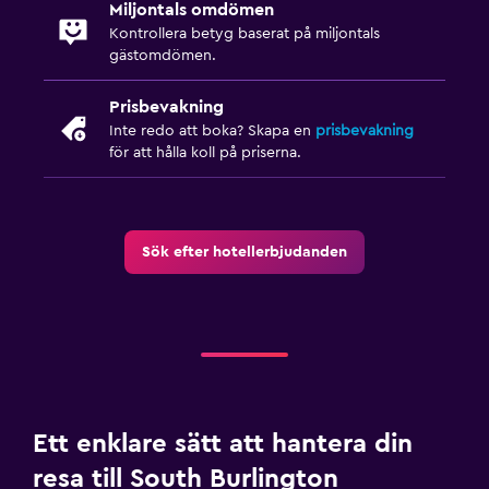
Miljontals omdömen
Privat badrum
Kontrollera betyg baserat på miljontals
gästomdömen.
Utomhus
Prisbevakning
Strandstolar
Inte redo att boka? Skapa en
prisbevakning
för att hålla koll på priserna.
Grill
Eldstad utomhus
Trädgård
Sök efter hotellerbjudanden
Tvättstuga
Tvättstuga
Strykservice
Tvätt-/kemtvättsservice
Strykjärn och strykbräda
Ett enklare sätt att hantera din
resa till South Burlington