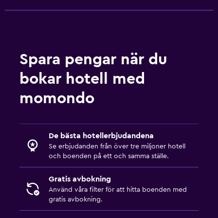
Mötesrum
Snabbköp på plats
Expressutcheckning
Reception dygnet runt
Spara pengar när du
bokar hotell med
Parkering och transport
Transferservice (gratis)
momondo
Gratis flygbuss
Gratis parkering
De bästa hotellerbjudandena
Privat parkering
Se erbjudanden från över tre miljoner hotell
och boenden på ett och samma ställe.
Badrum
Gratis avbokning
Spabad
Använd våra filter för att hitta boenden med
Hårfön
gratis avbokning.
Toalettpapper