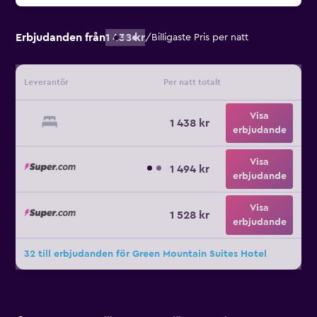
Erbjudanden från
1 438 kr
/
Billigaste Pris per natt
Leverantör
Per natt totalt
Visa
1 438 kr
erbjudande
Visa
1 494 kr
erbjudande
Visa
1 528 kr
erbjudande
32 till erbjudanden för Green Mountain Suites Hotel