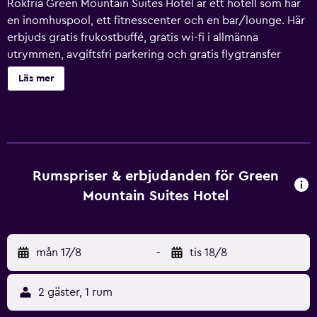
Rökfria Green Mountain Suites Hotel är ett hotell som har
en inomhuspool, ett fitnesscenter och en bar/lounge. Här
erbjuds gratis frukostbuffé, gratis wi-fi i allmänna
utrymmen, avgiftsfri parkering och gratis flygtransfer
tur/retur. Gäster får även tillgång till bekvämligheter som
Läs mer
en bubbelpool, kaffe/te i allmänt utrymme och kemtvätt.
Städning är tillgänglig på begäran. Green Mountain Suites
Hotel erbjuder 104 luftkonditionerade rum med dvd-
spelare och kaffe- och tebryggare. Rummen är möblerade
individuellt. Sängarna har sängtillbehör av högsta kvalitet.
Platt-tv med kabelpremiumkanaler. Rummen på detta
Rumspriser & erbjudanden för Green
hotell med 3 stjärnor har kök med stor kyl/frys, spishäll,
Mountain Suites Hotel
mikrovågsugn och grytor/köksredskap. Badrummen har
badkar eller dusch, gratis toalettartiklar och hårtorkar.
Detta hotell i South Burlington erbjuder sina gäster gratis
mån 17/8
-
tis 18/8
wi-fi, med en hastighet på 100+ Mbps (passar för 1–2
personer eller upp till 6 enheter). Boendet tillhandahåller
skrivbord och skrivbordsstolar, samt telefon; gratis
2 gäster, 1 rum
lokalsamtal ingår (restriktioner kan förekomma). Städning