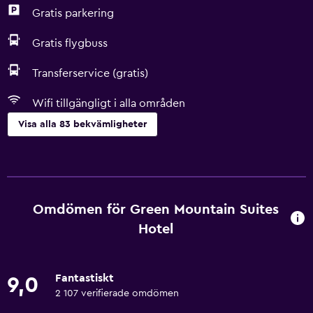
Gratis parkering
Gratis flygbuss
Transferservice (gratis)
Wifi tillgängligt i alla områden
Visa alla 83 bekvämligheter
Kök
Diskmaskin
Mikrovågsugn
Omdömen för Green Mountain Suites
Köksutrustning
Hotel
Spishäll
Ismaskin
Fantastiskt
9,0
Te/kaffebryggare
2 107 verifierade omdömen