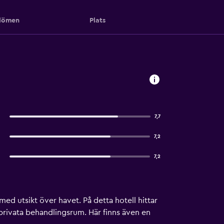
ömen
Plats
7,7
7,2
7,2
ed utsikt över havet. På detta hotell hittar
 privata behandlingsrum. Här finns även en