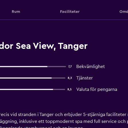
Rum
Faciliteter
Omd
or Sea View, Tanger
Bekvämlighet
7,7
Tjänster
8,3
Valuta för pengarna
8,5
is vid stranden i Tanger och erbjuder 5-stjärniga faciliteter m
nläggning, inklusive ett toppmodernt spa med full service och