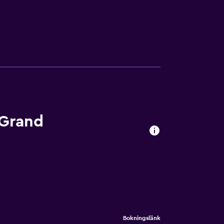
år gratis Wi-Fi och gratis parkering på Grand
er kan använda det 24-timmarsöppna
.
r förstklassiga bekvämligheter, inklusive
ett djupt badkar för total avkoppling
tt kafé, en snackbar och 2 restauranger. I
 Grand
ch hamnen i Tanger. Du kan promenera till
Bokningslänk