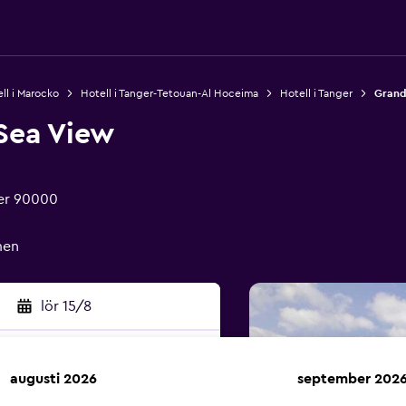
ll i Marocko
Hotell i Tanger-Tetouan-Al Hoceima
Hotell i Tanger
Grand
Sea View
ger 90000
men
lör 15/8
augusti 2026
september 202