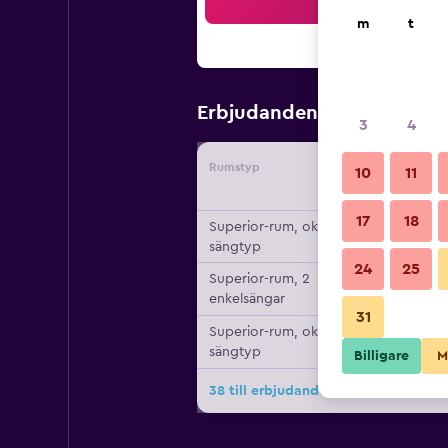
Sö
m
t
834 kr
Erbjudanden från
/
Bi
3
4
Rumstyp
Leverant
10
11
17
18
Superior-rum, okänd
sängtyp
24
25
Superior-rum, 2
enkelsängar
31
Superior-rum, okänd
sängtyp
Billigare
M
38 till erbjudanden för Grand Moga