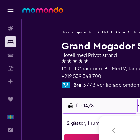
Flyg
Hotellerbjudanden
Hotell i Afrika
Hote
Boende
Grand Mogador 
Hyrbil
Hotell med Privat strand
5 stjärnor
Paketresor
10, Lot Ghandouri. Bd.Med V, Tan
+212 539 348 700
Planera med AI
Bra
3 443 verifierade omdö
7,3
Trips
fre 14/8
-
Svenska
2 gäster, 1 rum
Feedback