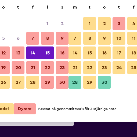
k
o
t
f
l
s
m
t
o
t
f
1
2
1
2
3
4
lligaste Pris per natt
5
6
7
8
9
7
8
9
10
11
Balkong
ör
Per natt
12
13
14
15
16
14
15
16
17
18
totalt
19
20
21
22
23
21
22
23
24
25
834 kr
Visa erbjudande
Bilder från Grand Mogador Sea
26
27
28
29
30
28
29
30
950 kr
Visa erbjudande
964 kr
Visa erbjudande
edel
Dyrare
Baserat på genomsnittspris för 3-stjärniga hotell.
dor Sea View