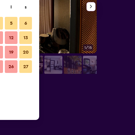
l
s
5
6
12
13
1/15
Övrigt
19
20
26
27