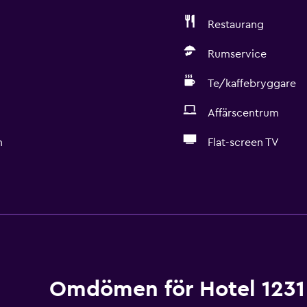
Restaurang
Rumservice
Te/kaffebryggare
Affärscentrum
n
Flat-screen TV
Grundläggande bekväml
Wifi tillgängligt i alla o
Internet
Brandsläckare
Gratis toalettartiklar
Omdömen för Hotel 1231
Brandvarnare