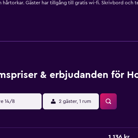
och hårtorkar. Gäster har tillgång till gratis wi-fi. Skrivbord o
gare. Allergitestade sängkläder och strykjärn/strykbräda kan
en. Fritidsaktiviteterna nedan finns antingen tillgängliga på pl
spriser & erbjudanden för Ho
re 14/8
2 gäster, 1 rum
1 136 kr