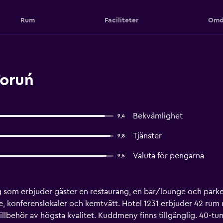
Rum
Faciliteter
Omd
Toruń
Bekvämlighet
9,4
Tjänster
9,8
Valuta för pengarna
9,5
ng som erbjuder gäster en restaurang, en bar/lounge och parke
, konferenslokaler och kemtvätt. Hotel 1231 erbjuder 42 rum
llbehör av högsta kvalitet. Kuddmeny finns tillgänglig. 40-t