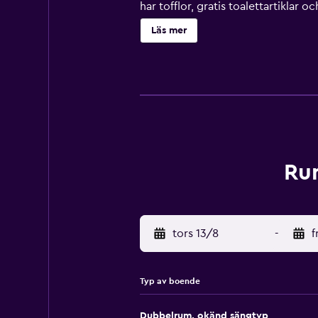
har tofflor, gratis toalettartiklar 
flaskvatten och kaffe- och tebryg
Läs mer
varje kväll och städning sker daglig
Rum
tors 13/8
-
f
Typ av boende
Dubbelrum, okänd sängtyp