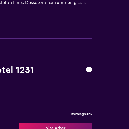
ch telefon finns. Dessutom har rummen gratis
 fås på begäran. Uppbäddningsservice erbjuds
ats eller i närheten. Avgifter kan tillkomma.
tel 1231
Bokningslänk
Visa priser