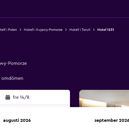
tell i Polen
Hotell i Kujawy-Pomorze
Hotell i Toruń
Hotel 1231
jawy-Pomorze
de omdömen
fre 14/8
augusti 2026
september 202