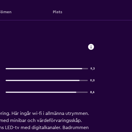
ömen
Plats
9,3
9,0
8,6
ring. Här ingår wi-fi i allmänna utrymmen.
 med minibar och värdeförvaringsskåp.
ums LED-tv med digitalkanaler. Badrummen