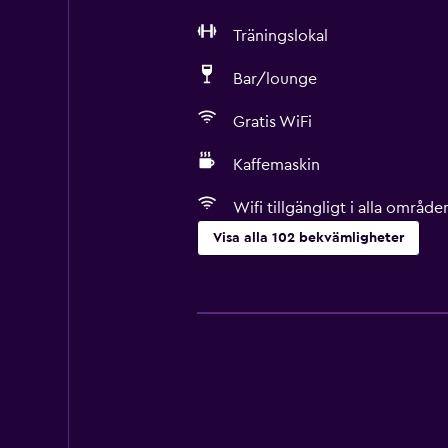
Träningslokal
Bar/lounge
Gratis WiFi
Kaffemaskin
Wifi tillgängligt i alla område
Visa alla 102 bekvämligheter
Allmänt
Familjerum
Trägolv eller parkettgolv
Utsikt över innergården
Sammanlänkade rum tillgängliga
Förvaring