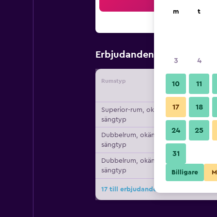
Sö
m
t
1 117 kr
Erbjudanden från
/
B
3
4
Rumstyp
Leverant
10
11
17
18
Superior-rum, okänd
sängtyp
24
25
Dubbelrum, okänd
sängtyp
31
Dubbelrum, okänd
sängtyp
Billigare
M
17 till erbjudanden för Hotel 1231