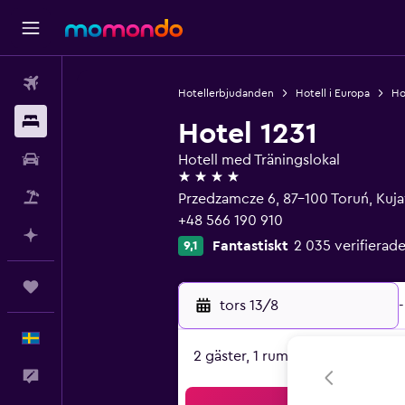
Flyg
Hotellerbjudanden
Hotell i Europa
Ho
Boende
Hotel 1231
Hyrbil
Hotell med Träningslokal
4 stjärnor
Paketresor
Przedzamcze 6, 87-100 Toruń, Ku
+48 566 190 910
Planera med AI
Fantastiskt
2 035 verifiera
9,1
Trips
tors 13/8
-
Svenska
2 gäster, 1 rum
Feedback