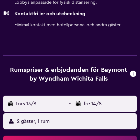
Lobbys anpassade för fysisk distansering.
förekomma). Dessutom har rummen strykjärn/strykbräda
Kontaktfri in- och utcheckning
och mörkläggningsgardiner. Byte av handdukar och byte
av lakan kan fås på begäran. Städning sker dagligen. Detta
Minimal kontakt med hotellpersonal och andra gäster.
hotell har bland annat en inomhuspool och fitnesscenter.
Barn under 16 år får endast vistas i pool, fitnessanläggning
eller bubbelpool under uppsikt av vuxen. Gäster under 16
år får inte vistas i pool, fitnesscenter eller bubbelpool.
Rumspriser & erbjudanden för Baymont
by Wyndham Wichita Falls
tors 13/8
-
fre 14/8
2 gäster, 1 rum