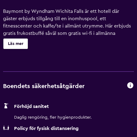
Baymont by Wyndham Wichita Falls är ett hotell där
gäster erbjuds tillgång till en inomhuspool, ett
fitnesscenter och kaffe/te i allmänt utrymme. Här erbjuds
gratis frukostbuffé såväl som gratis wi-fi i allmänna
utrymmen, avgiftsfri parkering och gratis mottagning.
Läs mer
Dessutom erbjuds mikro i allmänt utrymme, business-
service samt konferenslokaler. Städning är tillgänglig på
begäran. Baymont by Wyndham Wichita Falls erbjuder 65
luftkonditionerade rum med värdeförvaringsskåp
(laptopanpassade) och gratis dagstidningar. Sängarna har
egyptiska bomullslakan, duntäcken och sängtillbehör av
Boendets säkerhetsåtgärder
högsta kvalitet. Kuddmeny finns tillgänglig. På tv:n kan du
se kabelpremiumkanaler. På rummet finns kylskåp,
Förhöjd sanitet
mikrovågsugn och kaffe- och tebryggare. Badrummen har
badkar/dusch med djupa badkar, gratis toalettartiklar och
Daglig rengöring, fler hygienprodukter.
hårtorkar. Detta hotell i Wichita Falls erbjuder sina gäster
Policy för fysisk distansering
gratis wi-fi. Boendet tillhandahåller skrivbord och telefon;
lokal- och fjärrsamtal är kostnadsfria (restriktioner kan