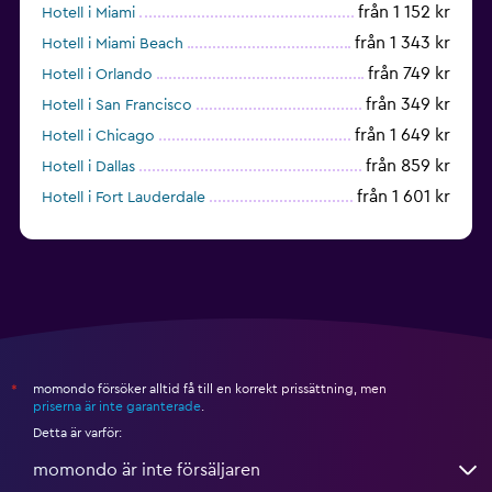
från 1 152 kr
Hotell i Miami
från 1 343 kr
Hotell i Miami Beach
från 749 kr
Hotell i Orlando
från 349 kr
Hotell i San Francisco
från 1 649 kr
Hotell i Chicago
från 859 kr
Hotell i Dallas
från 1 601 kr
Hotell i Fort Lauderdale
från 1 995 kr
Hotell i Nashville
momondo försöker alltid få till en korrekt prissättning, men
*
priserna är inte garanterade
.
Detta är varför:
momondo är inte försäljaren