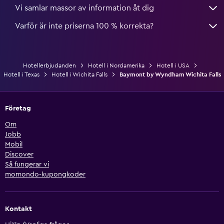
Vi samlar massor av information åt dig
Varför är inte priserna 100 % korrekta?
Hotellerbjudanden
Hotell i Nordamerika
Hotell i USA
Hotell i Texas
Hotell i Wichita Falls
Baymont by Wyndham Wichita Falls
Företag
Om
Jobb
Mobil
Discover
Så fungerar vi
momondo-kupongkoder
Kontakt