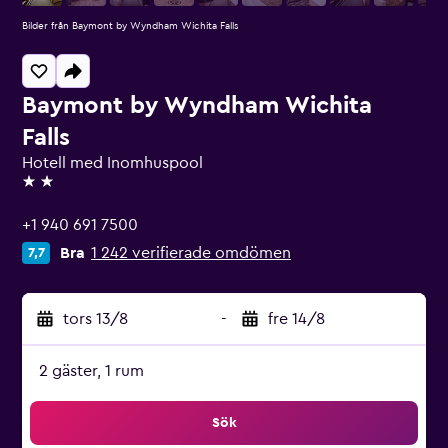
Bilder från Baymont by Wyndham Wichita Falls
Baymont by Wyndham Wichita
Falls
Hotell med Inomhuspool
2 stjärnor
+1 940 691 7500
Bra
1 242 verifierade omdömen
7,7
tors 13/8
-
fre 14/8
2 gäster, 1 rum
Sök