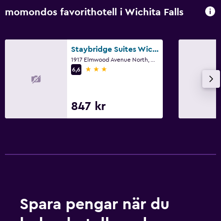
momondos favorithotell i Wichita Falls
Staybridge Suites Wichita Falls By IHG
1917 Elmwood Avenue North, Wichita Falls, TX
3 stjärnor
6,6
847 kr
Spara pengar när du