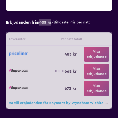
Erbjudanden från
483 kr
/
Billigaste Pris per natt
Leverantör
Per natt totalt
Visa
483 kr
erbjudande
Visa
668 kr
erbjudande
Visa
673 kr
erbjudande
26 till erbjudanden för Baymont by Wyndham Wichita Falls