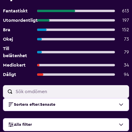
Fantastiskt
613
Utomordentligt
197
Bra
152
Okej
73
Till
79
belåtenhet
Mediokert
34
Dåligt
94
Sortera efter
:
Senaste
Alla filter