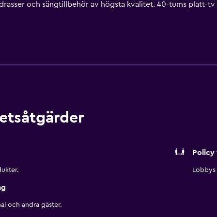
asser och sängtillbehör av högsta kvalitet. 40-tums platt-tv 
mmen har badkar eller dusch, gratis toalettartiklar och hårtork
utom har rummen strykjärn/strykbräda och mörkläggningsgardin
fitnesscenter (öppet dygnet runt). Fritidsaktiviteterna nedan f
etsåtgärder
Policy 
ukter.
Lobbys 
ng
al och andra gäster.