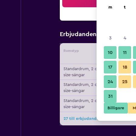
Sö
m
t
939 kr
Erbjudanden från
/
Bi
3
4
Rumstyp
Leverant
10
11
17
18
Standardrum, 2 queen
size-sängar
24
25
Standardrum, 2 queen
size-sängar
31
Standardrum, 2 queen
size-sängar
Billigare
M
27 till erbjudanden för Holiday Inn