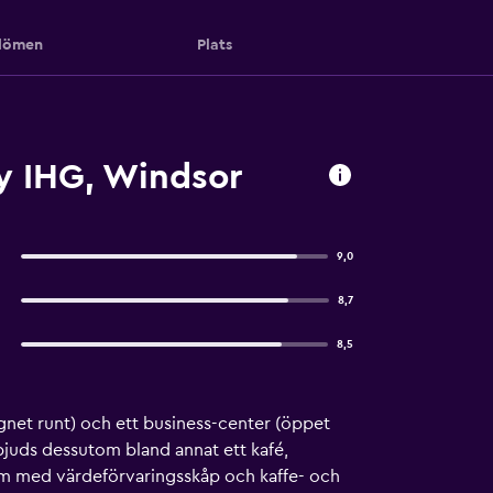
ömen
Plats
y IHG, Windsor
9,0
8,7
8,5
gnet runt) och ett business-center (öppet
bjuds dessutom bland annat ett kafé,
um med värdeförvaringsskåp och kaffe- och