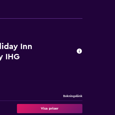
iday Inn
y IHG
Bokningslänk
Visa priser