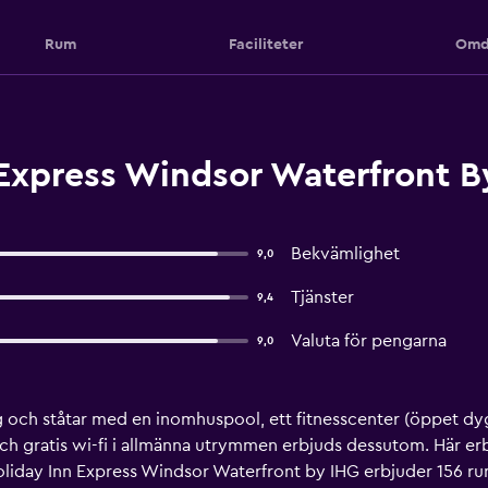
Rum
Faciliteter
Omd
Express Windsor Waterfront B
Bekvämlighet
9,0
Tjänster
9,4
Valuta för pengarna
9,0
ng och ståtar med en inomhuspool, ett fitnesscenter (öppet dy
och gratis wi-fi i allmänna utrymmen erbjuds dessutom. Här er
oliday Inn Express Windsor Waterfront by IHG erbjuder 156 r