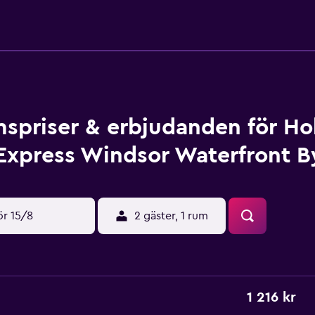
spriser & erbjudanden för Hol
Express Windsor Waterfront B
ör 15/8
2 gäster, 1 rum
1 216 kr