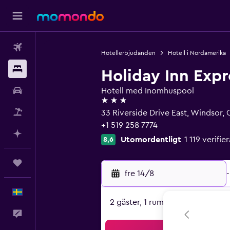
Flyg
Hotellerbjudanden
Hotell i Nordamerika
Boende
Holiday Inn Exp
Hyrbil
Hotell med Inomhuspool
3 stjärnor
Paketresor
33 Riverside Drive East, Windsor,
+1 519 258 7774
Planera med AI
Utomordentligt
1 119 verif
8,6
Trips
fre 14/8
-
Svenska
2 gäster, 1 rum
Feedback