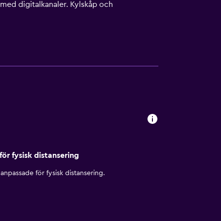
med digitalkanaler. Kylskåp och
ar. Gäster har tillgång till gratis wi-fi.
er. Städning sker dagligen. Detta hotell
inns antingen tillgängliga på plats eller i
för fysisk distansering
anpassade för fysisk distansering.