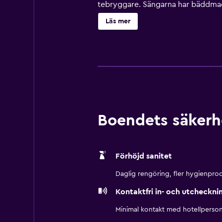
tebryggare. Sängarna har bäddmadr
mikrovågsugn finns på rummet. Badru
Läs mer
Skrivbord och telefon finns. Dess
har bland annat en inomhuspool och 
närheten. Avgifter kan tillkomma.
Boendets säkerh
Förhöjd sanitet
Daglig rengöring, fler hygienprod
Kontaktfri in- och utcheckni
Minimal kontakt med hotellperson