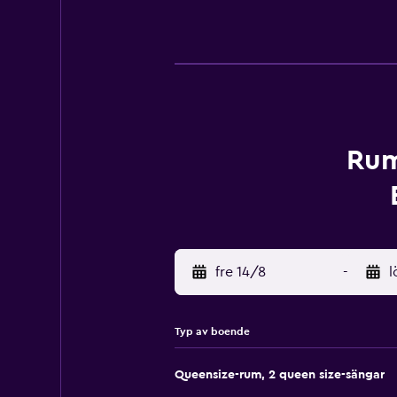
Rum
fre 14/8
-
l
Typ av boende
Queensize-rum, 2 queen size-sängar