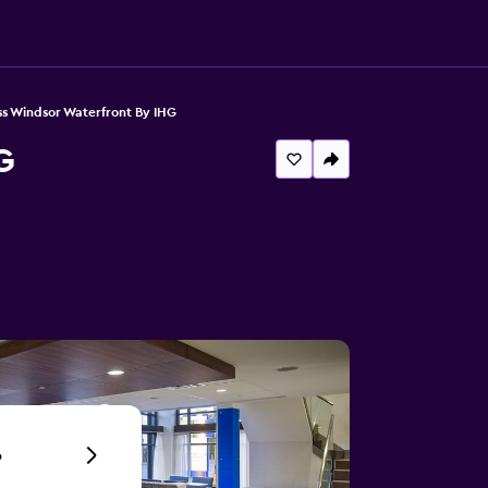
ss Windsor Waterfront By IHG
G
6