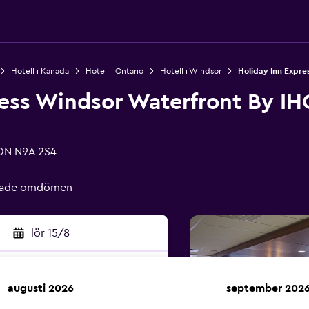
Hotell i Kanada
Hotell i Ontario
Hotell i Windsor
Holiday Inn Expre
ress Windsor Waterfront By IH
 ON N9A 2S4
ierade omdömen
lör 15/8
augusti 2026
september 202