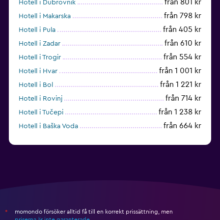
från 801 kr
Hotell i Dubrovnik
från 798 kr
Hotell i Makarska
från 405 kr
Hotell i Pula
från 610 kr
Hotell i Zadar
från 554 kr
Hotell i Trogir
från 1 001 kr
Hotell i Hvar
från 1 221 kr
Hotell i Bol
från 714 kr
Hotell i Rovinj
från 1 238 kr
Hotell i Tučepi
från 664 kr
Hotell i Baška Voda
från 1 106 kr
Hotell i Cavtat
momondo försöker alltid få till en korrekt prissättning, men
*
priserna är inte garanterade
.