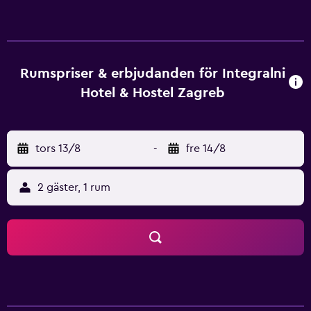
Integralni Hotel & Hostel Zagreb erbjuder 68 rum som är
fulla med alla nödvändigheter för en behaglig vistelse.
Hotellets grannskap är känt för sitt nattliv och och gäster
kan lätt bli bortskämda med alla alternativ och val av
platser att gå till. Integralni Hotel & Hostel Zagreb har bra
Rumspriser & erbjudanden för Integralni
anslutning till Katedralen i Zagreb , Parliament of Croatia
Hotel & Hostel Zagreb
och Croatian Museum of Naive Art. Adriatic Bridge ligger
bara tio minuter bort.
tors 13/8
-
fre 14/8
2 gäster, 1 rum