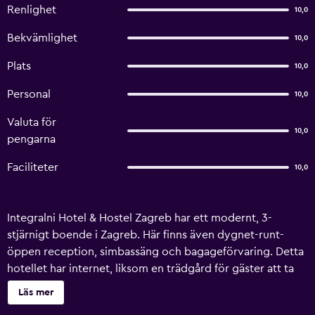
Renlighet
10,0
Bekvämlighet
10,0
Plats
10,0
Personal
10,0
Valuta för
10,0
pengarna
Faciliteter
10,0
Integralni Hotel & Hostel Zagreb har ett modernt, 3-
stjärnigt boende i Zagreb. Här finns även dygnet-runt-
öppen reception, simbassäng och bagageförvaring. Detta
hotellet har internet, liksom en trädgård för gäster att ta
det lugnt och koppla av i. Vid fint väder utgör
Läs mer
utomhusterrassen ett perfekt ställe att koppla av på.