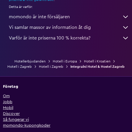
Detta är varför:
momondo är inte försäljaren
Vi samlar massor av information åt dig
Varför är inte priserna 100 % korrekta?
Hotellerbjudanden
Hotell i Europa
Hotell i Kroatien
Hotell i Zagreb
Hotell i Zagreb
Integralni Hotel & Hostel Zagreb
Företag
Om
Jobb
Mobil
Discover
Så fungerar vi
momondo-kupongkoder