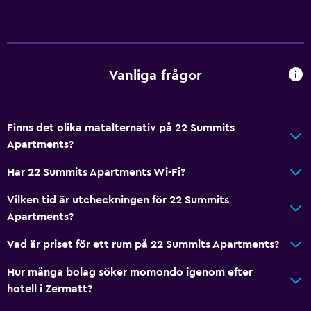
Kylskåp
Kaffemaskin
Matplats
Vanliga frågor
Kök
Kokvrå
Finns det olika matalternativ på 22 Summits
Grundläggande bekvämligheter
Apartments?
Gratis WiFi
Har 22 Summits Apartments Wi-Fi?
Wifi tillgängligt i alla områden
Vilken tid är utcheckningen för 22 Summits
Internet
Apartments?
Sängkläder
Vad är priset för ett rum på 22 Summits Apartments?
Handdukar
Hur många bolag söker momondo igenom efter
Brandsläckare
hotell i Zermatt?
Schampo