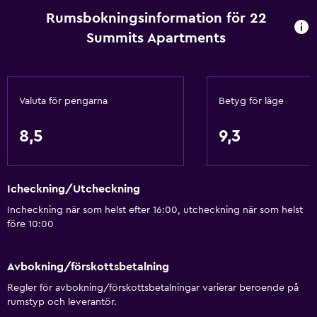
Rumsbokningsinformation för 22
Bergsutsikt
Summits Apartments
Kakel/marmorgolv
Stadsutsikt
Skidförvaring
Valuta för pengarna
Betyg för läge
Förvaring
8,5
9,3
Kök
Vinglas
Icheckning/Utcheckning
Elektrisk vattenkokare
Incheckning när som helst efter 16:00, utcheckning när som helst
Diskmaskin
före 10:00
Ugn
Köksutrustning
Avbokning/förskottsbetalning
Spishäll
Regler för avbokning/förskottsbetalningar varierar beroende på
rumstyp och leverantör.
Vattenkokare