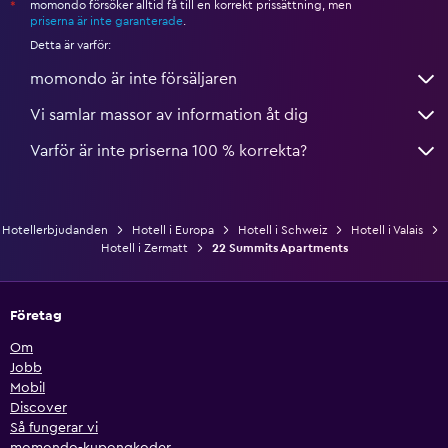
momondo försöker alltid få till en korrekt prissättning, men
*
priserna är inte garanterade
.
Detta är varför:
momondo är inte försäljaren
Vi samlar massor av information åt dig
Varför är inte priserna 100 % korrekta?
Hotellerbjudanden
Hotell i Europa
Hotell i Schweiz
Hotell i Valais
Hotell i Zermatt
22 Summits Apartments
Företag
Om
Jobb
Mobil
Discover
Så fungerar vi
momondo-kupongkoder