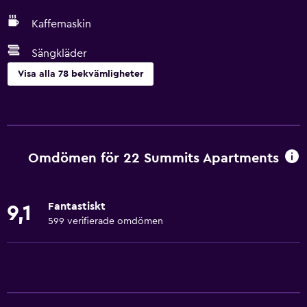
Kaffemaskin
Sängkläder
Visa alla 78 bekvämligheter
Allmänt
Flodutsikt
Familjerum
Omdömen för 22 Summits Apartments
Eldstad
Vardagsrum
Fantastiskt
9,1
Trägolv eller parkettgolv
599 verifierade omdömen
Bäddsoffa
Ljudisolerade rum
Ljudisolering
Telefon