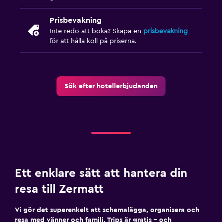
Klädhängare
Prisbevakning
Garderob eller klädkammare
Inte redo att boka? Skapa en
prisbevakning
för att hålla koll på priserna.
Restauranger
Matsal
Sök efter hotellerbjudanden
Försäljningsautomat (drycker)
Matbord
Utomhus
Terrass/uteplats
Balkong
Ett enklare sätt att hantera din
resa till Zermatt
Spa
Spa
Vi gör det superenkelt att schemalägga, organisera och
resa med vänner och familj. Trips är gratis – och