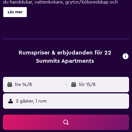
du handdukar, vattenkokare, grytor/köksredskap och
matsal.
Läs mer
Rumspriser & erbjudanden för 22
Summits Apartments
fre 14/8
-
lör 15/8
2 gäster, 1 rum