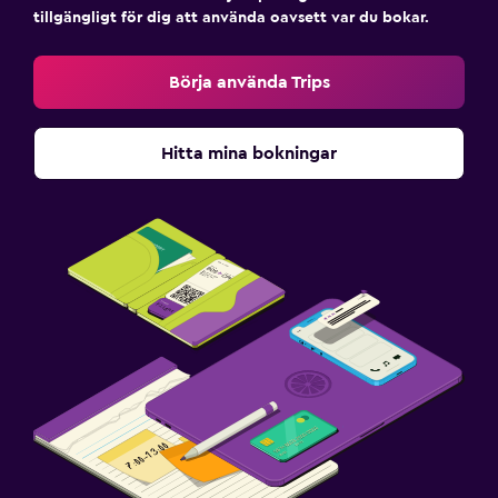
Bastu
tillgängligt för dig att använda oavsett var du bokar.
Parkering och transport
Börja använda Trips
Transferservice (mot extra avgift)
Hitta mina bokningar
Tvättstuga
Torkställ för kläder
Arbetsyta
Skrivbord
Familjevänligt
Barnsängar tillgängliga