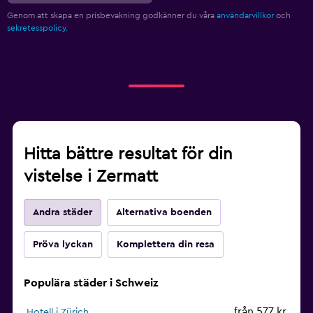
Genom att skapa en prisbevakning godkänner du våra
användarvillkor
och
sekretesspolicy.
Hitta bättre resultat för din
vistelse i Zermatt
Andra städer
Alternativa boenden
Pröva lyckan
Komplettera din resa
Populära städer i Schweiz
från 577 kr
Hotell i Zürich