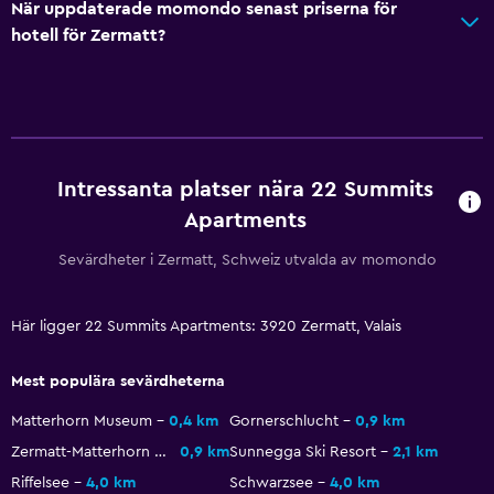
När uppdaterade momondo senast priserna för
Brandvarnare
hotell för Zermatt?
Värme
Kroppstvål
Papperskorgar
Badrum
Intressanta platser nära 22 Summits
Dusch
Apartments
Ytterligare badrum
Sevärdheter i Zermatt, Schweiz utvalda av momondo
Ytterligare toalett
Badkar
Här ligger 22 Summits Apartments: 3920 Zermatt, Valais
Hårfön
Mest populära sevärdheterna
Toalett
Matterhorn Museum
0,4 km
Gornerschlucht
0,9 km
Toalettpapper
Zermatt-Matterhorn Ski Resort
0,9 km
Sunnegga Ski Resort
2,1 km
Privat badrum
Riffelsee
4,0 km
Schwarzsee
4,0 km