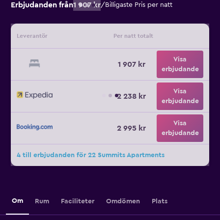
Erbjudanden från
1 907 kr
/
Billigaste Pris per natt
Leverantör
Per natt totalt
Visa
1 907 kr
erbjudande
Visa
2 238 kr
erbjudande
Visa
2 995 kr
erbjudande
4 till erbjudanden för 22 Summits Apartments
Om
Rum
Faciliteter
Omdömen
Plats