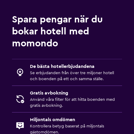
Tjänster och bekvämligheter
Kassaskåp
Spara pengar när du
Hammam (turkiskt bad)
bokar hotell med
Rumservice
momondo
Nyckelåtkomst
Vattenflaska
De bästa hotellerbjudandena
Media och underhållning
Se erbjudanden från över tre miljoner hotell
Radio
och boenden på ett och samma ställe.
Flat-screen TV
Gratis avbokning
Kabel- eller satellit-TV
Använd våra filter för att hitta boenden med
gratis avbokning.
TV
Miljontals omdömen
Sovrum
Kontrollera betyg baserat på miljontals
Uttag nära sängen
gästomdömen.