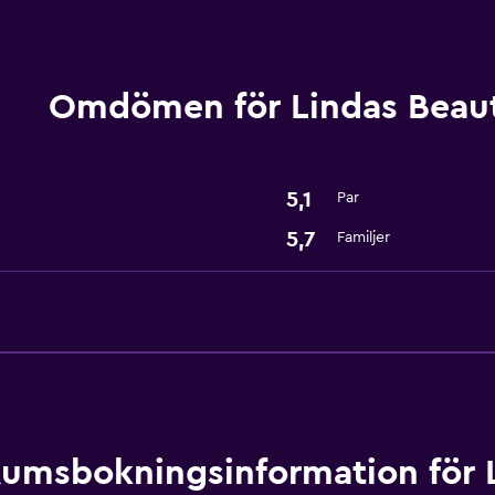
Kylskåp
Omdömen för Lindas Beau
Badrum
Hårfön
5,1
Par
Tjänster och bekvämlig
5,7
Familjer
Expressutcheckning
umsbokningsinformation för 