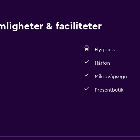
igheter & faciliteter
Flygbuss
Hårfön
Mikrovågsugn
Presentbutik
Restauranger
Mikrovågsugn