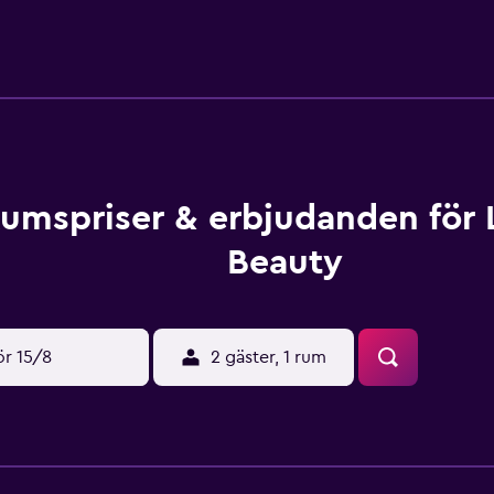
anger, kaféer och barer mycket nära. Det ligger även inom gån
umspriser & erbjudanden för 
Beauty
ör 15/8
2 gäster, 1 rum