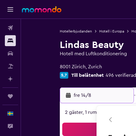
Flyg
Hotellerbjudanden
Hotell i Europa
Ho
Boende
Lindas Beauty
Hyrbil
Hotell med Luftkonditionering
Klasskategori: 0
Paketresor
8001 Zürich, Zurich
Till belåtenhet
496 verifier
5,7
Planera med AI
fre 14/8
-
Trips
2 gäster, 1 rum
Svenska
Feedback
Sö