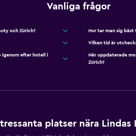
Vanliga frågor
auty och Zürich?
Hur tar man sig bäst t
Vilken tid är utcheck
genom efter hotell i
När uppdaterade momo
Zürich?
ntressanta platser nära Lindas