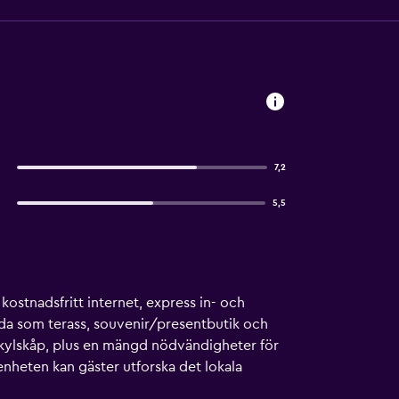
7,2
5,5
 kostnadsfritt internet, express in- och
da som terass, souvenir/presentbutik och
kylskåp, plus en mängd nödvändigheter för
genheten kan gäster utforska det lokala
ndomen. Lindas Beauty ligger i hjärtat av