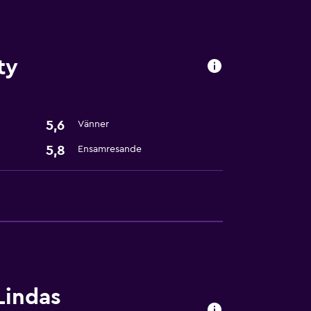
ty
5,6
Vänner
heter
5,8
Ensamresande
Lindas