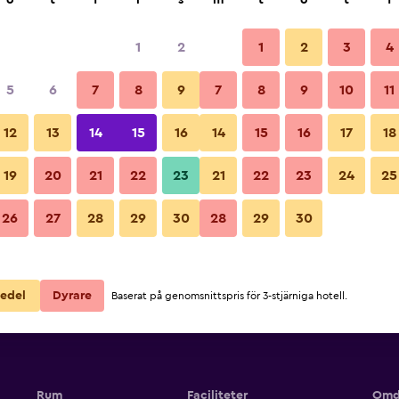
o
t
f
l
s
m
t
o
t
f
1
2
1
2
3
4
5
6
7
8
9
7
8
9
10
11
12
13
14
15
16
14
15
16
17
18
Visa priser
19
20
21
22
23
21
22
23
24
25
26
27
28
29
30
28
29
30
Visa priser
Visa priser
edel
Dyrare
Baserat på genomsnittspris för 3-stjärniga hotell.
Rum
Faciliteter
Omd