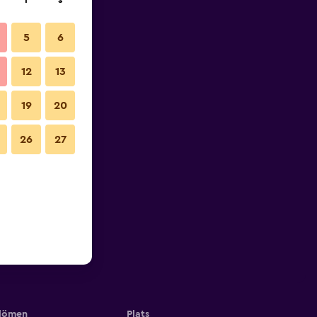
l
s
5
6
12
13
19
20
26
27
ömen
Plats