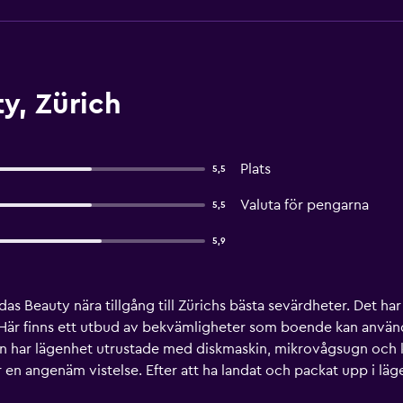
y, Zürich
Plats
5,5
Valuta för pengarna
5,5
5,9
das Beauty nära tillgång till Zürichs bästa sevärdheter. Det har
Här finns ett utbud av bekvämligheter som boende kan använ
en har lägenhet utrustade med diskmaskin, mikrovågsugn och 
r en angenäm vistelse. Efter att ha landat och packat upp i lä
al Tram Station, vilket bara ligger några meter från detta ege