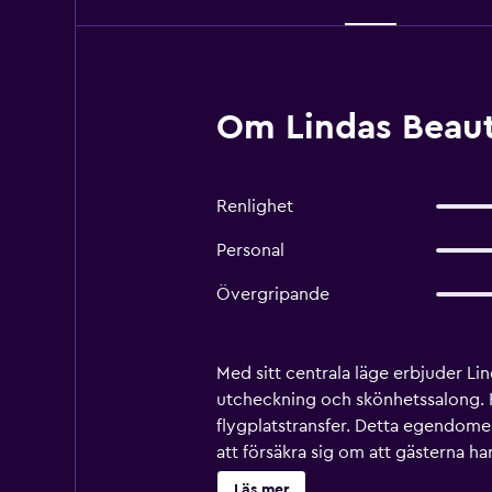
Om Lindas Beaut
Renlighet
Personal
Övergripande
Med sitt centrala läge erbjuder Lin
utcheckning och skönhetssalong. 
flygplatstransfer. Detta egendom
att försäkra sig om att gästerna ha
området genom att ta sig till Centr
Läs mer