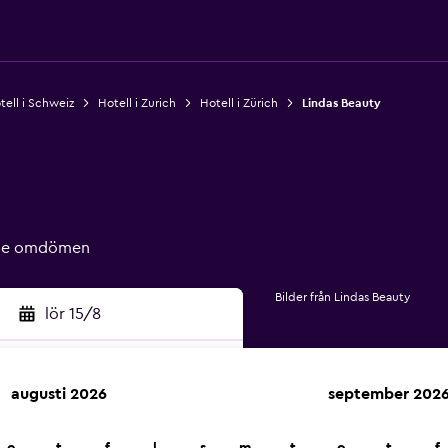
tell i Schweiz
Hotell i Zurich
Hotell i Zürich
Lindas Beauty
ade omdömen
Bilder från Lindas Beauty
lör 15/8
augusti 2026
september 202
k