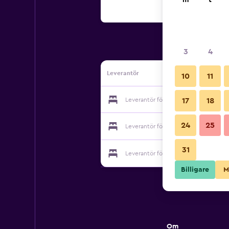
m
t
3
4
Leverantör
10
11
Leverantör för Lindas Beauty
17
18
24
25
Leverantör för Lindas Beauty
31
Leverantör för Lindas Beauty
Billigare
M
Om