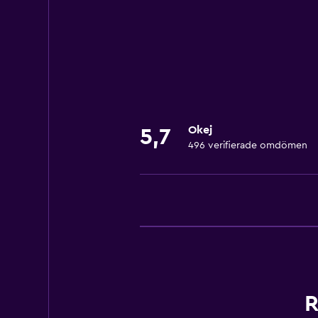
Luftkonditionering
Internet
Parkering och transport
Flygbuss
Okej
5,7
Saker att göra
496 verifierade omdömen
Presentbutik
R