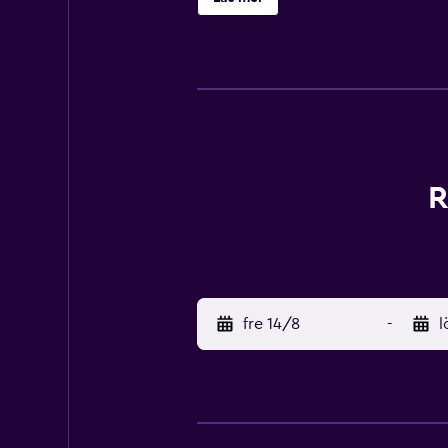
Zürichs nöjesdistrikt med restaur
högskola Zürich och Credit Suisse.
R
fre 14/8
-
l