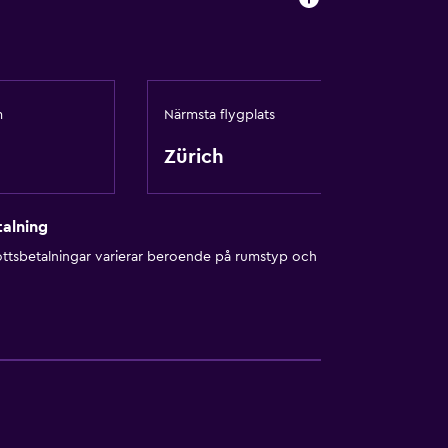
m
Närmsta flygplats
Zürich
alning
ottsbetalningar varierar beroende på rumstyp och