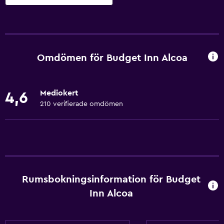
Grundläggande bekvämligheter
Gratis WiFi
Internet
Omdömen för Budget Inn Alcoa
Kroppstvål
Sängkläder
Mediokert
4,6
Handdukar
210 verifierade omdömen
Fläkt
Brandsläckare
Luftkonditionering
Brandvarnare
Rumsbokningsinformation för Budget
Värme
Inn Alcoa
Tillgänglighet och lämplighet
Rökfria rum tillgängliga