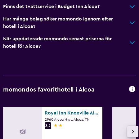
Finns det tvättservice i Budget Inn Alcoa?
Parkering och transport
Hur många bolag söker momondo igenom efter
hotell i Alcoa?
Parkering
Flygbuss
När uppdaterade momondo senast priserna för
hotell för Alcoa?
Privat parkering
Kök
Kylskåp
Mikrovågsugn
momondos favorithotell i Alcoa
Kokvrå
Media och underhållning
Royal Inn Knoxville Airport Alcoa
2960 Alcoa Hwy, Alcoa, TN
Kabel- eller satellit-TV
2 stjärnor
3,2
Flat-screen TV