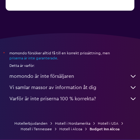
från 1 990 kr
Hotell i Nashville
momondo försöker alltid få till en korrekt prissättning, men
*
priserna är inte garanterade
.
Detta är varför:
momondo är inte försäljaren
Vi samlar massor av information åt dig
Varför är inte priserna 100 % korrekta?
Hotellerbjudanden
Hotell i Nordamerika
Hotell i USA
Hotell i Tennessee
Hotell i Alcoa
Budget Inn Alcoa