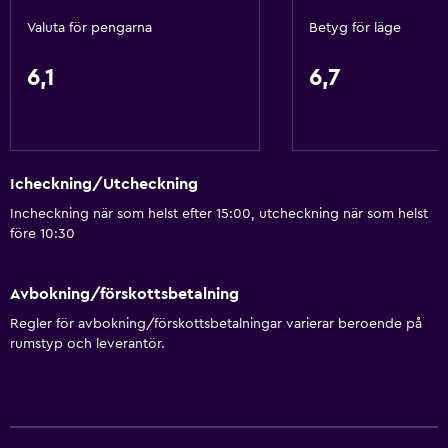
Valuta för pengarna
Betyg för läge
Husdjur får medtagas vid förfrågan. Kostnader kan
tillkomma.
6,1
6,7
Nedsänkt vask
Fjäderfri kudde
Tillgänglig parkering
Anpassat bad
Icheckning/Utcheckning
Rökningsområden
Incheckning när som helst efter 15:00, utcheckning när som helst
före 10:30
Privat ingång
Avbokning/förskottsbetalning
Tjänster och bekvämligheter
Regler för avbokning/förskottsbetalningar varierar beroende på
Affärscentrum
rumstyp och leverantör.
Väckningsservice
Expressutcheckning
Mötesrum