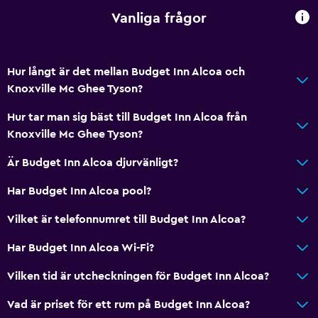
Reception dygnet runt
Vanliga frågor
Nyckelkortsåtkomst
Hur långt är det mellan Budget Inn Alcoa och
Badrum
Knoxville Mc Ghee Tyson?
Badkar
Hur tar man sig bäst till Budget Inn Alcoa från
Toalett
Knoxville Mc Ghee Tyson?
Toalettpapper
Är Budget Inn Alcoa djurvänligt?
Dusch
Privat badrum
Har Budget Inn Alcoa pool?
Vilket är telefonnumret till Budget Inn Alcoa?
Hälsa och säkerhet
Har Budget Inn Alcoa Wi-Fi?
Övervakningskameror utanför boendet
Daglig städning
Vilken tid är utcheckningen för Budget Inn Alcoa?
Säkerhetsvakt dygnet runt
Vad är priset för ett rum på Budget Inn Alcoa?
Övervakningskameror i gemensamma utrymmen