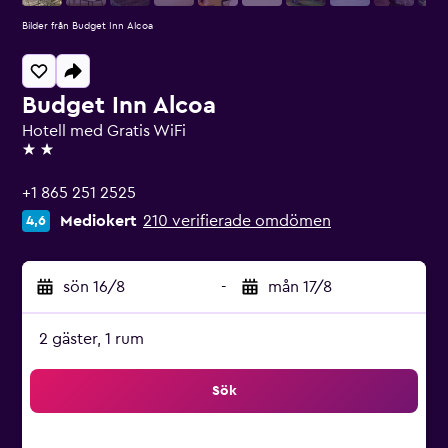
Bilder från Budget Inn Alcoa
Budget Inn Alcoa
Hotell med Gratis WiFi
2 stjärnor
+1 865 251 2525
Mediokert
210 verifierade omdömen
4,6
sön 16/8
-
mån 17/8
2 gäster, 1 rum
Sök