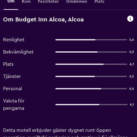
Om
Rum
Faciliteter
Omdömen
Plats
Om Budget Inn Alcoa, Alcoa
Renlighet
5,6
Bekvämlighet
5,9
Plats
6,7
Tjänster
5,5
Personal
6,4
Valuta för
6,1
pengarna
Detta motell erbjuder gäster dygnet runt-öppen