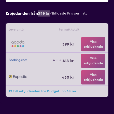
Erbjudanden från
399 kr
/
Billigaste Pris per natt
Leverantör
Per natt totalt
Visa
399 kr
erbjudande
Visa
418 kr
erbjudande
Visa
430 kr
erbjudande
13 till erbjudanden för Budget Inn Alcoa