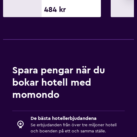
TV
484 kr
Allmänt
Telefon
Bergsutsikt
Kakel/marmorgolv
Tvättstuga
Spara pengar när du
Tvättstuga
bokar hotell med
Tvätt-/kemtvättsservice
momondo
Arbetsyta
Skrivbord
De bästa hotellerbjudandena
Se erbjudanden från över tre miljoner hotell
och boenden på ett och samma ställe.