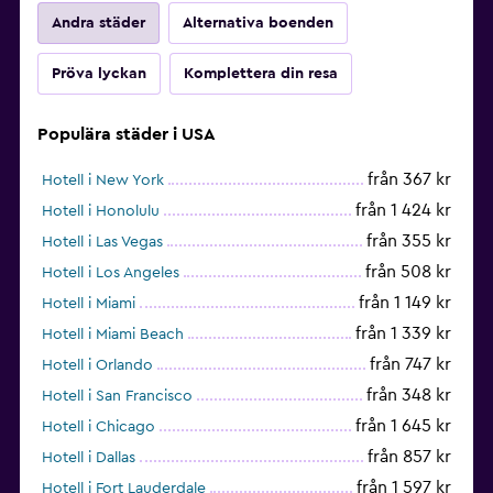
Andra städer
Alternativa boenden
Pröva lyckan
Komplettera din resa
Populära städer i USA
från 367 kr
Hotell i New York
från 1 424 kr
Hotell i Honolulu
från 355 kr
Hotell i Las Vegas
från 508 kr
Hotell i Los Angeles
från 1 149 kr
Hotell i Miami
från 1 339 kr
Hotell i Miami Beach
från 747 kr
Hotell i Orlando
från 348 kr
Hotell i San Francisco
från 1 645 kr
Hotell i Chicago
från 857 kr
Hotell i Dallas
från 1 597 kr
Hotell i Fort Lauderdale