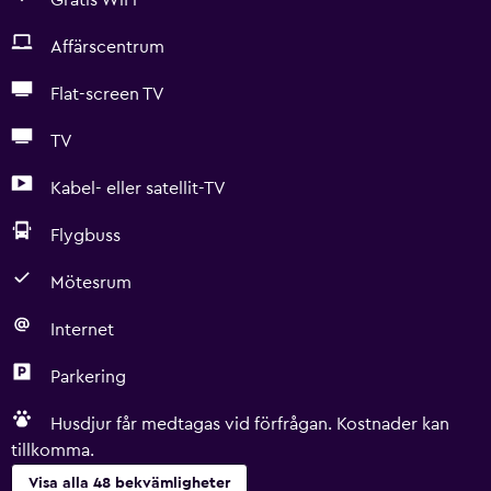
Gratis WiFi
Affärscentrum
Flat-screen TV
TV
Kabel- eller satellit-TV
Flygbuss
Mötesrum
Internet
Parkering
Husdjur får medtagas vid förfrågan. Kostnader kan
tillkomma.
Visa alla 48 bekvämligheter