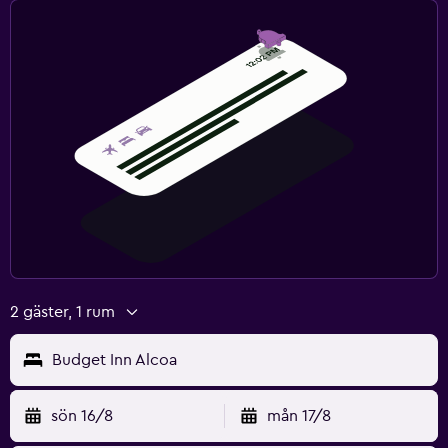
2 gäster, 1 rum
Budget Inn Alcoa
sön 16/8
mån 17/8