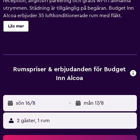
reception, avgiftsfri parkering och gratis wi-fi i allmänna
utrymmen. Städning är tillgänglig på begäran. Budget Inn
Alcoa erbjuder 35 luftkonditionerade rum med fläkt.
Rummen är individuellt inredda. 32-tums platt-tv med
Läs mer
kabelkanaler. Badrummen har badkar/dusch. Detta motell i
Alcoa erbjuder sina gäster gratis wi-fi. Boendet
tillhandahåller skrivbord och telefon; gratis lokalsamtal
ingår (restriktioner kan förekomma). Byte av handdukar
och byte av lakan kan fås på begäran. Städning sker
dagligen.
Rumspriser & erbjudanden för Budget
Inn Alcoa
sön 16/8
-
mån 17/8
2 gäster, 1 rum