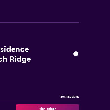
esidence
ch Ridge
Bokningslänk
Visa priser