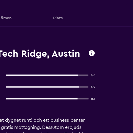
ömen
Plats
ech Ridge, Austin
8,8
8,9
8,7
et dygnet runt) och ett business-center
h gratis mottagning. Dessutom erbjuds