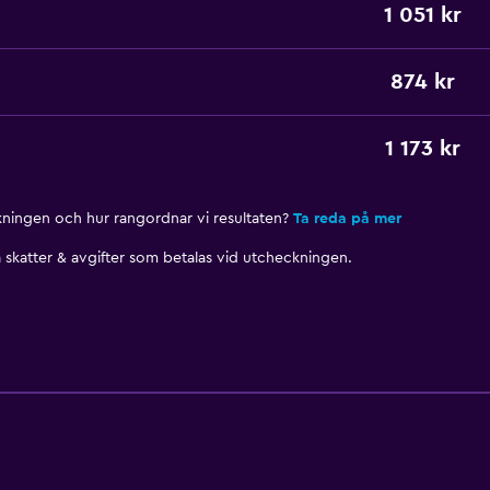
1 051 kr
874 kr
1 173 kr
nkningen och hur rangordnar vi resultaten?
Ta reda på mer
skatter & avgifter som betalas vid utcheckningen.