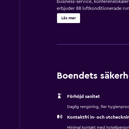
business-service, konferenslokaler
erbjuder 88 luftkonditionerade r
hotell med 3 stjärnor har kök med
Läs mer
toalettartiklar. Detta hotell i Aus
och mörkläggningsgardiner. Allerg
Detta hotell har bland annat en ut
plats eller i närheten. Avgifter kan
Boendets säkerh
Förhöjd sanitet
Daglig rengöring, fler hygienprod
Kontaktfri in- och utcheckni
Minimal kontakt med hotellperson