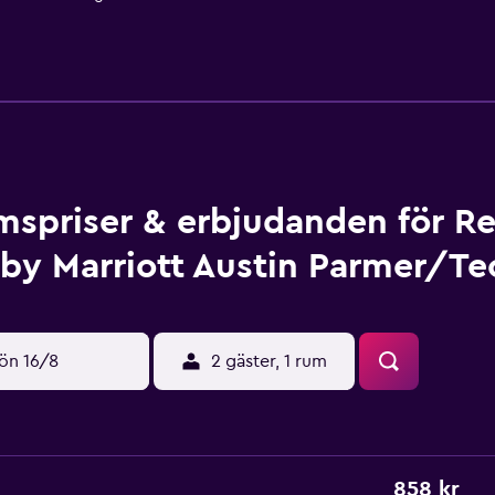
spriser & erbjudanden för R
 by Marriott Austin Parmer/Te
ön 16/8
2 gäster, 1 rum
858 kr