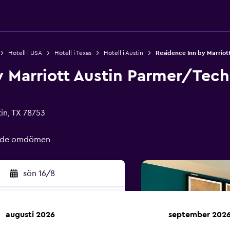
Hotell i USA
Hotell i Texas
Hotell i Austin
Residence Inn by Marriot
y Marriott Austin Parmer/Tech
in, TX 78753
rade omdömen
sön 16/8
augusti 2026
september 202