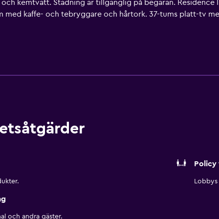
 och kemtvätt. Städning är tillgänglig på begäran. Residence
um med kaffe- och tebryggare och hårtork. 37-tums platt-tv
 stor kyl/frys, spishäll, mikrovågsugn och grytor/köksredsk
tin erbjuder sina gäster gratis wi-fi. Skrivbord och telefon fi
itestade sängkläder, byte av handdukar och byte av lakan kan
omhuspool och fitnesscenter (öppet dygnet runt). Fritidsaktivi
 tillkomma.
etsåtgärder
Policy 
ukter.
Lobbys 
ng
al och andra gäster.