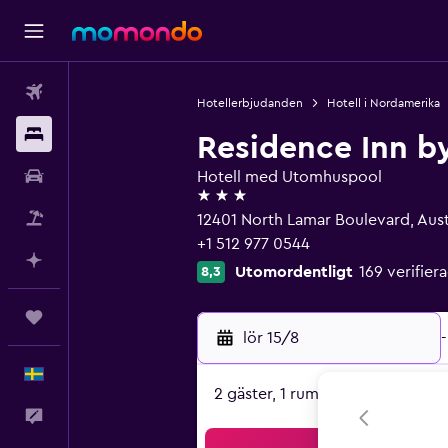
Flyg
Hotellerbjudanden
Hotell i Nordamerika
Boende
Residence Inn b
Hyrbil
Hotell med Utomhuspool
3 stjärnor
Paketresor
12401 North Lamar Boulevard, Aust
+1 512 977 0544
Planera med AI
Utomordentligt
169 verifie
8,3
Trips
lör 15/8
-
Svenska
2 gäster, 1 rum
Feedback