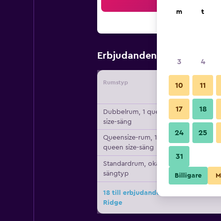
Sö
m
t
832 kr
Erbjudanden från
/
Bi
3
4
Rumstyp
Leverant
10
11
17
18
Dubbelrum, 1 queen
size-säng
24
25
Queensize-rum, 1
queen size-säng
31
Standardrum, okänd
sängtyp
Billigare
M
18 till erbjudanden för Residence I
Ridge