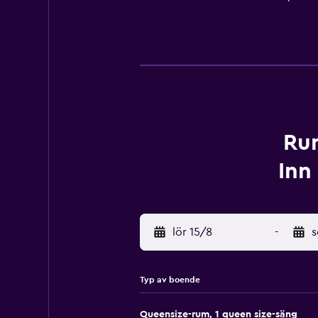
Rum
Inn
lör 15/8
-
s
Typ av boende
Queensize-rum, 1 queen size-säng