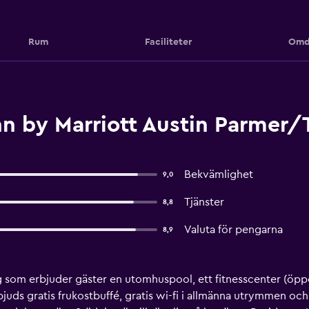
Rum
Faciliteter
Omd
n by Marriott Austin Parmer/T
Bekvämlighet
9,0
Tjänster
8,8
Valuta för pengarna
8,9
ng som erbjuder gäster en utomhuspool, ett fitnesscenter (öpp
juds gratis frukostbuffé, gratis wi-fi i allmänna utrymmen oc