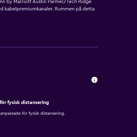
 Inn by Marriott Austin Parmer/Tech Ridge
 med kabelpremiumkanaler. Rummen på detta
ap. Badrummen har badkar/dusch och gratis
nns. Dessutom har rummen strykjärn/strykbräda
 fås på begäran. Städning sker på begäran.
teterna nedan finns antingen tillgängliga på
för fysisk distansering
anpassade för fysisk distansering.