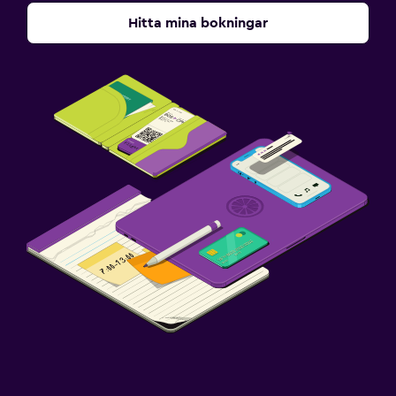
Toalett
Hitta mina bokningar
Toalettpapper
Walk-in-dusch
Sovrum
Extra långa sängar (> 2 meter)
Uttag nära sängen
Väckarklocka
Bäddsoffa
Klädhängare
Garderob eller klädkammare
Pool
Infinity pool
Utomhuspool