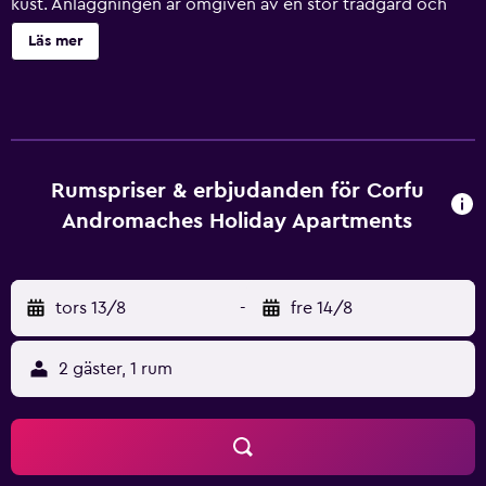
kust. Anläggningen är omgiven av en stor trädgård och
har ett utmärkt läge, med fantastisk utsikt över Joniska
Läs mer
havets inbjudande blå vatten. Detta komplex ligger söder
om Korfu stad och bara minuter från andra orörda
sandstränder med möjligheter till vattensporter. Det finns
ett brett utbud av restauranger, barer och kaféer. Om du
reser längs kusten hittar du andra traditionella grekiska
byar och turiststäder. En buss stannar bara 200 meter från
Rumspriser & erbjudanden för Corfu
anläggningen.
Andromaches Holiday Apartments
tors 13/8
-
fre 14/8
2 gäster, 1 rum