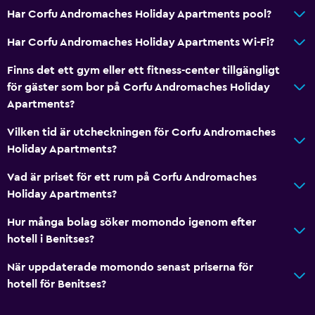
Kokvrå
Har Corfu Andromaches Holiday Apartments pool?
Ugn
Har Corfu Andromaches Holiday Apartments Wi-Fi?
Mikrovågsugn
Finns det ett gym eller ett fitness-center tillgängligt
Spishäll
för gäster som bor på Corfu Andromaches Holiday
Te/kaffebryggare
Apartments?
Brödrost
Vilken tid är utcheckningen för Corfu Andromaches
Kylskåp
Holiday Apartments?
Kaffemaskin
Vad är priset för ett rum på Corfu Andromaches
Matplats
Holiday Apartments?
Hur många bolag söker momondo igenom efter
Saker att göra
hotell i Benitses?
Cykeluthyrning
När uppdaterade momondo senast priserna för
Fiske
hotell för Benitses?
Sällskapsspel/pussel
Kanot