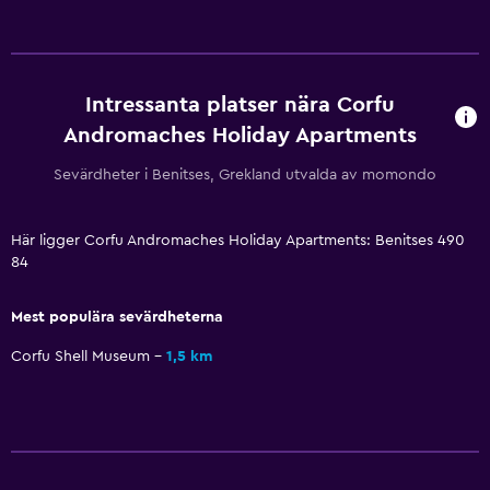
Cykling
Scubadykning
Intressanta platser nära Corfu
Dykning
Andromaches Holiday Apartments
Snorkling
Hästridning
Sevärdheter i Benitses, Grekland utvalda av momondo
Vattenland
Här ligger Corfu Andromaches Holiday Apartments: Benitses 490
Vandring
84
Tjänster och bekvämligheter
Mest populära sevärdheterna
Biluthyrning
Corfu Shell Museum
1,5 km
Väckningsservice
Rumservice
Utflyktsdisk
Nyckelåtkomst