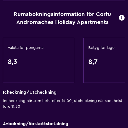
Handdukar
Rumsbokningsinformation för Corfu
Schampo
Andromaches Holiday Apartments
Adapter
Kroppstvål
Handdukar/lakan (extra kostnad)
Valuta för pengarna
Betyg för läge
Papperskorgar
8,3
8,7
Allmänt
Familjerum
Utsikt över trädgård
Icheckning/Utcheckning
Utsikt över innergården
Incheckning när som helst efter 14:00, utcheckning när som helst
Sjöutsikt
före 11:30
Sevärdhetsutsikt
Bergsutsikt
Avbokning/förskottsbetalning