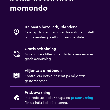
Familjevänligt
momondo
Barnsängar tillgängliga
Böcker, Dvd:er, musik för barn
Utomhusleksaker för barn
De bästa hotellerbjudandena
Se erbjudanden från över tre miljoner hotell
Lekplats
och boenden på ett och samma ställe.
Säkerhetsgrindar för småbarn
Gratis avbokning
Poolleksaker
Använd våra filter för att hitta boenden med
Höga barnstolar
gratis avbokning.
Media och underhållning
Miljontals omdömen
Kontrollera betyg baserat på miljontals
Flat-screen TV
gästomdömen.
Kabel- eller satellit-TV
Prisbevakning
Streamingtjänst
Inte redo att boka? Skapa en
prisbevakning
Radio
för att hålla koll på priserna.
Delat lounge/TV-område