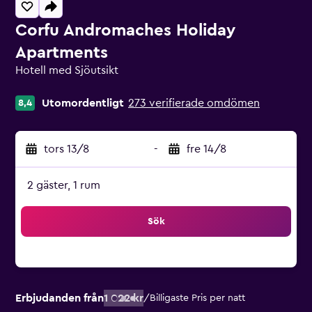
Corfu Andromaches Holiday
Apartments
Hotell med Sjöutsikt
Klasskategori: 0
Utomordentligt
273 verifierade omdömen
8,4
tors 13/8
-
fre 14/8
2 gäster, 1 rum
Sök
Erbjudanden från
1 022 kr
/
Billigaste Pris per natt