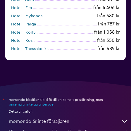
från 4 406 kr
Hotell i Firá
från 680 kr
Hotell i Mykonos
från 787 kr
Hotell i Parga
från 1 058 kr
Hotell i Korfu
från 350 kr
Hotell i Kos
från 489 kr
Hotell i Thessaloníki
från 1 638 kr
Hotell i Hersonissos
momondo försöker alltid få till en korrekt prissättning, men
*
priserna är inte garanterade
.
Detta är varför:
momondo är inte försäljaren