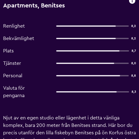
Apartments, Benitses
Renlighet
8,2
Bekvämlighet
8,2
Plats
8,7
Tjänster
8,0
Personal
8,8
Valuta för
8,3
pengarna
Njut av en egen studio eller lägenhet i detta vänliga
komplex, bara 200 meter från Benitses strand. Här bor du
precis utanför den lilla fiskebyn Benitses på ön Korfus östra