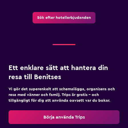
TV
Sök efter hotellerbjudanden
Tillgänglighet och lämplighet
Hela enheten ligger på bottenvåningen
Allergivänlig kudde
Fjäderfri kudde
Privat ingång
Ett enklare sätt att hantera din
Rökfria rum tillgängliga
resa till Benitses
Övre våningar nås via trappor
Vi gör det superenkelt att schemalägga, organisera och
resa med vänner och familj. Trips är gratis – och
Badrum
tillgängligt för dig att använda oavsett var du bokar.
Hårfön
Privat badrum
Börja använda Trips
Dusch