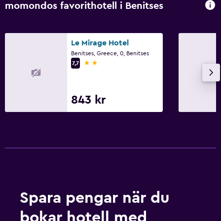
momondos favorithotell i Benitses
Expressutcheckning
Privat incheckning/utcheckning
Le Mirage Hotel
Reception dygnet runt
Benitses, Greece, 0, Benitses
Kassaskåp
2 stjärnor
7,7
Utomhus
843 kr
Utomhus matplats
Utomhusmöbler
Trädgård
Terrass/uteplats
Strandstolar
Grill
Spara pengar när du
Balkong
bokar hotell med