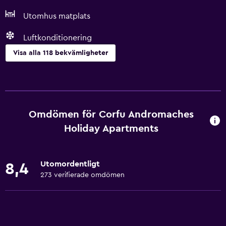
Utomhus matplats
Luftkonditionering
Visa alla 118 bekvämligheter
Grundläggande bekvämligheter
Wifi tillgängligt i alla områden
Internet
Omdömen för Corfu Andromaches
Fläkt
Holiday Apartments
Brandsläckare
Brandvarnare
Utomordentligt
8,4
Värme
273 verifierade omdömen
Luftkonditionering
Gratis WiFi
Sängkläder