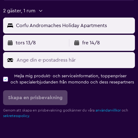
Hälsa och säkerhet
2 gäster, 1 rum
Övervakningskameror i gemensamma utrymmen
Förstahjälpenlåda
Corfu Andromaches Holiday Apartments
Kassaskåp
tors 13/8
fre 14/8
Parkering och transport
Gratis parkering
Flygbuss
Mejla mig produkt- och serviceinformation, toppenpriser
och specialerbjudanden från momondo och dess resepartners
Arbetsyta
Fax/kopieringsmöjligheter
Skapa en prisbevakning
Genom att skapa en prisbevakning godkänner du våra
användarvillkor
och
Fitness
sekretesspolicy.
Träningslokal