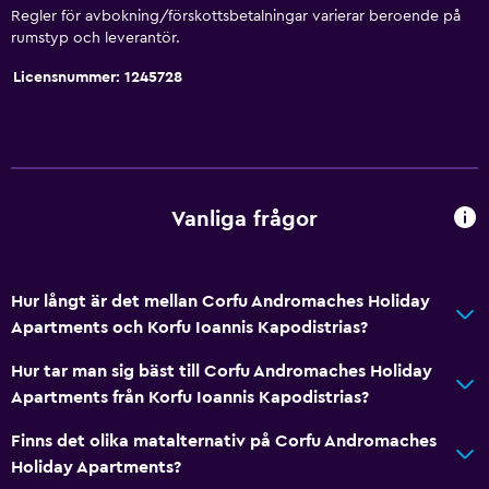
Utsikt över poolen
Regler för avbokning/förskottsbetalningar varierar beroende på
rumstyp och leverantör.
Förvaring
Licensnummer: 1245728
Utsikt över lugn gata
Havsutsikt
Vardagsrum
Bäddsoffa
Vanliga frågor
Kakel/marmorgolv
Fristående
Hur långt är det mellan Corfu Andromaches Holiday
Kök
Apartments och Korfu Ioannis Kapodistrias?
Vinglas
Hur tar man sig bäst till Corfu Andromaches Holiday
Elektrisk vattenkokare
Apartments från Korfu Ioannis Kapodistrias?
Köksutrustning
Finns det olika matalternativ på Corfu Andromaches
Kök
Holiday Apartments?