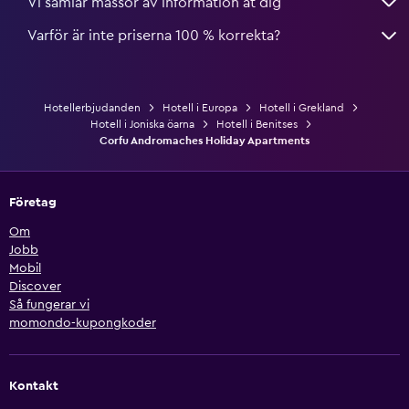
Vi samlar massor av information åt dig
Varför är inte priserna 100 % korrekta?
Hotellerbjudanden
Hotell i Europa
Hotell i Grekland
Hotell i Joniska öarna
Hotell i Benitses
Corfu Andromaches Holiday Apartments
Företag
Om
Jobb
Mobil
Discover
Så fungerar vi
momondo-kupongkoder
Kontakt