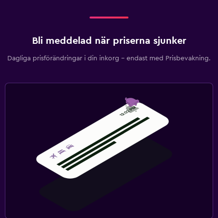
Mindre pool
Pool med utsikt
Bli meddelad när priserna sjunker
Poolbar
Dagliga prisförändringar i din inkorg – endast med Prisbevakning.
Tvättstuga
Tvättstuga
Strykservice
Strykjärn och strykbräda
Restauranger
Bar/lounge
Kafeteria
Matbord