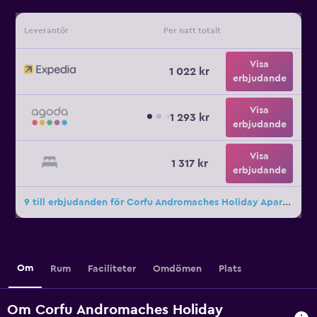
Leverantör
Per natt totalt
Visa
1 022 kr
erbjudande
Visa
1 293 kr
erbjudande
Visa
1 317 kr
erbjudande
9 till erbjudanden för Corfu Andromaches Holiday Apartments
Om
Rum
Faciliteter
Omdömen
Plats
Om Corfu Andromaches Holiday