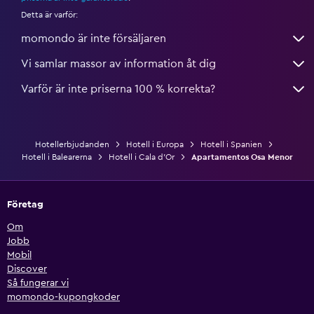
Detta är varför:
momondo är inte försäljaren
Vi samlar massor av information åt dig
Varför är inte priserna 100 % korrekta?
Hotellerbjudanden
Hotell i Europa
Hotell i Spanien
Hotell i Balearerna
Hotell i Cala d'Or
Apartamentos Osa Menor
Företag
Om
Jobb
Mobil
Discover
Så fungerar vi
momondo-kupongkoder