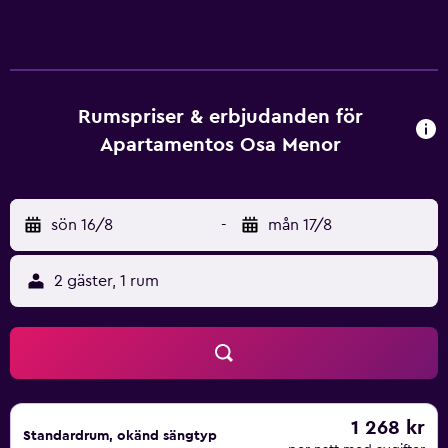
utmärkt ställe att koppla av på. Lägenheterna är bekväma
och har alla nödvändigheter som kan behövas, så som
kylskåp, pentry och te- & kaffebryggare. Det finns även
mikrovågsugn, kabel-/satellit TV kanaler och hårtork. Här
finns en restaurant, vilket gör det till ett idealt ställe att äta
Rumspriser & erbjudanden för
på. Ett stort utbud av kaféer och restauranger finns även
Apartamentos Osa Menor
intill. Apartamentos Osa Menor ligger inom gångavstånd
från The Dubliner. Gäster har möjlighet att besöka Felanitx
och Manacor som ligger en kort bilfärd från fastigheten.
sön 16/8
-
mån 17/8
2 gäster, 1 rum
1 268 kr
Standardrum, okänd sängtyp