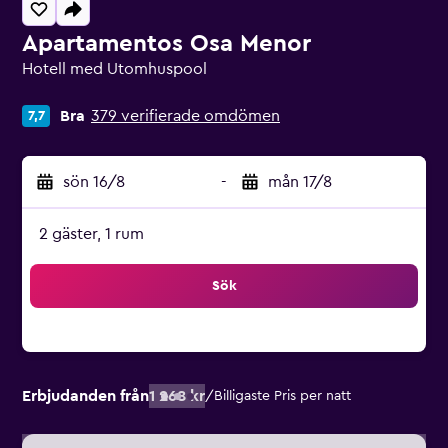
Apartamentos Osa Menor
Hotell med Utomhuspool
Klasskategori: 0
Bra
379 verifierade omdömen
7,7
sön 16/8
-
mån 17/8
2 gäster, 1 rum
Sök
Erbjudanden från
1 268 kr
/
Billigaste Pris per natt