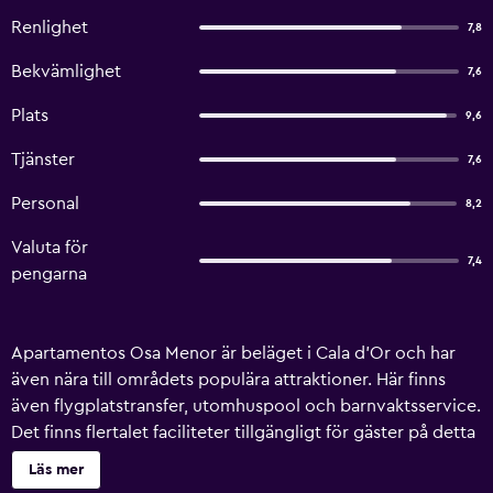
Renlighet
7,8
Bekvämlighet
7,6
Plats
9,6
Tjänster
7,6
Personal
8,2
Valuta för
7,4
pengarna
Apartamentos Osa Menor är beläget i Cala d'Or och har
även nära till områdets populära attraktioner. Här finns
även flygplatstransfer, utomhuspool och barnvaktsservice.
Det finns flertalet faciliteter tillgängligt för gäster på detta
fastigheten, så som grill- och picknickområde, värdeskåp
Läs mer
och biluthyrning. Vid fint väder är utomhusterrassen ett