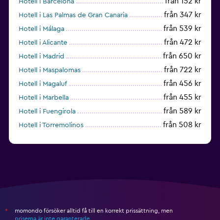
från 152 kr
Hotell i Barcelona
från 347 kr
Hotell i Las Palmas de Gran Canaria
från 539 kr
Hotell i Málaga
från 472 kr
Hotell i Alicante
från 650 kr
Hotell i Madrid
från 722 kr
Hotell i Maspalomas
från 456 kr
Hotell i Magaluf
från 455 kr
Hotell i Marbella
från 589 kr
Hotell i Fuengirola
från 508 kr
Hotell i Torremolinos
från 432 kr
Hotell i Torrevieja
momondo försöker alltid få till en korrekt prissättning, men
*
priserna är inte garanterade
.