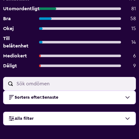
Utomordentligt
81
Bra
58
Okej
15
Till
14
belåtenhet
Mediokert
6
Dåligt
9
Sortera efter
:
Senaste
Alla filter