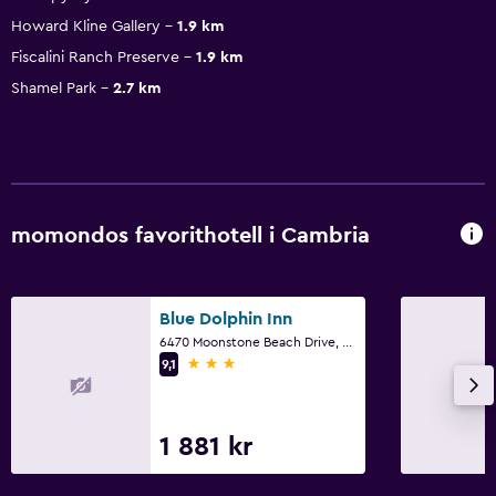
Howard Kline Gallery
1.9 km
Fiscalini Ranch Preserve
1.9 km
Shamel Park
2.7 km
momondos favorithotell i Cambria
Blue Dolphin Inn
6470 Moonstone Beach Drive, Cambria, CA
3 stjärnor
9,1
1 881 kr