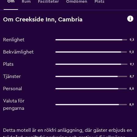
Om
Rum
Faciliteter
Omdömen
Plats
Om Creekside Inn, Cambria
Renlighet
9,3
Bekvämlighet
9,2
Plats
9,1
Tjänster
8,7
Personal
8,8
Valuta för
8,9
pengarna
Detta motell är en rökfri anläggning, där gäster erbjuds en