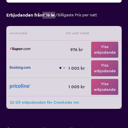
Erbjudanden från
976 kr
/
Billigaste Pris per natt
Leverantör
Per natt totalt
Visa
976 kr
erbjudande
Visa
1 002 kr
erbjudande
Visa
1 005 kr
erbjudande
22 till erbjudanden för Creekside Inn