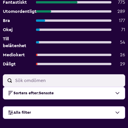
Fantastiskt
775
Utomordentligt
289
Bra
177
Okej
71
Till
54
belåtenhet
Mediokert
26
Dåligt
29
Sortera efter
:
Senaste
Alla filter