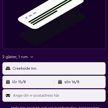
2 gäster, 1 rum
Creekside Inn
lör 15/8
sön 16/8
Mejla mig produkt- och serviceinformation, toppenpriser