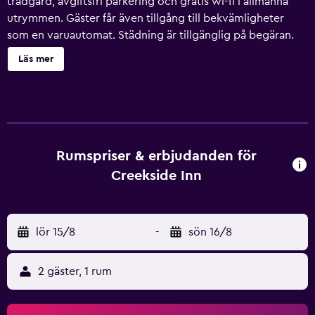
trädgård, avgiftsfri parkering och gratis wi-fi i allmänna
utrymmen. Gäster får även tillgång till bekvämligheter
som en varuautomat. Städning är tillgänglig på begäran.
Creekside Inn har 21 luftkonditionerade rum som har
Läs mer
ingång från loftgång samt eldstad och kaffe- och
tebryggare. 50-tums platt-tv med kabelkanaler.
Badrummen har gratis toalettartiklar och hårtorkar. Gäster
har tillgång till gratis wi-fi. Städning sker på begäran.
Fritidsaktiviteterna nedan finns antingen tillgängliga på
plats eller i närheten. Avgifter kan tillkomma.
Rumspriser & erbjudanden för
Creekside Inn
lör 15/8
-
sön 16/8
2 gäster, 1 rum