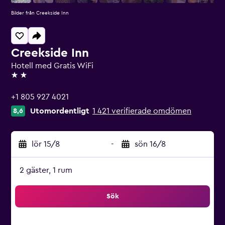
Bilder från Creekside Inn
Creekside Inn
Hotell med Gratis WiFi
2 stjärnor
+1 805 927 4021
Utomordentligt
1 421 verifierade omdömen
8,6
lör 15/8
-
sön 16/8
2 gäster, 1 rum
Sök