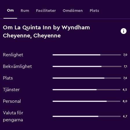
Om
Rum
Faciliteter
Omdömen
Plats
Om La Quinta Inn by Wyndham
Cheyenne, Cheyenne
Renlighet
7,0
Bekvämlighet
7,1
Plats
7,6
Tjänster
6,5
Personal
8,0
Valuta för
6,7
pengarna