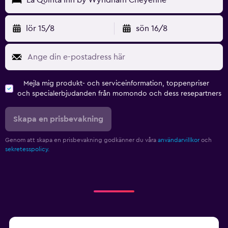
lör 15/8
sön 16/8
Mejla mig produkt- och serviceinformation, toppenpriser
och specialerbjudanden från momondo och dess resepartners
Skapa en prisbevakning
Genom att skapa en prisbevakning godkänner du våra
användarvillkor
och
sekretesspolicy.