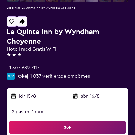
Bilder från La Quinta Inn by Wyndham Cheyenne
La Quinta Inn by Wyndham
Cheyenne
Hotell med Gratis WiFi
3 stjärnor
+1 307 632 7117
Okej
1 037 verifierade omdömen
6,2
lör 15/8
-
sön 16/8
2 gäster, 1 rum
Sök