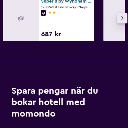
Super 8 by Wyndham Cheyenne WY
1900 West Lincolnway, Cheyenne, WY
2 stjärnor
7,1
687 kr
Spara pengar när du
bokar hotell med
momondo