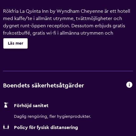
Rökfria La Quinta Inn by Wyndham Cheyenne är ett hotell
med kaffe/te i allmänt utrymme, tvättmöjligheter och
dygnet runt-öppen reception. Dessutom erbjuds gratis
frukostbuffé, gratis wi-fi i allmänna utrymmen och
avgiftsfri parkering. Dessutom erbjuds en dator, parkering
Läs mer
för husbil, buss och lastbil och ett värdeförvaringsskåp i
receptionen. Städning är tillgänglig på begäran. La Quinta
Inn by Wyndham Cheyenne erbjuder 105
luftkonditionerade rum med kaffe- och tebryggare och
hårtork. Sängarna har sängtillbehör av högsta kvalitet.
Platt-tv med satellitpremiumkanaler och Netflix. Detta
Boendets säkerhetsåtgärder
hotell i Cheyenne erbjuder gratis fast internetuppkoppling
och wi-fi. Boendet tillhandahåller skrivbord och telefon;
Förhöjd sanitet
gratis lokalsamtal ingår (restriktioner kan förekomma).
Dessutom har rummen strykjärn/strykbräda och gratis
Daglig rengöring, fler hygienprodukter.
toalettartiklar. Städning sker dagligen. Fritidsaktiviteterna
Policy för fysisk distansering
nedan finns antingen tillgängliga på plats eller i närheten.
Avgifter kan tillkomma.