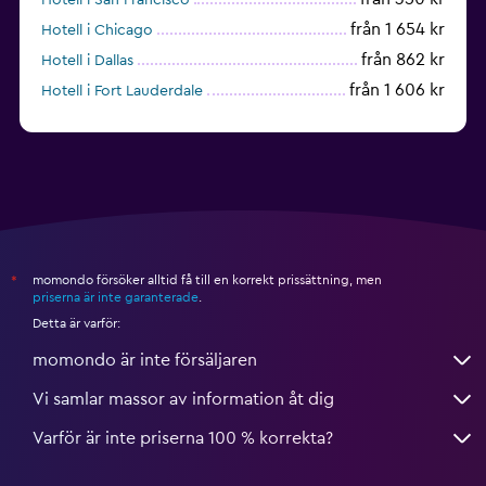
från 1 654 kr
Hotell i Chicago
från 862 kr
Hotell i Dallas
från 1 606 kr
Hotell i Fort Lauderdale
från 2 001 kr
Hotell i Nashville
momondo försöker alltid få till en korrekt prissättning, men
*
priserna är inte garanterade
.
Detta är varför:
momondo är inte försäljaren
Vi samlar massor av information åt dig
Varför är inte priserna 100 % korrekta?