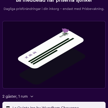
Bli meddelad när priserna sjunker
Dagliga prisförändringar i din inkorg – endast med Prisbevakning.
2 gäster, 1 rum
La Quinta Inn by Wyndham Cheyenne