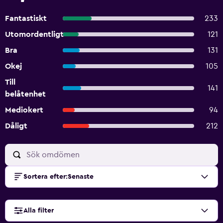
Fantastiskt
233
Utomordentligt
121
Bra
131
Okej
105
Till
141
belåtenhet
Mediokert
94
Dåligt
212
Sortera efter
:
Senaste
Alla filter