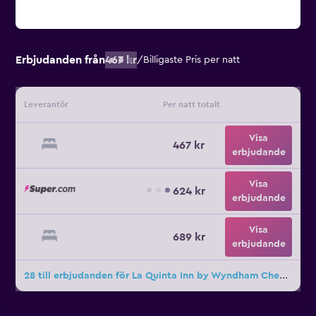
Erbjudanden från
467 kr
/
Billigaste Pris per natt
Leverantör
Per natt totalt
Visa
467 kr
erbjudande
Visa
624 kr
erbjudande
Visa
689 kr
erbjudande
28 till erbjudanden för La Quinta Inn by Wyndham Cheyenne