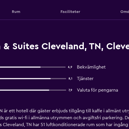
Rum
Faciliteter
Omd
& Suites Cleveland, TN, Clev
Bekvämlighet
6,9
Tjänster
8,1
Valuta för pengarna
7,9
 är ett hotell där gäster erbjuds tillgång till kaffe i allmänt
 gratis wi-fi i allmänna utrymmen och avgiftsfri parkering.
s Cleveland, TN har 51 luftkonditionerade rum som har ingång 