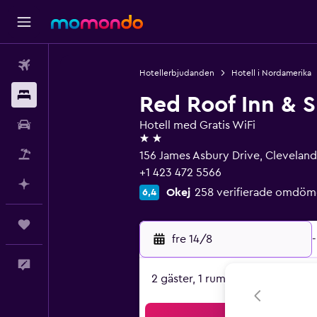
Flyg
Hotellerbjudanden
Hotell i Nordamerika
Boende
Red Roof Inn & S
Hyrbil
Hotell med Gratis WiFi
2 stjärnor
Paketresor
156 James Asbury Drive, Cleveland
+1 423 472 5566
Planera med AI
Okej
258 verifierade omdöm
6,4
Trips
fre 14/8
-
Feedback
2 gäster, 1 rum