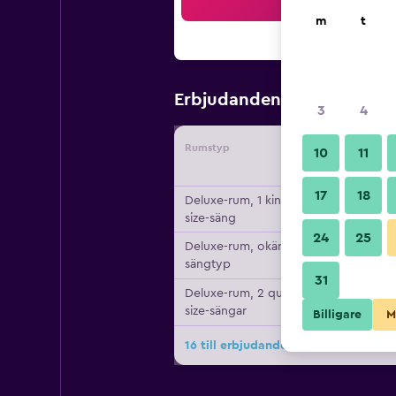
Sö
m
t
447 kr
Erbjudanden från
/
Bi
3
4
Rumstyp
Leverant
10
11
17
18
Deluxe-rum, 1 king
size-säng
24
25
Deluxe-rum, okänd
sängtyp
31
Deluxe-rum, 2 queen
size-sängar
Billigare
M
16 till erbjudanden för Red Roof Inn