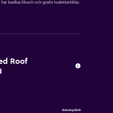
ar badkar/dusch och gratis toalettartiklar.
samtal är kostnadsfria (restriktioner kan
s eller i närheten. Avgifter kan tillkomma.
ed Roof
N
Bokningslänk