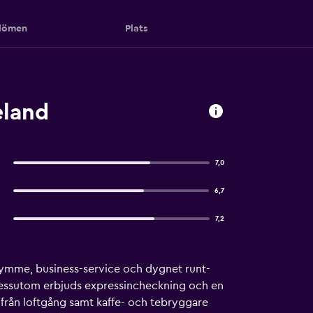
ömen
Plats
eland
7,0
6,7
7,2
 utrymme, business-service och dygnet runt-
 Dessutom erbjuds expressincheckning och en
från loftgång samt kaffe- och tebryggare