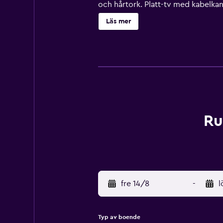
och hårtork. Platt-tv med kabelka
Gäster har tillgång till gratis wi-f
Läs mer
förekomma). Städning sker dagligen.
Ru
fre 14/8
-
l
Typ av boende