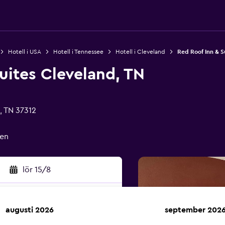
Hotell i USA
Hotell i Tennessee
Hotell i Cleveland
Red Roof Inn & S
uites Cleveland, TN
, TN 37312
en
lör 15/8
augusti 2026
september 202