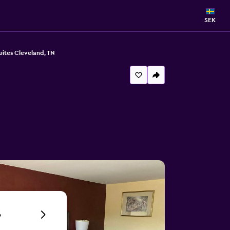
SEK
uites Cleveland, TN
6