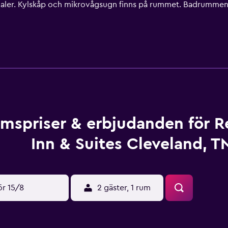
naler. Kylskåp och mikrovågsugn finns på rummet. Badrummen h
i. Boendet tillhandahåller skrivbord och telefon; lokal- och fjärr
 Fritidsaktiviteterna nedan finns antingen tillgängliga på plat
mspriser & erbjudanden för R
Inn & Suites Cleveland, T
ör 15/8
2 gäster, 1 rum