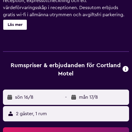
reception, expressutcheckning och ett
värdeförvaringsskåp i receptionen. Dessutom erbjuds
gratis wi-fi i allmänna utrymmen och avgiftsfri parkering.
Gäster får även tillgång till bekvämligheter som en
Läs mer
varuautomat. Cortland Motel erbjuder 35
luftkonditionerade rum med kaffe- och tebryggare och
badrock. 32-tums platt-tv med kabelkanaler. Badrummen
har badkar/dusch och hårtorkar. Gäster har tillgång till
gratis wi-fi. Dessutom har rummen strykjärn/strykbräda
och mörkläggningsgardiner. Städning sker dagligen.
Rumspriser & erbjudanden för Cortland
Motel
sön 16/8
-
mån 17/8
2 gäster, 1 rum