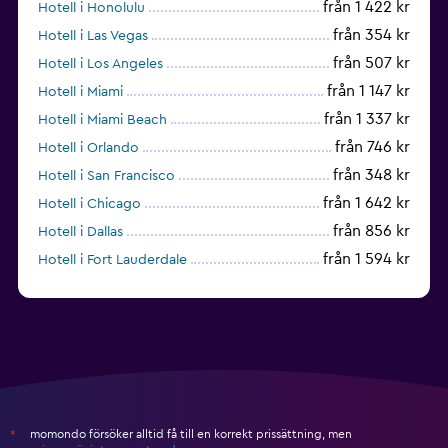
från 1 422 kr
Hotell i Honolulu
från 354 kr
Hotell i Las Vegas
från 507 kr
Hotell i Los Angeles
från 1 147 kr
Hotell i Miami
från 1 337 kr
Hotell i Miami Beach
från 746 kr
Hotell i Orlando
från 348 kr
Hotell i San Francisco
från 1 642 kr
Hotell i Chicago
från 856 kr
Hotell i Dallas
från 1 594 kr
Hotell i Fort Lauderdale
från 1 986 kr
Hotell i Nashville
momondo försöker alltid få till en korrekt prissättning, men
*