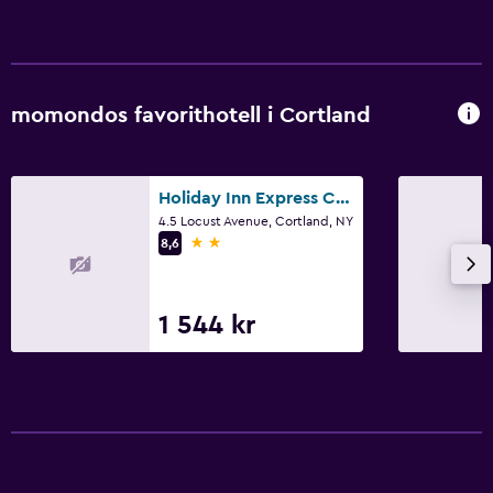
momondos favorithotell i Cortland
Holiday Inn Express Cortland By IHG
4.5 Locust Avenue, Cortland, NY
2 stjärnor
8,6
1 544 kr