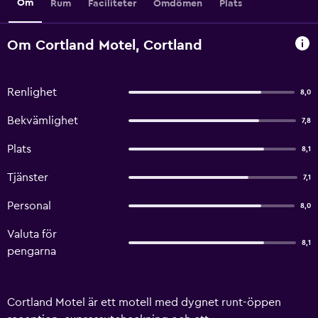
Om
Rum
Faciliteter
Omdömen
Plats
Om Cortland Motel, Cortland
Renlighet
8,0
Bekvämlighet
7,8
Plats
8,1
Tjänster
7,1
Personal
8,0
Valuta för
8,1
pengarna
Cortland Motel är ett motell med dygnet runt-öppen