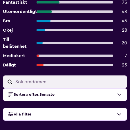
Fantastiskt
75
Utomordentligt
48
Bra
45
Okej
28
Till
20
belåtenhet
Mediokert
7
Dåligt
23
Sortera efter
:
Senaste
Alla filter