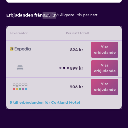
Erbjudanden från
824 kr
/
Billigaste Pris per natt
Leverantör
Per natt totalt
Visa
824 kr
erbjudande
Visa
899 kr
erbjudande
Visa
906 kr
erbjudande
5 till erbjudanden för Cortland Motel