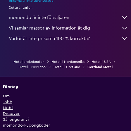
priserna är inte garanterade
.
Detta är varför:
momondo är inte försäljaren
Vi samlar massor av information åt dig
Varför är inte priserna 100 % korrekta?
Hotellerbjudanden
Hotell i Nordamerika
Hotell i USA
Hotell i New York
Hotell i Cortland
Cortland Motel
Företag
Om
Jobb
Mobil
Discover
Så fungerar vi
momondo-kupongkoder