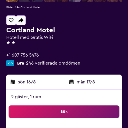
Bilder från Cortland Motel
Cortland Motel
Hotell med Gratis WiFi
2 stjärnor
+1 607 756 5476
Bra
246 verifierade omdömen
7,3
sön 16/8
-
mån 17/8
2 gäster, 1 rum
Sök