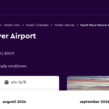
Hotell i USA
Hotell i Colorado
Hotell i Denver
Hyatt Place Denver A
er Airport
CO 80011
ierade omdömen
sön 16/8
augusti 2026
september 202