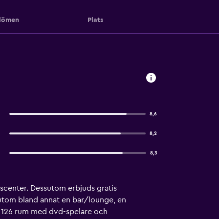
ömen
Plats
8,6
8,2
8,3
sscenter. Dessutom erbjuds gratis
ssutom bland annat en bar/lounge, en
er 126 rum med dvd-spelare och