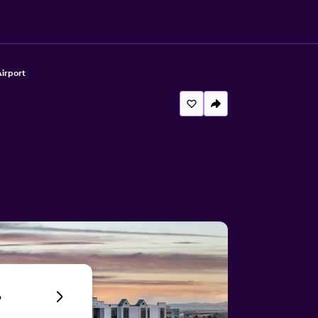
irport
6