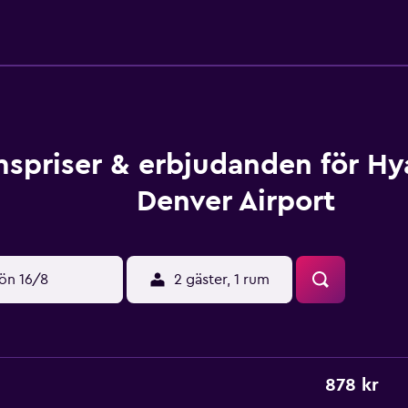
spriser & erbjudanden för Hy
Denver Airport
ön 16/8
2 gäster, 1 rum
878 kr