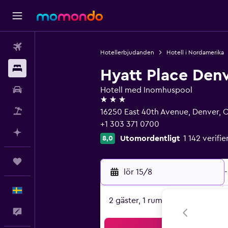
Flyg
Hotellerbjudanden
Hotell i Nordamerika
Boende
Hyatt Place Denv
Hyrbil
Hotell med Inomhuspool
3 stjärnor
Paketresor
16250 East 40th Avenue, Denver, 
+1 303 371 0700
Planera med AI
Utomordentligt
1 142 verif
8,0
Trips
lör 15/8
-
Svenska
2 gäster, 1 rum
Feedback