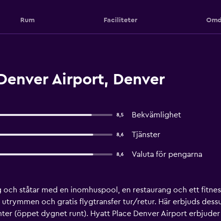
Rum
Faciliteter
Omd
Denver Airport, Denver
Bekvämlighet
8,5
Tjänster
8,6
Valuta för pengarna
8,6
ng och ståtar med en inomhuspool, en restaurang och ett fitne
nna utrymmen och gratis flygtransfer tur/retur. Här erbjuds de
nter (öppet dygnet runt). Hyatt Place Denver Airport erbjud