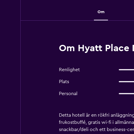
Om
Om Hyatt Place 
Renlighet
Plats
Personal
Detta hotell är en rökfri anläggni
frukostbuffé, gratis wi-fi i allmä
snackbar/deli och ett business-ce