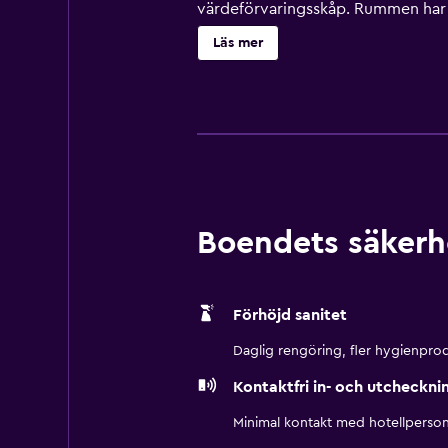
värdeförvaringsskåp. Rummen har s
tums platt-tv med betalfilmer. På 
Läs mer
toalettartiklar och hårtorkar. Detta
samt telefon; gratis lokalsamtal 
mörkläggningsgardiner. Städning s
Boendets säkerh
Förhöjd sanitet
Daglig rengöring, fler hygienprod
Kontaktfri in- och utcheckni
Minimal kontakt med hotellperson