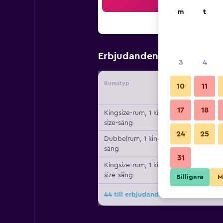
Sö
m
t
878 kr
Erbjudanden från
/
Bi
3
4
Rumstyp
Leverant
10
11
17
18
Kingsize-rum, 1 king
size-säng
24
25
Dubbelrum, 1 king size-
säng
31
Kingsize-rum, 1 king
size-säng
Billigare
M
44 till erbjudanden för Hyatt Place 