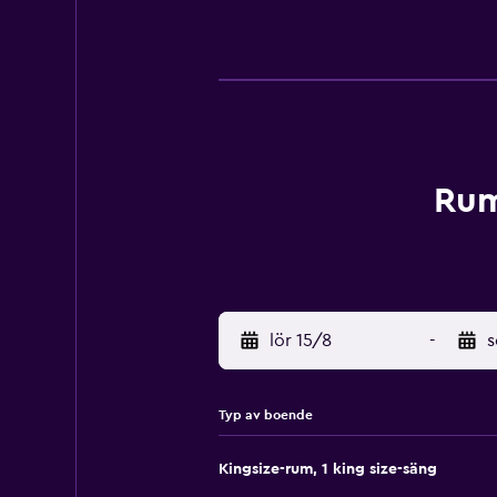
Rum
lör 15/8
-
s
Typ av boende
Kingsize-rum, 1 king size-säng