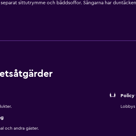
eparat sittutrymme och bäddsoffor. Sängarna har duntäcken o
rummet finns kylskåp och kaffe- och tebryggare. Badrummen har
 hotell i Aurora erbjuder sina gäster gratis wi-fi. Boendet till
ingår (restriktioner kan förekomma). Dessutom har rummen stry
ker dagligen. Detta hotell har bland annat en inomhuspool och
etsåtgärder
Policy 
ukter.
Lobbys 
ng
al och andra gäster.