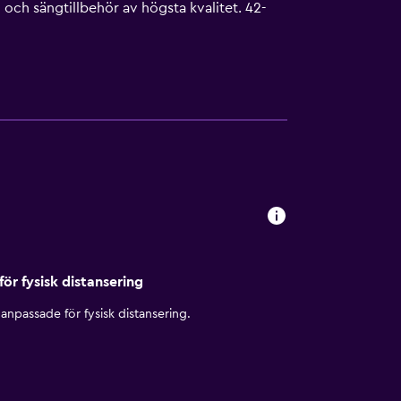
ch sängtillbehör av högsta kvalitet. 42-
 badkar/dusch, lyxtoalettartiklar, gratis
handahåller skrivbord och skrivbordsstolar,
kjärn/strykbräda och
 fitnesscenter.
för fysisk distansering
anpassade för fysisk distansering.