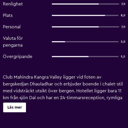
Renlighet
7,0
Plats
8,0
Personal
7,0
Valuta för
2,0
pengarna
Övergripande
5,5
Club Mahindra Kangra Valley ligger vid foten av
bergskedjan Dhauladhar och erbjuder boende i chalet-stil
med vidsträckt utsikt över bergen. Hotellet ligger bara 11
km från sjön Dal och har en 24-timmarsreception, rymliga
rum och 2 restauranger och barer. Club Mahindra ligger 5
Läs mer
km från Dharamshala City på Palampur Road och 15 km
från Masroor (Rock Temple). Populära St. Johanneskyrkan
ligger 45 km från boendet, och till Pathankots