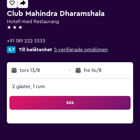
Club Mahindra Dharamshala
Hotell med Restaurang
3 stjärnor
+91 189 222 3333
Till belåtenhet
5 verifierade omdömen
5,7
tors 13/8
-
fre 14/8
2 gäster, 1 rum
Sök