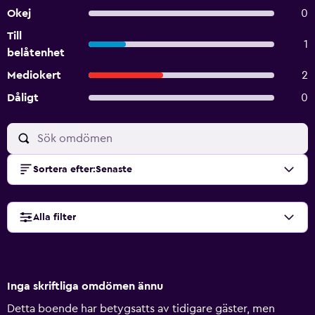
Okej
0
Till
1
belåtenhet
Mediokert
2
Dåligt
0
Sortera efter
:
Senaste
Alla filter
Inga skriftliga omdömen ännu
Detta boende har betygsatts av tidigare gäster, men