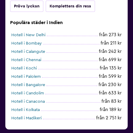
Pröva lyckan
Komplettera din resa
Populära städer i Indien
från 273 kr
Hotell i New Delhi
från 211 kr
Hotell i Bombay
från 242 kr
Hotell i Calangute
från 699 kr
Hotell i Chennai
från 135 kr
Hotell i Kochi
från 599 kr
Hotell i Palolem
från 230 kr
Hotell i Bangalore
från 633 kr
Hotell i Candolim
från 83 kr
Hotell i Canacona
från 189 kr
Hotell i Kolkata
från 2 751 kr
Hotell i Madikeri
från 353 kr
Hotell i Hyderabad