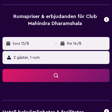
järnvägsstation är det 95 km. Det är 12 km till Dharamshala
Airport i Daggal. Rummen har balkong, trämöbler, satellit-
TV, skrivbord och eget badrum med dusch. Te- och
Rumspriser & erbjudanden för Club
kaffefaciliteter ingår också. De flesta rum har en
Mahindra Dharamshala
vardagsrumsdel. Club Mahindra Kangra Valley har en 24-
timmarsreception och en resedisk där du kan boka
utflykter och dagsutflykter. Restaurangen och loungen
tors 13/8
-
fre 14/8
Dhauladhar serverar indiska och internationella rätter,
medan The Breeze erbjuder alkoholhaltiga drycker.
Rumsservice erbjuds också.
2 gäster, 1 rum