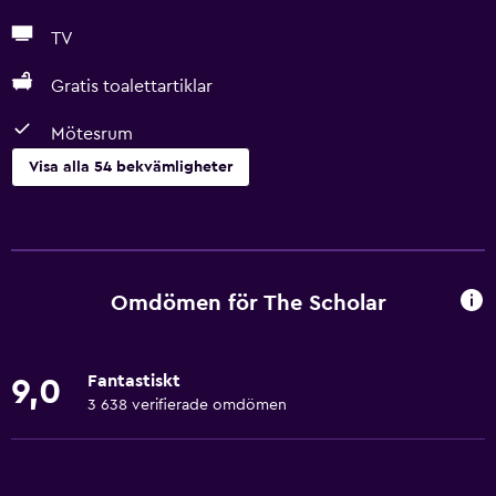
TV
Gratis toalettartiklar
Mötesrum
Visa alla 54 bekvämligheter
Grundläggande bekvämligheter
Gratis WiFi
Internet
Omdömen för The Scholar
Sängkläder
Handdukar
Fantastiskt
9,0
Gratis toalettartiklar
3 638 verifierade omdömen
Schampo
Brandvarnare