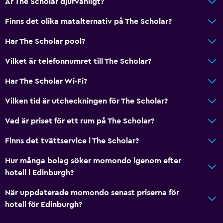
Är The Scholar djurvänligt?
Restaurang
Bar/lounge
Finns det olika matalternativ på The Scholar?
Kaffemaskin
Har The Scholar pool?
Vilket är telefonnumret till The Scholar?
Allmänt
Familjerum
Har The Scholar Wi-Fi?
Telefon
Vilken tid är utcheckningen för The Scholar?
Heltäckningsmatta
Vad är priset för ett rum på The Scholar?
Förvaring
Finns det tvättservice i The Scholar?
Hälsa och säkerhet
Hur många bolag söker momondo igenom efter
Daglig städning
hotell i Edinburgh?
Förstahjälpenlåda
När uppdaterade momondo senast priserna för
Säkerhetsvakt dygnet runt
hotell för Edinburgh?
Kassaskåp