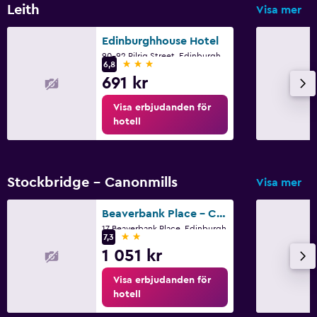
Leith
Visa mer
Edinburghhouse Hotel
90-92 Pilrig Street, Edinburgh
3 stjärnor
6,8
691 kr
Visa erbjudanden för
hotell
Stockbridge - Canonmills
Visa mer
Beaverbank Place - Campus Residence
17 Beaverbank Place, Edinburgh
2 stjärnor
7,3
1 051 kr
Visa erbjudanden för
hotell