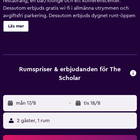
restaurang, en bar/lounge och ett konferenscenter.
Dessutom erbjuds gratis wi-fi i allmänna utrymmen och
avgiftsfri parkering. Dessutom erbjuds dygnet runt-öppen
reception och ett värdeförvaringsskåp i receptionen. The
Läs mer
Scholar erbjuder 72 rum med värdeförvaringsskåp
(laptopanpassade) och kaffe- och tebryggare. LCD-tv med
digitalkanaler. Badrummen har dusch, gratis toalettartiklar
och hårtorkar. Detta hotell i Edinburgh erbjuder gratis fast
internetuppkoppling och wi-fi. Skrivbord och telefon
finns. Städning erbjuds dagligen och kylskåp kan fås på
Rumspriser & erbjudanden för The
begäran. Fritidsaktiviteterna nedan finns antingen
Scholar
tillgängliga på plats eller i närheten. Avgifter kan
tillkomma.
mån 17/8
-
tis 18/8
2 gäster, 1 rum