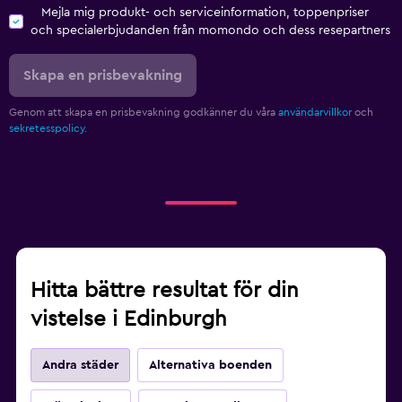
Mejla mig produkt- och serviceinformation, toppenpriser
och specialerbjudanden från momondo och dess resepartners
Skapa en prisbevakning
Genom att skapa en prisbevakning godkänner du våra
användarvillkor
och
sekretesspolicy.
Hitta bättre resultat för din
vistelse i Edinburgh
Andra städer
Alternativa boenden