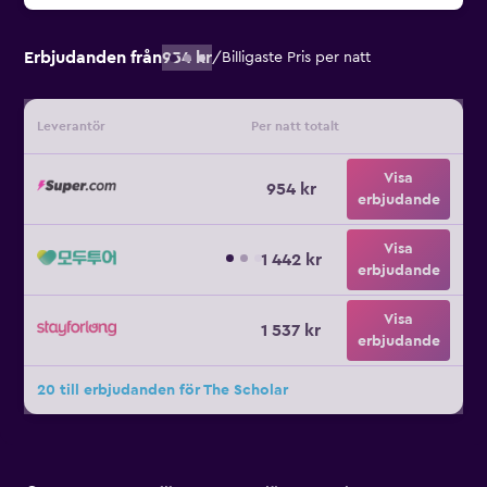
Erbjudanden från
954 kr
/
Billigaste Pris per natt
Leverantör
Per natt totalt
Visa
954 kr
erbjudande
Visa
1 442 kr
erbjudande
Visa
1 537 kr
erbjudande
20 till erbjudanden för The Scholar