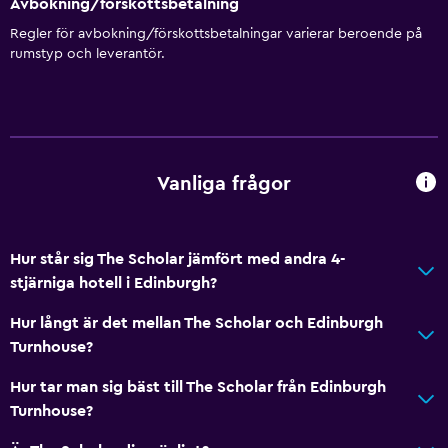
Avbokning/förskottsbetalning
Dusch
Regler för avbokning/förskottsbetalningar varierar beroende på
Hårfön
rumstyp och leverantör.
Toalett
Toalettpapper
Privat badrum
Vanliga frågor
Parkering och transport
EV-laddningsstation
Hur står sig The Scholar jämfört med andra 4-
Gatuparkering
stjärniga hotell i Edinburgh?
Gratis parkering
Hur långt är det mellan The Scholar och Edinburgh
Privat parkering
Turnhouse?
Hur tar man sig bäst till The Scholar från Edinburgh
Restauranger
Turnhouse?
Elektrisk vattenkokare