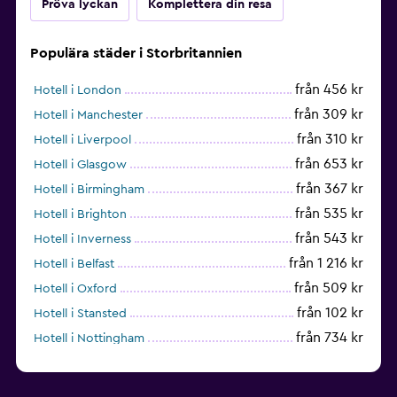
Pröva lyckan
Komplettera din resa
Populära städer i Storbritannien
från 456 kr
Hotell i London
från 309 kr
Hotell i Manchester
från 310 kr
Hotell i Liverpool
från 653 kr
Hotell i Glasgow
från 367 kr
Hotell i Birmingham
från 535 kr
Hotell i Brighton
från 543 kr
Hotell i Inverness
från 1 216 kr
Hotell i Belfast
från 509 kr
Hotell i Oxford
från 102 kr
Hotell i Stansted
från 734 kr
Hotell i Nottingham
från 448 kr
Hotell i Leeds