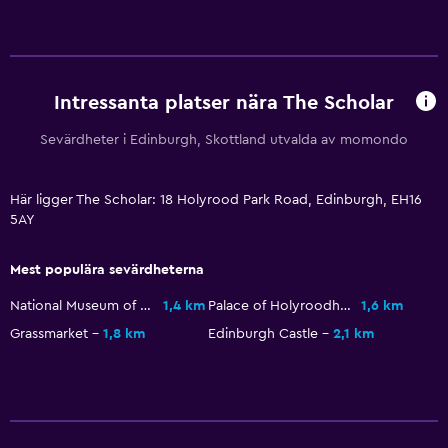
Tillgänglighet och lämplighet
Husdjur får medtagas vid förfrågan. Kostnader kan
tillkomma.
Intressanta platser nära The Scholar
Hiss
Sevärdheter i Edinburgh, Skottland utvalda av momondo
Rökning förbjuden
Här ligger The Scholar: 18 Holyrood Park Road, Edinburgh, EH16
5AY
Tvättstuga
Tvättstuga
Mest populära sevärdheterna
Tvätt-/kemtvättsservice
National Museum of Scotland
1,4 km
Palace of Holyroodhouse
1,6 km
Strykjärn och strykbräda
Grassmarket
1,8 km
Edinburgh Castle
2,1 km
Media och underhållning
Flat-screen TV
TV