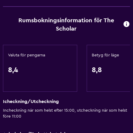
Värme
Kroppstvål
Rumsbokningsinformation för The
Papperskorgar
Scholar
Balsam
Tjänster och bekvämligheter
Valuta för pengarna
Betyg för läge
Bankomat på plats
Väckningsservice
8,4
8,8
Kassaskåp
Mötesrum
Rumservice
Icheckning/Utcheckning
Nyckelkortsåtkomst
Incheckning när som helst efter 15:00, utcheckning när som helst
Reception dygnet runt
före 11:00
Badrum