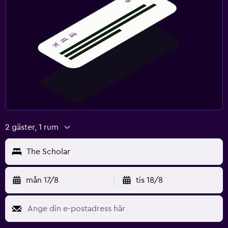
2 gäster, 1 rum
The Scholar
mån 17/8
tis 18/8