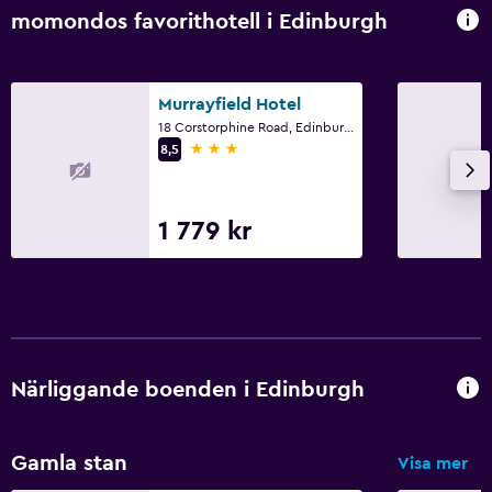
momondos favorithotell i Edinburgh
Arbetsyta
Kassaskåp för laptop
Murrayfield Hotel
Skrivbord
18 Corstorphine Road, Edinburgh
3 stjärnor
8,5
Saker att göra
Cykeluthyrning
1 779 kr
Golf
Utomhus
Trädgård
Närliggande boenden i Edinburgh
Sovrum
Bäddsoffa
Gamla stan
Visa mer