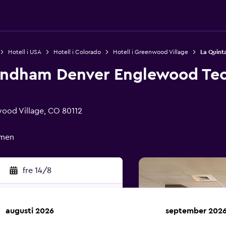
Hotell i USA
Hotell i Colorado
Hotell i Greenwood Village
La Quin
yndham Denver Englewood Tec
ood Village, CO 80112
ömen
fre 14/8
augusti 2026
september 202