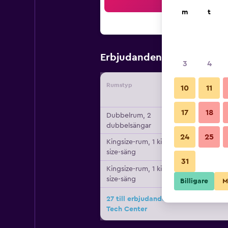
Sö
m
t
390 kr
Erbjudanden från
/
Bi
3
4
Rumstyp
Leverant
10
11
17
18
Dubbelrum, 2
dubbelsängar
24
25
Kingsize-rum, 1 king
size-säng
31
Kingsize-rum, 1 king
size-säng
Billigare
M
27 till erbjudanden för La Quinta
Tech Center