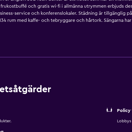
frukostbuffé och gratis wi-fi i allmänna utrymmen erbjuds dess
iness-service och konferenslokaler. Städning är tillgänglig
4 rum med kaffe- och tebryggare och hårtork. Sängarna har s
. På rummet finns kylskåp och mikrovågsugn. Gäster har tillgån
lsamtal ingår (restriktioner kan förekomma). Dessutom har rum
egäran. Detta hotell har bland annat en inomhuspool och fitness
 i närheten. Avgifter kan tillkomma.
etsåtgärder
Policy 
ukter.
Lobbys 
ng