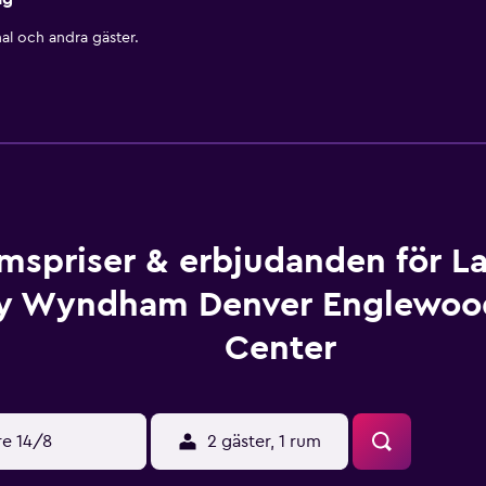
al och andra gäster.
mspriser & erbjudanden för L
y Wyndham Denver Englewoo
Center
re 14/8
2 gäster, 1 rum