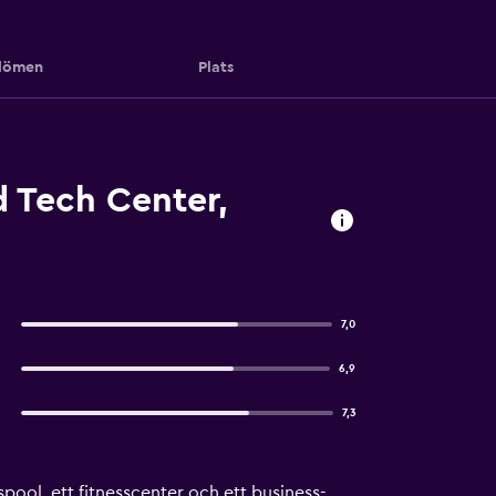
ömen
Plats
 Tech Center,
7,0
6,9
7,3
ol, ett fitnesscenter och ett business-