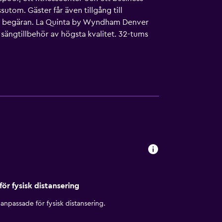
utom. Gäster får även tillgång till
 på begäran. La Quinta by Wyndham Denver
ängtillbehör av högsta kvalitet. 32-tums
g till gratis wi-fi. Boendet tillhandahåller
men strykjärn/strykbräda och gratis
center. Fritidsaktiviteterna nedan finns
för fysisk distansering
anpassade för fysisk distansering.