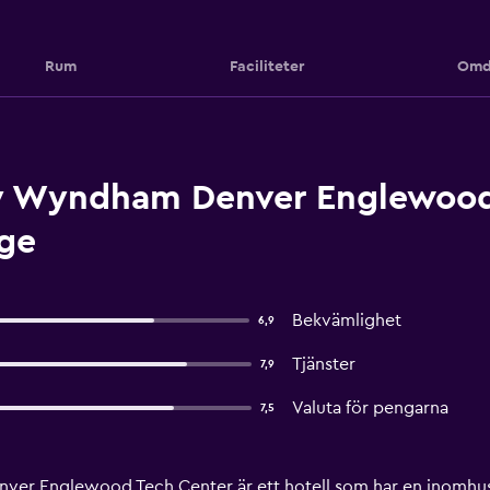
Rum
Faciliteter
Omd
y Wyndham Denver Englewood
ge
Bekvämlighet
6,9
Tjänster
7,9
Valuta för pengarna
7,5
er Englewood Tech Center är ett hotell som har en inomhuspo