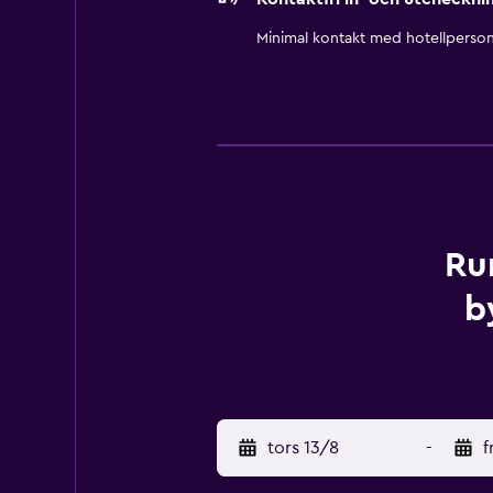
Minimal kontakt med hotellperson
Ru
b
tors 13/8
-
f