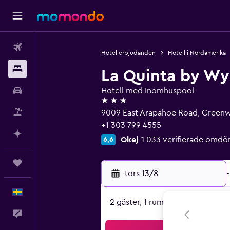
Flyg
Hotellerbjudanden
Hotell i Nordamerika
Boende
La Quinta by W
Hyrbil
Hotell med Inomhuspool
3 stjärnor
Paketresor
9009 East Arapahoe Road, Greenw
+1 303 799 4555
Planera med AI
Okej
1 033 verifierade omd
6,6
Trips
tors 13/8
-
Svenska
2 gäster, 1 rum
Feedback