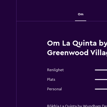
Om
Om La Quinta b
Greenwood Villa
Renlighet
Plats
Personal
Rökfria La Quinta by Wyndham Denv