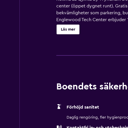
center (öppet dygnet runt). Gratis 
bekvämligheter som parkering, bus
Englewood Tech Center erbjuder 13
platt-tv med satellitpremiumkanaler
Läs mer
skrivbord och telefon; gratis loka
toalettartiklar. Städning sker på b
antingen tillgängliga på plats eller
Boendets säkerh
Förhöjd sanitet
Daglig rengöring, fler hygienprod
Kontaktfri in- och utcheckni