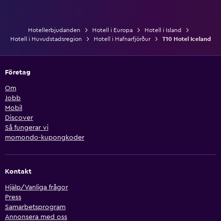
Hotellerbjudanden
Hotell i Europa
Hotell i Island
Hotell i Huvudstadsregion
Hotell i Hafnarfjörður
T10 Hotel Iceland
Företag
Om
Jobb
Mobil
Discover
Så fungerar vi
momondo-kupongkoder
Kontakt
Hjälp/Vanliga frågor
Press
Samarbetsprogram
Annonsera med oss