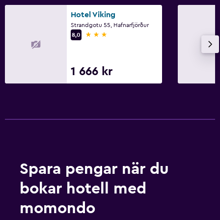
Hotel Viking
Strandgotu 55, Hafnarfjörður
3 stjärnor
8,0
1 666 kr
Spara pengar när du
bokar hotell med
momondo