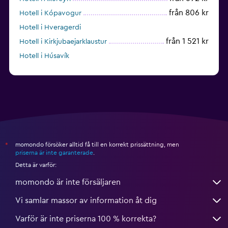
från 806 kr
Hotell i Kópavogur
Hotell i Hveragerdi
från 1 521 kr
Hotell i Kirkjubaejarklaustur
Hotell i Húsavík
Hotell i Grindavik
momondo försöker alltid få till en korrekt prissättning, men
*
priserna är inte garanterade
.
Detta är varför:
momondo är inte försäljaren
Vi samlar massor av information åt dig
Varför är inte priserna 100 % korrekta?