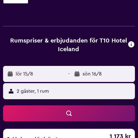
bekvämligheter som krävs för att garantera en härlig
vistelse. Det finns många populära restauranger och kaféer
i området kring detta hotellet. Erbjuder även ett utmärkt
läge för att utforska Gardabaer och Reykjavik.
Rumspriser & erbjudanden för T10 Hotel
Iceland
lör 15/8
-
sön 16/8
2 gäster, 1 rum
1 173 kr