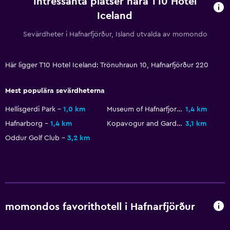
Intressanta platser nära T10 Hotel
Iceland
Sevärdheter i Hafnarfjörður, Island utvalda av momondo
Här ligger T10 Hotel Iceland: Trönuhraun 10, Hafnarfjörður 220
Mest populära sevärdheterna
Hellisgerdi Park
1,0 km
Museum of Hafnarfjordur
1,4 km
Hafnarborg
1,4 km
Kopavogur and Gardabaer Golf Club
3,1 km
Oddur Golf Club
3,2 km
momondos favorithotell i Hafnarfjörður