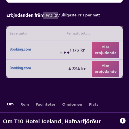
Erbjudanden från
1 173 kr
/
Billigaste Pris per natt
Leverantör
Per natt totalt
Visa
1 173 kr
erbjudande
Visa
4 324 kr
erbjudande
Om
Rum
Faciliteter
Omdömen
Plats
Om T10 Hotel Iceland, Hafnarfjörður