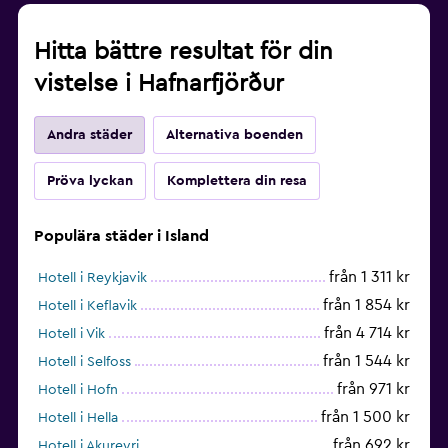
Hitta bättre resultat för din
vistelse i Hafnarfjörður
Andra städer
Alternativa boenden
Pröva lyckan
Komplettera din resa
Populära städer i Island
från 1 311 kr
Hotell i Reykjavik
från 1 854 kr
Hotell i Keflavik
från 4 714 kr
Hotell i Vik
från 1 544 kr
Hotell i Selfoss
från 971 kr
Hotell i Hofn
från 1 500 kr
Hotell i Hella
från 692 kr
Hotell i Akureyri