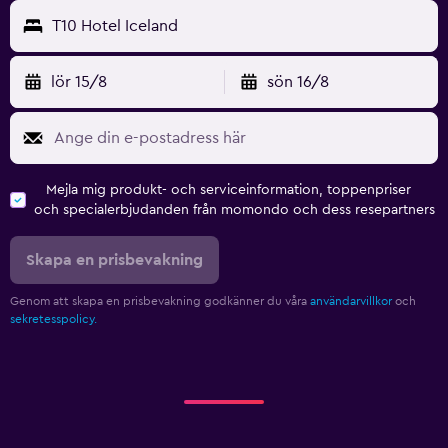
T10 Hotel Iceland
lör 15/8
sön 16/8
Mejla mig produkt- och serviceinformation, toppenpriser
och specialerbjudanden från momondo och dess resepartners
Skapa en prisbevakning
Genom att skapa en prisbevakning godkänner du våra
användarvillkor
och
sekretesspolicy.