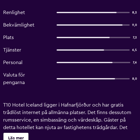
Renlighet
8,2
Bekvämlighet
9,0
Plats
7,2
Tjänster
6,5
Personal
7,6
Valuta för
8,0
pengarna
T10 Hotel Iceland ligger i Hafnarfjörður och har gratis
trådlöst internet på allmänna platser. Det finns dessutom
rumsservice, en simbassäng och värdeskåp. Gäster på
detta hotellet kan njuta av fastighetens trädgårdar. Det
finns 26 bekväma rum på T10 Hotel Iceland som alla har de
Läs mer