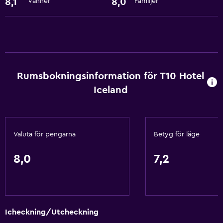
8,1
8,0
Vänner
Familjer
Rumsbokningsinformation för T10 Hotel
Iceland
Valuta för pengarna
Betyg för läge
8,0
7,2
Icheckning/Utcheckning