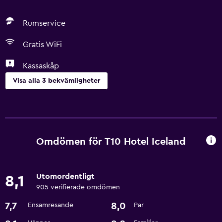
Rumservice
Gratis WiFi
Kassaskåp
Visa alla 3 bekvämligheter
Hälsa och säkerhet
Kassaskåp
Omdömen för T10 Hotel Iceland
Tjänster och bekvämligheter
Rumservice
Utomordentligt
8,1
905 verifierade omdömen
Grundläggande bekvämligheter
7,7
8,0
Ensamresande
Par
Gratis WiFi