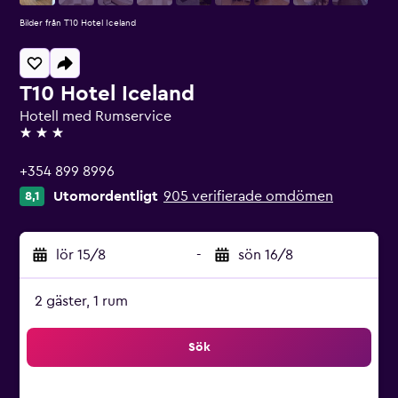
Bilder från T10 Hotel Iceland
T10 Hotel Iceland
Hotell med Rumservice
3 stjärnor
+354 899 8996
Utomordentligt
905 verifierade omdömen
8,1
lör 15/8
-
sön 16/8
2 gäster, 1 rum
Sök