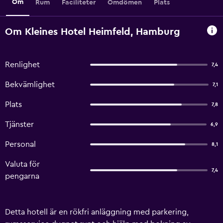
Om
Rum
Faciliteter
Omdömen
Plats
Om Kleines Hotel Heimfeld, Hamburg
Renlighet
7,4
Bekvämlighet
7,1
Plats
7,8
Tjänster
6,9
Personal
8,1
Valuta för
7,4
pengarna
Detta hotell är en rökfri anläggning med parkering,