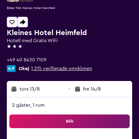
Bilder från Kleines Hotel Heimfeld
Kleines Hotel Heimfeld
Hotell med Gratis WiFi
3 stjärnor
+49 40 8430 7109
Okej
1 215 verifierade omdömen
6,9
tors 13/8
-
fre 14/8
2 gäster, 1 rum
Sök