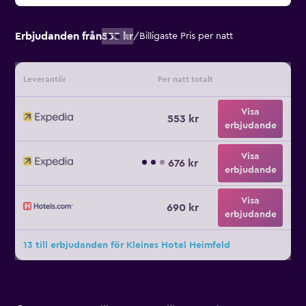
Erbjudanden från
553 kr
/
Billigaste Pris per natt
Leverantör
Per natt totalt
Visa
553 kr
erbjudande
Visa
676 kr
erbjudande
Visa
690 kr
erbjudande
13 till erbjudanden för Kleines Hotel Heimfeld