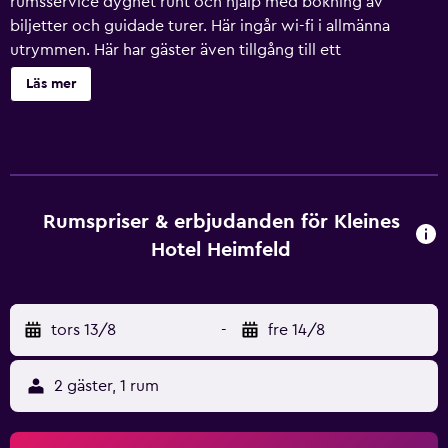
rumsservice dygnet runt och hjälp med bokning av
biljetter och guidade turer. Här ingår wi-fi i allmänna
utrymmen. Här har gäster även tillgång till ett
värdeförvaringsskåp i receptionen, flerspråkig personal
Läs mer
och en bankettsal. Kleines Hotel Heimfeld erbjuder 40 rum
med värdeförvaringsskåp och gratis flaskvatten. 40-tums
platt-tv med kabelkanaler. Badrummen har dusch, gratis
toalettartiklar och hårtorkar. Gäster har tillgång till gratis
wi-fi. Dessutom har rummen fläkt och
mörkläggningsgardiner. Allergitestade sängkläder och
Rumspriser & erbjudanden för Kleines
strykjärn/strykbräda kan fås på begäran. Städning sker
Hotel Heimfeld
dagligen.
tors 13/8
-
fre 14/8
2 gäster, 1 rum