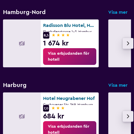
Hamburg-Nord
Visa mer
Radisson Blu Hotel, Hamburg Airport
Flughafenstrasse 1-3, Hamburg, Hamburg
4 stjärnor
8,5
1 674 kr
Visa erbjudanden för
hotell
Harburg
Visa mer
Hotel Neugrabener Hof
Cuxhavener Str. 369, Hamburg, Hamburg
3 stjärnor
7,0
684 kr
Visa erbjudanden för
hotell