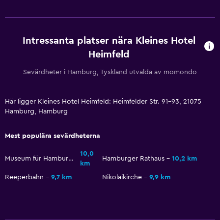
Hälsa och säkerhet
Daglig städning
Intressanta platser nära Kleines Hotel
Förstahjälpenlåda
Heimfeld
Tjänster och bekvämligheter
Sevärdheter i Hamburg, Tyskland utvalda av momondo
Mötesrum
Reception dygnet runt
Här ligger Kleines Hotel Heimfeld: Heimfelder Str. 91-93, 21075
Hamburg, Hamburg
Restauranger
Mest populära sevärdheterna
Försäljningsautomat (snacks)
10,0
Museum für Hamburgische Geschichte
Hamburger Rathaus
10,2 km
km
Familjevänligt
Reeperbahn
9,7 km
Nikolaikirche
9,9 km
Barnsängar tillgängliga