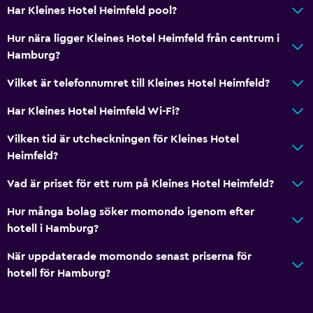
Har Kleines Hotel Heimfeld pool?
Förvaring
Hur nära ligger Kleines Hotel Heimfeld från centrum i
Media och underhållning
Hamburg?
Kabel- eller satellit-TV
Vilket är telefonnumret till Kleines Hotel Heimfeld?
Flat-screen TV
Har Kleines Hotel Heimfeld Wi-Fi?
TV
Vilken tid är utcheckningen för Kleines Hotel
Heimfeld?
Parkering och transport
Gratis parkering
Vad är priset för ett rum på Kleines Hotel Heimfeld?
Privat parkering
Hur många bolag söker momondo igenom efter
hotell i Hamburg?
Arbetsyta
När uppdaterade momondo senast priserna för
Fax/kopieringsmöjligheter
hotell för Hamburg?
Skrivbord