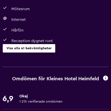
Mötesrum
Internet
Hårfön
Reception dygnet runt
Visa alla 41 bekvämligheter
Grundläggande bekvämligheter
Gratis WiFi
Internet
Omdömen för Kleines Hotel Heimfeld
Fläkt
Brandsläckare
Okej
6,9
Gratis toalettartiklar
1 215 verifierade omdömen
Brandvarnare