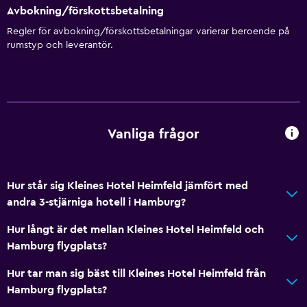
Toalett
Avbokning/förskottsbetalning
Toalettpapper
Regler för avbokning/förskottsbetalningar varierar beroende på
Dusch
rumstyp och leverantör.
Privat badrum
Sovrum
Kudde med fjäderstoppning
Vanliga frågor
Fällbar säng
Uttag nära sängen
Hur står sig Kleines Hotel Heimfeld jämfört med
Garderob eller klädkammare
andra 3-stjärniga hotell i Hamburg?
Hur långt är det mellan Kleines Hotel Heimfeld och
Allmänt
Hamburg flygplats?
Familjerum
Hur tar man sig bäst till Kleines Hotel Heimfeld från
Heltäckningsmatta
Hamburg flygplats?
Vardagsrum