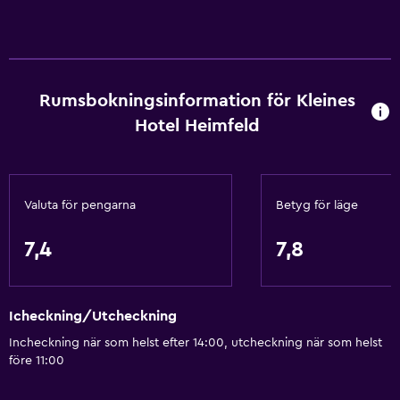
Värme
Papperskorgar
Tillgänglighet och lämplighet
Rumsbokningsinformation för Kleines
Allergivänliga rum
Hotel Heimfeld
Rökfria rum tillgängliga
Hiss
Valuta för pengarna
Betyg för läge
Fjäderfri kudde
Allergivänligt
7,4
7,8
Tillgänglig parkering
Rökningsområden
Icheckning/Utcheckning
Badrum
Incheckning när som helst efter 14:00, utcheckning när som helst
före 11:00
Hårfön