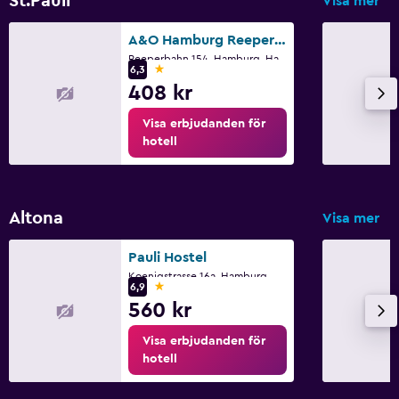
St.Pauli
Visa mer
A&O Hamburg Reeperbahn
Reeperbahn 154, Hamburg, Hamburg
1 stjärna
6,3
408 kr
Visa erbjudanden för
hotell
Altona
Visa mer
Pauli Hostel
Koenigstrasse 16a, Hamburg, Hamburg
1 stjärna
6,9
560 kr
Visa erbjudanden för
hotell