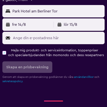
Park Hotel am Berliner Tor
fre 14/8
lör 15/8
Mejla mig produkt- och serviceinformation, toppenpriser
och specialerbjudanden från momondo och dess resepartners
Skapa en prisbevakning
Genom att skapa en prisbevakning godkänner du våra
användarvillkor
och
sekretesspolicy.