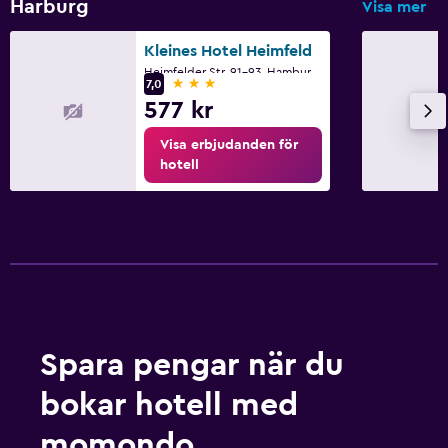
Harburg
Visa mer
Kleines Hotel Heimfeld
Heimfelder Str. 91-93, Hamburg, Hamburg
3 stjärnor
7,0
577 kr
Visa erbjudanden för
hotell
Spara pengar när du
bokar hotell med
momondo