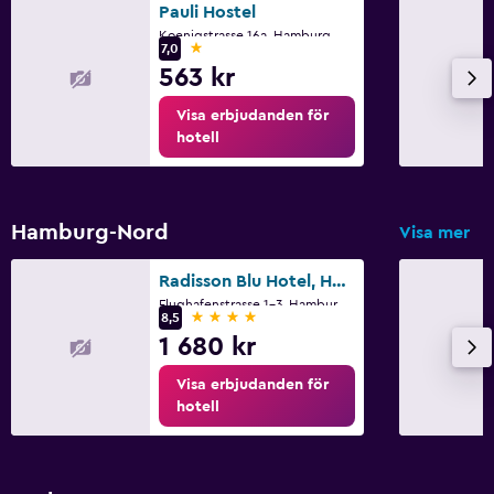
Pauli Hostel
Koenigstrasse 16a, Hamburg, Hamburg
1 stjärna
7,0
563 kr
Visa erbjudanden för
hotell
Hamburg-Nord
Visa mer
Radisson Blu Hotel, Hamburg Airport
Flughafenstrasse 1-3, Hamburg, Hamburg
4 stjärnor
8,5
1 680 kr
Visa erbjudanden för
hotell