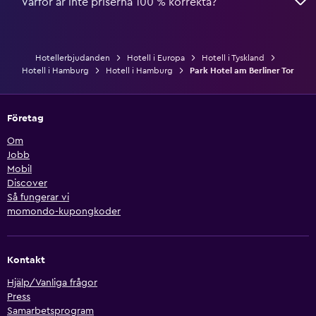
Varför är inte priserna 100 % korrekta?
Hotellerbjudanden
Hotell i Europa
Hotell i Tyskland
Hotell i Hamburg
Hotell i Hamburg
Park Hotel am Berliner Tor
Företag
Om
Jobb
Mobil
Discover
Så fungerar vi
momondo-kupongkoder
Kontakt
Hjälp/Vanliga frågor
Press
Samarbetsprogram