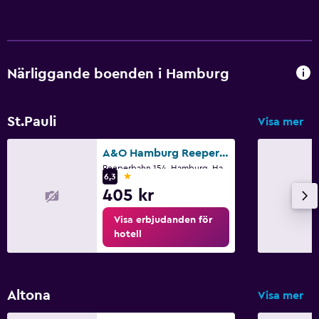
Närliggande boenden i Hamburg
St.Pauli
Visa mer
A&O Hamburg Reeperbahn
Reeperbahn 154, Hamburg, Hamburg
1 stjärna
6,3
405 kr
Visa erbjudanden för
hotell
Altona
Visa mer