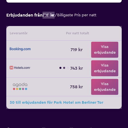
Erbjudanden från
719 kr
/
Billigaste Pris per natt
Leverantör
Per natt totalt
Visa
719 kr
erbjudande
Visa
743 kr
erbjudande
Visa
758 kr
erbjudande
30 till erbjudanden för Park Hotel am Berliner Tor