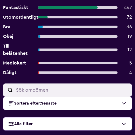
Fantastiskt
447
Utomordentligt
72
Bra
36
Okej
19
Till
12
belåtenhet
Mediokert
5
Dåligt
4
Sortera efter
:
Senaste
Alla filter