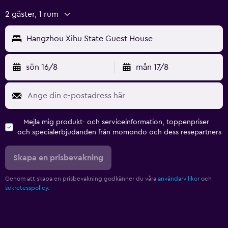
2 gäster, 1 rum
Hangzhou Xihu State Guest House
sön 16/8
mån 17/8
Mejla mig produkt- och serviceinformation, toppenpriser
och specialerbjudanden från momondo och dess resepartners
Skapa en prisbevakning
Genom att skapa en prisbevakning godkänner du våra
användarvillkor
och
sekretesspolicy.