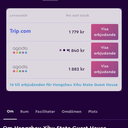
Leverantör
Per natt totalt
Visa
1 779 kr
erbjudande
Visa
1 840 kr
erbjudande
Visa
1 882 kr
erbjudande
16 till erbjudanden för Hangzhou Xihu State Guest House
Om
Rum
Faciliteter
Omdömen
Plats