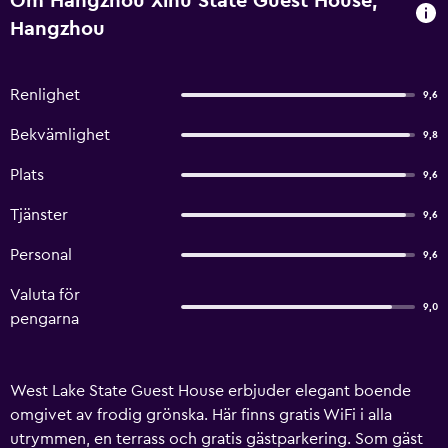
Om Hangzhou Xihu State Guest House,
Hangzhou
Renlighet
9,6
Bekvämlighet
9,8
Plats
9,6
Tjänster
9,6
Personal
9,6
Valuta för
9,0
pengarna
West Lake State Guest House erbjuder elegant boende
omgivet av frodig grönska. Här finns gratis WiFi i alla
utrymmen, en terrass och gratis gästparkering. Som gäst