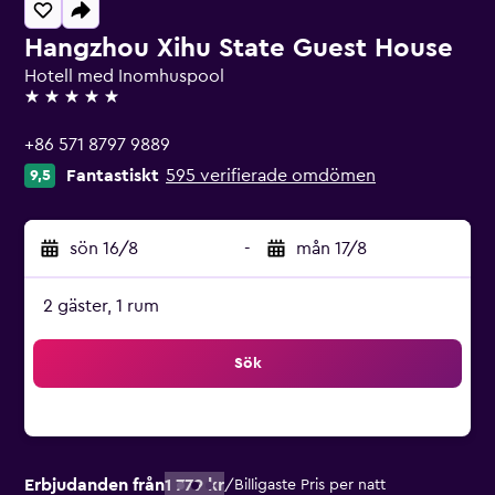
Hangzhou Xihu State Guest House
Hotell med Inomhuspool
5 stjärnor
+86 571 8797 9889
Fantastiskt
595 verifierade omdömen
9,5
sön 16/8
-
mån 17/8
2 gäster, 1 rum
Sök
Erbjudanden från
1 779 kr
/
Billigaste Pris per natt