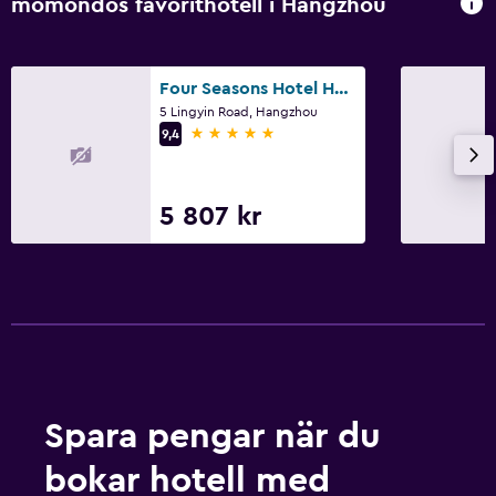
momondos favorithotell i Hangzhou
Four Seasons Hotel Hangzhou at West Lake
5 Lingyin Road, Hangzhou
5 stjärnor
9,4
5 807 kr
Spara pengar när du
bokar hotell med