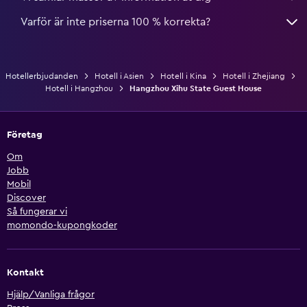
Varför är inte priserna 100 % korrekta?
Hotellerbjudanden
Hotell i Asien
Hotell i Kina
Hotell i Zhejiang
Hotell i Hangzhou
Hangzhou Xihu State Guest House
Företag
Om
Jobb
Mobil
Discover
Så fungerar vi
momondo-kupongkoder
Kontakt
Hjälp/Vanliga frågor