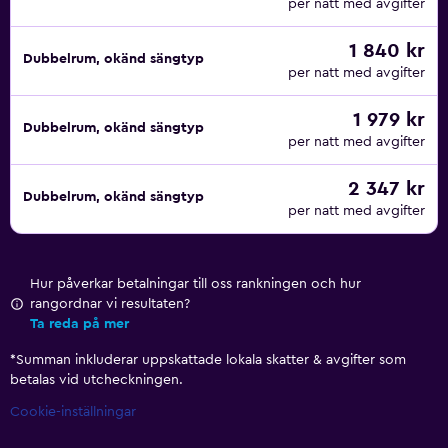
per natt med avgifter
1 840 kr
Dubbelrum, okänd sängtyp
per natt med avgifter
1 979 kr
Dubbelrum, okänd sängtyp
per natt med avgifter
2 347 kr
Dubbelrum, okänd sängtyp
per natt med avgifter
Hur påverkar betalningar till oss rankningen och hur
rangordnar vi resultaten?
Ta reda på mer
*
Summan inkluderar uppskattade lokala skatter & avgifter som
betalas vid utcheckningen.
Cookie-inställningar