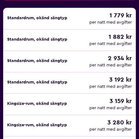
komfort hittar du även badrockar, tofflor, hårtork och
gratis toalettartiklar i badrummet. Det finns en 24-
1 779 kr
Standardrum, okänd sängtyp
timmarsreception som erbjuder tjänster som bland annat
per natt med avgifter
biluthyrning, biljettbokning, concierge och
1 882 kr
bagageförvaring. Som gäst kan du ta promenader i
Standardrum, okänd sängtyp
per natt med avgifter
trädgården eller koppla av på solterrassen. Du måste
också passa på att vandra i de lokala omgivningarna. West
2 934 kr
Lake State Guest House har eleganta, välutrustade
Standardrum, okänd sängtyp
per natt med avgifter
möteslokaler samt tehus där du kan prova de speciella
lokala tesmakerna.
3 192 kr
Standardrum, okänd sängtyp
per natt med avgifter
3 159 kr
Kingsize-rum, okänd sängtyp
per natt med avgifter
3 280 kr
Kingsize-rum, okänd sängtyp
per natt med avgifter