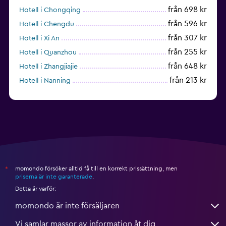
från 698 kr
Hotell i Chongqing
från 596 kr
Hotell i Chengdu
från 307 kr
Hotell i Xi An
från 255 kr
Hotell i Quanzhou
från 648 kr
Hotell i Zhangjiajie
från 213 kr
Hotell i Nanning
Hotell i Guilin
momondo försöker alltid få till en korrekt prissättning, men
*
priserna är inte garanterade
.
Detta är varför:
momondo är inte försäljaren
Vi samlar massor av information åt dig