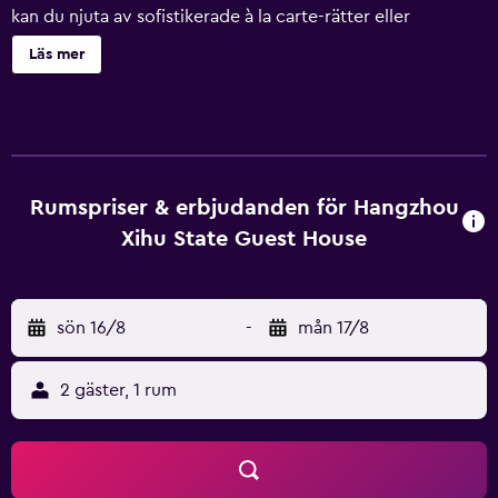
kan du njuta av sofistikerade à la carte-rätter eller
varierade buffémåltider på hotellets restaurang.West Lake
Läs mer
State Guest House var det officiellt utvalda hotell, där de
kinesiska statsledarna träffades för
representationsmiddagar med utländska statschefer under
G20-toppmötet 2016. Ordförande Mao bodde på hotellet
hela 27 gånger, vilket ger denna plats en specifik historisk
betydelse. West Lake State Guest House har ett bekvämt
Rumspriser & erbjudanden för Hangzhou
läge i stadsdelen Xihu, bara 10 minuters promenad från
Xihu State Guest House
den välkända West Lake och 20 minuters bilresa från
Wushan Square. Hangzhou Xiaoshan International Airport
kan nås på 40 minuter med bil. Till Suzhous järnvägsstation
sön 16/8
-
mån 17/8
tar det cirka 25 minuter med bil. Hangzhous kända
turistattraktioner ligger knappt 30 minuters bilresa från
hotellet. Alla rum är elegant och mysigt inredda. Det finns
2 gäster, 1 rum
luftkonditionering och platt-tv med både kabel och
satellitkanaler. Rummen har en fantastisk utsikt.Här finns
också rum med vattenkokare och värdeskåp. Varje rum har
ett eget badrum med bubbelbadkar och dusch. För din