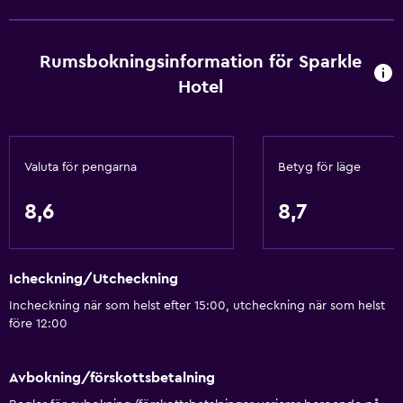
Schampo
Brandvarnare
Rumsbokningsinformation för Sparkle
Värme
Hotel
Kroppstvål
Luftkonditionering
Papperskorgar
Valuta för pengarna
Betyg för läge
Allmänt
8,6
8,7
Familjerum
Vardagsrum
Icheckning/Utcheckning
Trägolv eller parkettgolv
Incheckning när som helst efter 15:00, utcheckning när som helst
Tofflor
före 12:00
Sammanlänkade rum tillgängliga
Bäddsoffa
Avbokning/förskottsbetalning
Ljudisolerade rum