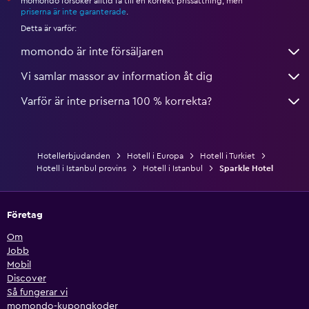
momondo försöker alltid få till en korrekt prissättning, men
*
priserna är inte garanterade
.
Detta är varför:
momondo är inte försäljaren
Vi samlar massor av information åt dig
Varför är inte priserna 100 % korrekta?
Hotellerbjudanden
Hotell i Europa
Hotell i Turkiet
Hotell i Istanbul provins
Hotell i Istanbul
Sparkle Hotel
Företag
Om
Jobb
Mobil
Discover
Så fungerar vi
momondo-kupongkoder