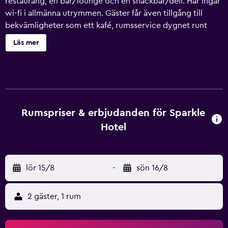
restaurang, en bar/lounge och en snackbar/deli. Här ingår
wi-fi i allmänna utrymmen. Gäster får även tillgång till
bekvämligheter som ett kafé, rumsservice dygnet runt
och conciergetjänster. Sparkle Hotel erbjuder 24 rum med
Läs mer
minibar och värdeförvaringsskåp (laptopanpassade).
Rummen är möblerade individuellt. Sängarna har
egyptiska bomullslakan, duntäcken och sängtillbehör av
högsta kvalitet. Kuddmeny finns tillgänglig. Platt-tv med
kabelkanaler. Badrummen har dusch och hårtorkar. Detta
hotell i Istanbul erbjuder sina gäster gratis wi-fi. Skrivbord
Rumspriser & erbjudanden för Sparkle
och telefon finns. Städning sker dagligen.
Hotel
lör 15/8
-
sön 16/8
2 gäster, 1 rum