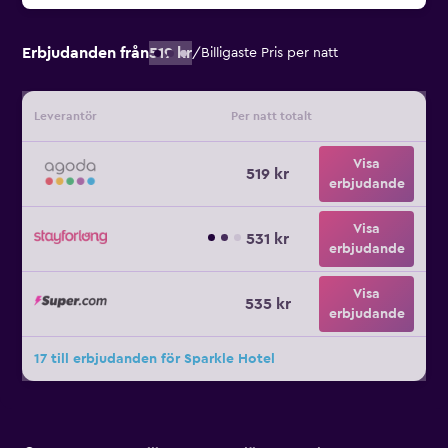
Erbjudanden från
519 kr
/
Billigaste Pris per natt
Leverantör
Per natt totalt
Visa
519 kr
erbjudande
Visa
531 kr
erbjudande
Visa
535 kr
erbjudande
17 till erbjudanden för Sparkle Hotel