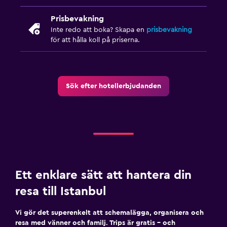
Övre våningar nås med hiss
Prisbevakning
Inte redo att boka? Skapa en
prisbevakning
Utomhus
för att hålla koll på priserna.
Terrass/uteplats
Balkong
Sök efter hotellerbjudanden
Utomhusmöbler
Arbetsyta
Fax/kopieringsmöjligheter
Kassaskåp för laptop
Skrivbord
Ett enklare sätt att hantera din
resa till Istanbul
Tvättstuga
Strykservice
Vi gör det superenkelt att schemalägga, organisera och
resa med vänner och familj. Trips är gratis – och
Tvätt-/kemtvättsservice