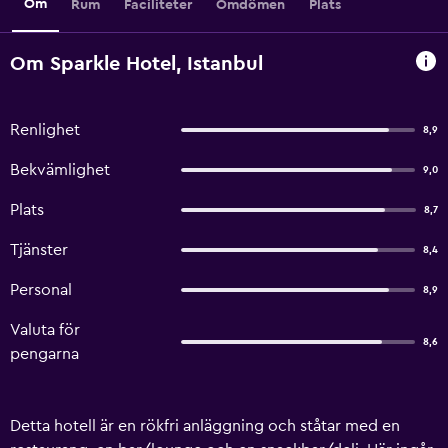
Om
Rum
Faciliteter
Omdömen
Plats
Om Sparkle Hotel, Istanbul
Renlighet
8,9
Bekvämlighet
9,0
Plats
8,7
Tjänster
8,4
Personal
8,9
Valuta för
8,6
pengarna
Detta hotell är en rökfri anläggning och ståtar med en