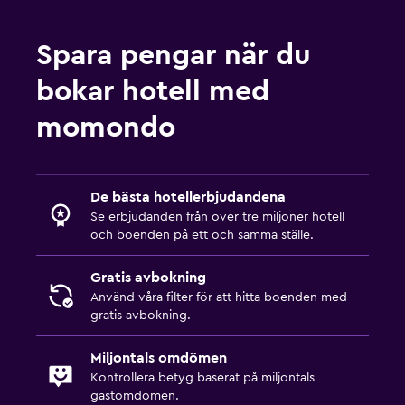
Förstahjälpenlåda
Övervakningskameror i gemensamma utrymmen
Spara pengar när du
Övervakningskameror utanför boendet
bokar hotell med
Säkerhetsvakt dygnet runt
momondo
Media och underhållning
Flat-screen TV
De bästa hotellerbjudandena
Delat lounge/TV-område
Se erbjudanden från över tre miljoner hotell
Kabel- eller satellit-TV
och boenden på ett och samma ställe.
TV
Gratis avbokning
Använd våra filter för att hitta boenden med
Tillgänglighet och lämplighet
gratis avbokning.
Hiss
Miljontals omdömen
Nås via hiss
Kontrollera betyg baserat på miljontals
Rökning förbjuden
gästomdömen.