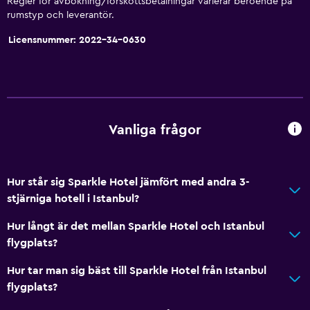
Regler för avbokning/förskottsbetalningar varierar beroende på
rumstyp och leverantör.
Ljudisolering
Licensnummer: 2022-34-0630
Telefon
Stadsutsikt
Förvaring
Kök
Vanliga frågor
Elektrisk vattenkokare
Köksutrustning
Hur står sig Sparkle Hotel jämfört med andra 3-
Spishäll
stjärniga hotell i Istanbul?
Vattenkokare
Hur långt är det mellan Sparkle Hotel och Istanbul
Kylskåp
flygplats?
Kaffemaskin
Hur tar man sig bäst till Sparkle Hotel från Istanbul
Matplats
flygplats?
Kokvrå