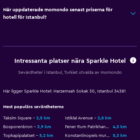
Toalett
När uppdaterade momondo senast priserna för
Toalettpapper
hotell för Istanbul?
Morgonrock
Privat badrum
Restauranger
Minibar
Intressanta platser nära Sparkle Hotel
Kafeteria
Sevärdheter i Istanbul, Turkiet utvalda av momondo
Restaurang
Bar/lounge
Här ligger Sparkle Hotel: Harzemsah Sokak 30, Istanbul 34381
Frukost på rummet
Mest populära sevärdheterna
Matbord
Taksim Square
2,5 km
Istiklal Avenue
2,8 km
Parkering och transport
Bosporenbron
3,9 km
Fener Rum Patrikhanesi
4,3 km
Topkapipalatset
5,2 km
Konstantinopels murar
5,3 km
Parkering