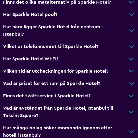
Finns det olika matalternativ på Sparkle Hotel?
Tjänster och bekvämligheter
Har Sparkle Hotel pool?
Väckningsservice
Hur nära ligger Sparkle Hotel från centrum i
Concierge-service
Istanbul?
Kassaskåp
Vilket är telefonnumret till Sparkle Hotel?
Rumservice
Har Sparkle Hotel Wi-Fi?
Nyckelkortsåtkomst
Vilken tid är utcheckningen för Sparkle Hotel?
Expressutcheckning
Privat incheckning/utcheckning
Vad är priset för ett rum på Sparkle Hotel?
Reception dygnet runt
Finns det tvättservice i Sparkle Hotel?
Vad är avståndet från Sparkle Hotel, Istanbul till
Badrum
Taksim Square?
Dusch
Hur många bolag söker momondo igenom efter
Hårfön
hotell i Istanbul?