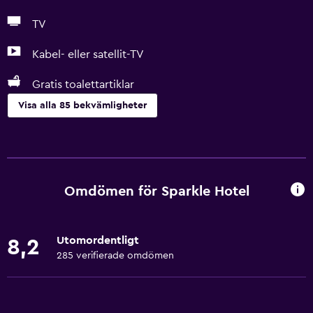
TV
Kabel- eller satellit-TV
Gratis toalettartiklar
Visa alla 85 bekvämligheter
Grundläggande bekvämligheter
Gratis WiFi
Wifi tillgängligt i alla områden
Omdömen för Sparkle Hotel
Internet
Sängkläder
Utomordentligt
8,2
Handdukar
285 verifierade omdömen
Brandsläckare
Gratis toalettartiklar