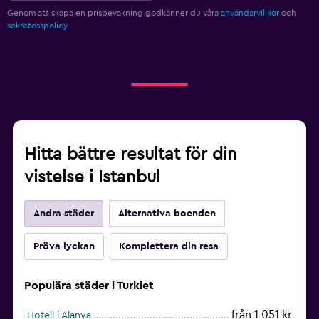
Genom att skapa en prisbevakning godkänner du våra
användarvillkor
och
sekretesspolicy.
Hitta bättre resultat för din
vistelse i Istanbul
Andra städer
Alternativa boenden
Pröva lyckan
Komplettera din resa
Populära städer i Turkiet
från 1 051 kr
Hotell i Alanya