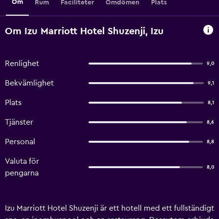
Om
Rum
Faciliteter
Omdömen
Plats
Om Izu Marriott Hotel Shuzenji, Izu
Renlighet
9,0
Bekvämlighet
9,1
Plats
8,1
Tjänster
8,6
Personal
8,8
Valuta för
8,0
pengarna
Izu Marriott Hotel Shuzenji är ett hotell med ett fullständigt