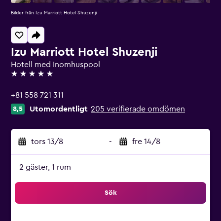
Bilder från Izu Marriott Hotel Shuzenji
Izu Marriott Hotel Shuzenji
Hotell med Inomhuspool
5 stjärnor
+81 558 721 311
Utomordentligt
205 verifierade omdömen
8,5
tors 13/8
-
fre 14/8
2 gäster, 1 rum
Sök