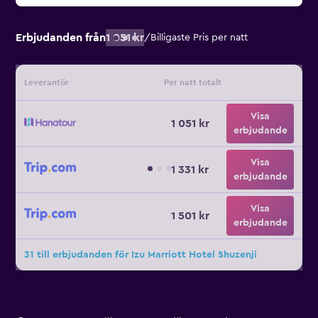
Erbjudanden från
1 051 kr
/
Billigaste Pris per natt
Leverantör
Per natt totalt
Visa
1 051 kr
erbjudande
Visa
1 331 kr
erbjudande
Visa
1 501 kr
erbjudande
31 till erbjudanden för Izu Marriott Hotel Shuzenji