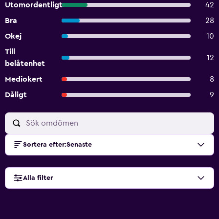
Utomordentligt
42
Bra
28
Okej
10
Till
12
belåtenhet
Mediokert
8
Dåligt
9
Sortera efter
:
Senaste
Alla filter