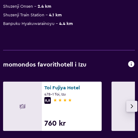
Shuzenji Onsen
2.4 km
Shuzenji Train Station
4.1 km
Banpuku Hyakuwarainoyu
4.4 km
momondos favorithotell i Izu
Toi Fujiya Hotel
478-1 Toi, Izu
4 stjärnor
8,8
760 kr