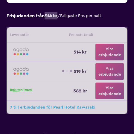
Erbjudanden från
514 kr
/
Billigaste Pris per natt
Leverantör
Per natt totalt
Visa
514 kr
erbjudande
Visa
519 kr
erbjudande
Visa
582 kr
erbjudande
7 till erbjudanden för Pearl Hotel Kawasaki