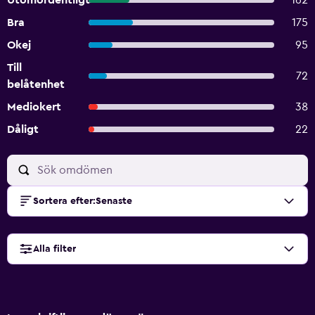
Utomordentligt
162
Bra
175
Okej
95
Till
72
belåtenhet
Mediokert
38
Dåligt
22
Sortera efter
:
Senaste
Alla filter