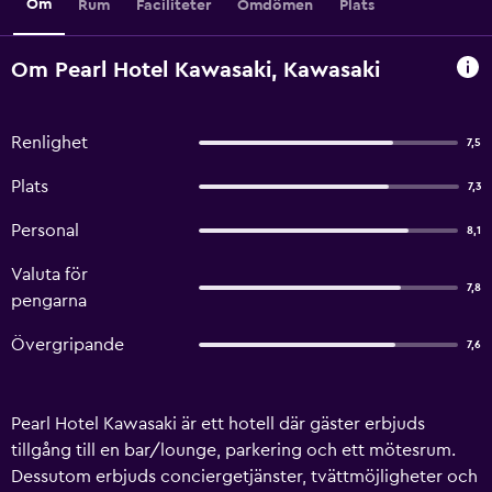
Om
Rum
Faciliteter
Omdömen
Plats
Om Pearl Hotel Kawasaki, Kawasaki
Renlighet
7,5
Plats
7,3
Personal
8,1
Valuta för
7,8
pengarna
Övergripande
7,6
Pearl Hotel Kawasaki är ett hotell där gäster erbjuds
tillgång till en bar/lounge, parkering och ett mötesrum.
Dessutom erbjuds conciergetjänster, tvättmöjligheter och