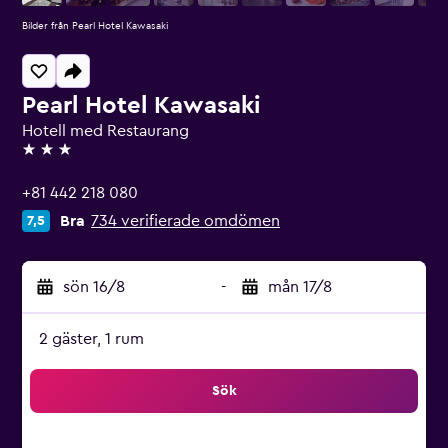
Bilder från Pearl Hotel Kawasaki
Pearl Hotel Kawasaki
Hotell med Restaurang
3 stjärnor
+81 442 218 080
Bra
734 verifierade omdömen
7,5
sön 16/8
-
mån 17/8
2 gäster, 1 rum
Sök