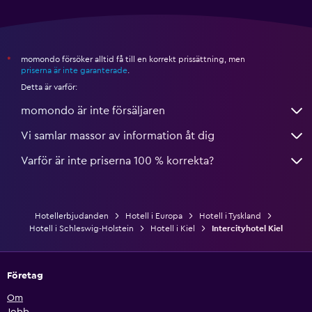
momondo försöker alltid få till en korrekt prissättning, men
*
priserna är inte garanterade
.
Detta är varför:
momondo är inte försäljaren
Vi samlar massor av information åt dig
Varför är inte priserna 100 % korrekta?
Hotellerbjudanden
Hotell i Europa
Hotell i Tyskland
Hotell i Schleswig-Holstein
Hotell i Kiel
Intercityhotel Kiel
Företag
Om
Jobb