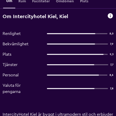
Om
Rum
Faciliteter
Omdömen
Plats
Om Intercityhotel Kiel, Kiel
Renlighet
8,0
Bekvämlighet
7,9
Plats
9,3
Tjänster
7,7
Personal
8,6
Valuta för
7,8
pengarna
IntercityHotel Kiel är byggt i ultramodern stil och erbjuder