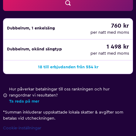
Hotellets restaurang specialiserar sig på ett urval av
europeiska rätter och serverar en klassisk middagsmeny.
Om du är hungrig på morgonen kan du njuta av en
generös frukostbuffé med olika frukostalternativ. I baren
760 kr
Dubbelrum, 1 enkelsäng
IntercityHotel Kiel kan du prova specialcocktails och
per natt med moms
exotiska drinkar på kvällen.
1 498 kr
City Gallery Kiel, Sparkassen-Arena och Kiels rådhus ligger
Dubbelrum, okänd sängtyp
per natt med moms
inom gångavstånd från hotellet. Bara några minuters
promenad bort hittar du Sankt Nikolaus-kyrkan och Kiels
18 till erbjudanden från 554 kr
operahus för att lära dig mer om stadens kultur.
Hur påverkar betalningar till oss rankningen och hur
rangordnar vi resultaten?
Ta reda på mer
*
Summan inkluderar uppskattade lokala skatter & avgifter som
betalas vid utcheckningen.
Cookie-inställningar