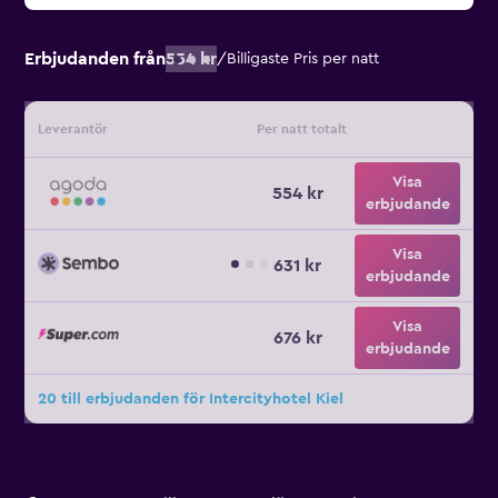
Erbjudanden från
554 kr
/
Billigaste Pris per natt
Leverantör
Per natt totalt
Visa
554 kr
erbjudande
Visa
631 kr
erbjudande
Visa
676 kr
erbjudande
20 till erbjudanden för Intercityhotel Kiel