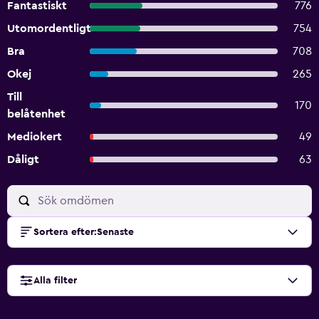
Fantastiskt
776
Utomordentligt
754
Bra
708
Okej
265
Till
170
belåtenhet
Mediokert
49
Dåligt
63
Sortera efter
:
Senaste
Alla filter