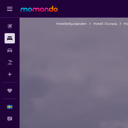
Hotellerbjudanden
Hotell i Europa
Ho
Flyg
Boende
Hyrbil
Paketresor
Planera med AI
Trips
Svenska
Feedback