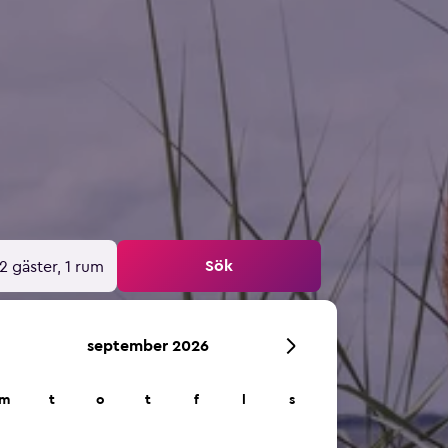
Sök
2 gäster, 1 rum
september 2026
m
t
o
t
f
l
s