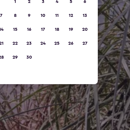
1
2
3
4
5
6
7
8
9
10
11
12
13
14
15
16
17
18
19
20
21
22
23
24
25
26
27
28
29
30