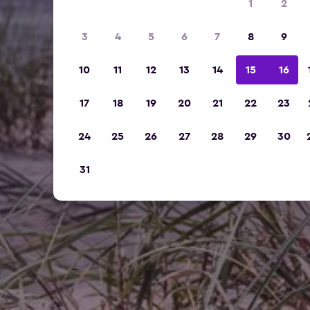
1
2
3
4
5
6
7
8
9
10
11
12
13
14
15
16
17
18
19
20
21
22
23
24
25
26
27
28
29
30
31