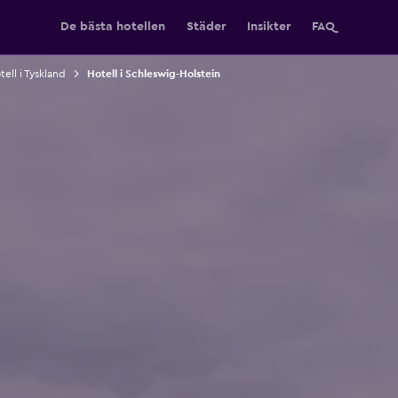
De bästa hotellen
Städer
Insikter
FAQ
tell i Tyskland
Hotell i Schleswig-Holstein