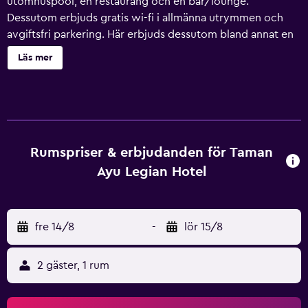
utomhuspool, en restaurang och en bar/lounge.
Dessutom erbjuds gratis wi-fi i allmänna utrymmen och
avgiftsfri parkering. Här erbjuds dessutom bland annat en
snackbar/deli, ett kafé och conciergetjänster. Taman Ayu
Läs mer
Legian Hotel erbjuder 18 luftkonditionerade rum med
minibar och gratis flaskvatten. LCD-tv med kabelkanaler.
Badrummen har dusch och gratis toalettartiklar. Gäster har
tillgång till gratis wi-fi. Städning sker dagligen. Detta hotell
har bland annat en utomhuspool. Fritidsaktiviteterna
nedan finns antingen tillgängliga på plats eller i närheten.
Rumspriser & erbjudanden för Taman
Avgifter kan tillkomma.
Ayu Legian Hotel
fre 14/8
-
lör 15/8
2 gäster, 1 rum