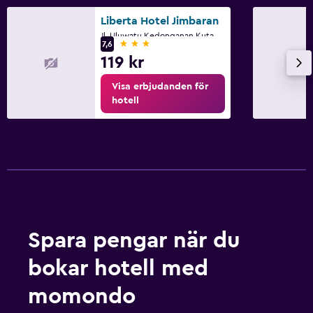
Liberta Hotel Jimbaran
Jl. Uluwatu Kedonganan Kuta No. 389, Kuta
3 stjärnor
7,6
119 kr
Visa erbjudanden för
hotell
Spara pengar när du
bokar hotell med
momondo