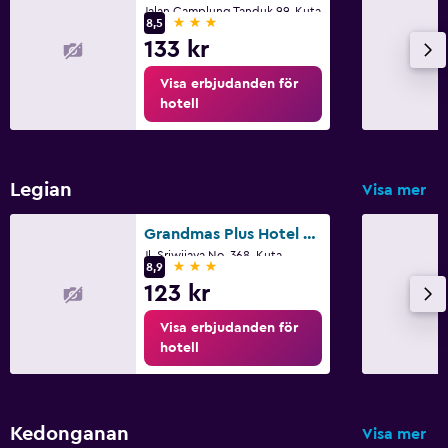
Jalan Camplung Tanduk 99, Kuta
3 stjärnor
8,5
133 kr
Visa erbjudanden för
hotell
Legian
Visa mer
Grandmas Plus Hotel Legian
Jl. Sriwijaya No. 368, Kuta
3 stjärnor
8,9
123 kr
Visa erbjudanden för
hotell
Kedonganan
Visa mer