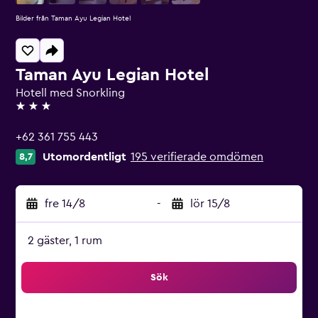
Bilder från Taman Ayu Legian Hotel
Taman Ayu Legian Hotel
Hotell med Snorkling
3 stjärnor
+62 361 755 443
Utomordentligt
195 verifierade omdömen
8,7
fre 14/8
-
lör 15/8
2 gäster, 1 rum
Sök