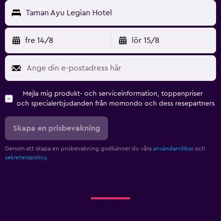
Taman Ayu Legian Hotel
fre 14/8
lör 15/8
Mejla mig produkt- och serviceinformation, toppenpriser
och specialerbjudanden från momondo och dess resepartners
Skapa en prisbevakning
Genom att skapa en prisbevakning godkänner du våra
användarvillkor
och
sekretesspolicy.