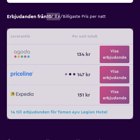
Erbjudanden från
134 kr
/
Billigaste Pris per natt
Leverantör
Per natt totalt
Visa
134 kr
erbjudande
Visa
147 kr
erbjudande
Visa
151 kr
erbjudande
14 till erbjudanden för Taman Ayu Legian Hotel