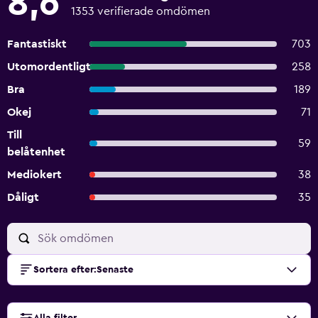
8,6
1353 verifierade omdömen
Fantastiskt
703
Utomordentligt
258
Bra
189
Okej
71
Till
59
belåtenhet
Mediokert
38
Dåligt
35
Sortera efter
:
Senaste