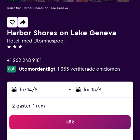
Bilder från Harbor Shores on Lake Geneva
Harbor Shores on Lake Geneva
Hotell med Utomhuspool
3 stjärnor
+1 262 248 9181
Utomordentligt
1 353 verifierade omdömen
8,6
fre 14/8
-
lör 15/8
2 gäster, 1 rum
Sök