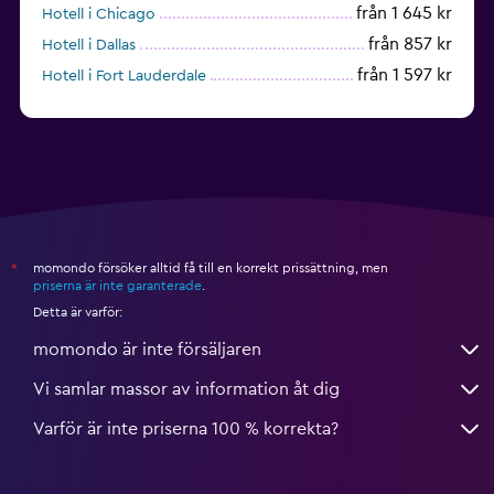
från 1 645 kr
Hotell i Chicago
från 857 kr
Hotell i Dallas
från 1 597 kr
Hotell i Fort Lauderdale
från 1 990 kr
Hotell i Nashville
momondo försöker alltid få till en korrekt prissättning, men
*
priserna är inte garanterade
.
Detta är varför:
momondo är inte försäljaren
Vi samlar massor av information åt dig
Varför är inte priserna 100 % korrekta?