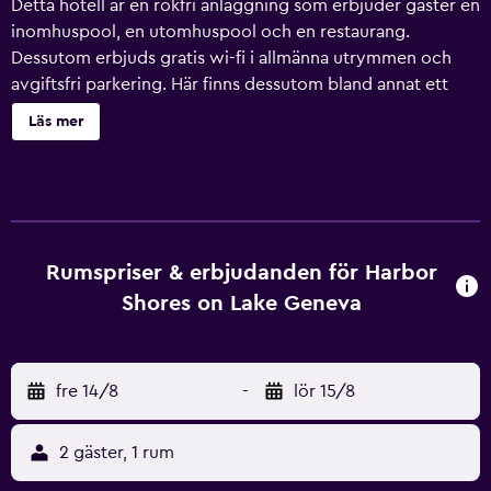
Detta hotell är en rökfri anläggning som erbjuder gäster en
inomhuspool, en utomhuspool och en restaurang.
Dessutom erbjuds gratis wi-fi i allmänna utrymmen och
avgiftsfri parkering. Här finns dessutom bland annat ett
fitnesscenter, en bar/lounge och en bastu. Harbor Shores
Läs mer
on Lake Geneva erbjuder 108 rum med eldstad och dvd-
spelare. Sängarna har bäddmadrasser och sängtillbehör av
högsta kvalitet. Platt-tv med kabelkanaler. Kylskåp,
mikrovågsugn och kaffe- och tebryggare finns på rummet.
Gäster har tillgång till gratis wi-fi. Boendet tillhandahåller
skrivbord och värdeförvaringsskåp, samt telefon; gratis
Rumspriser & erbjudanden för Harbor
lokalsamtal ingår (restriktioner kan förekomma). Städning
Shores on Lake Geneva
sker dagligen. En inomhuspool och en utomhuspool finns
på området. Här finns även bastu och fitnesscenter.
Fritidsaktiviteterna nedan finns antingen tillgängliga på
fre 14/8
-
lör 15/8
plats eller i närheten. Avgifter kan tillkomma.
2 gäster, 1 rum