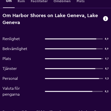
Om
Rum
Faciliteter
Omdömen
Plats
Om Harbor Shores on Lake Geneva, Lake
Geneva
Renlighet
8,9
Bekvämlighet
8,9
Plats
9,7
Tjänster
8,7
Personal
9,3
Valuta för
8,2
pengarna