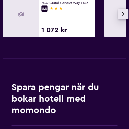
7037 Grand Geneva Way, Lake Geneva, WI
3 stjärnor
8,8
1 072 kr
Spara pengar när du
bokar hotell med
momondo