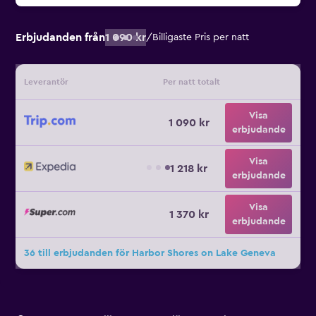
Erbjudanden från
1 090 kr
/
Billigaste Pris per natt
Leverantör
Per natt totalt
Visa
1 090 kr
erbjudande
Visa
1 218 kr
erbjudande
Visa
1 370 kr
erbjudande
36 till erbjudanden för Harbor Shores on Lake Geneva