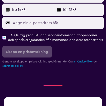
fre 14/8
lör 15/8
Mejla mig produkt- och serviceinformation, toppenpriser
och specialerbjudanden från momondo och dess resepartners
Skapa en prisbevakning
Genom att skapa en prisbevakning godkänner du våra
användarvillkor
och
sekretesspolicy.