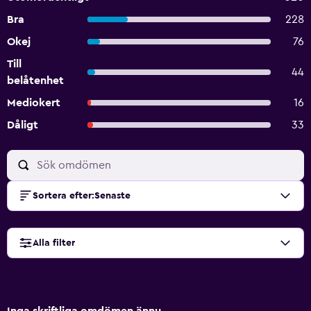
Bra
228
Okej
76
Till
44
belåtenhet
Mediokert
16
Dåligt
33
Sortera efter
:
Senaste
Alla filter