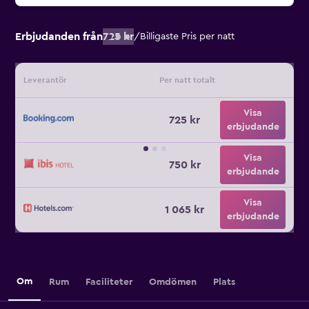
Erbjudanden från
725 kr
/
Billigaste Pris per natt
Leverantör
Per natt totalt
Visa
725 kr
erbjudande
Visa
750 kr
erbjudande
Visa
1 065 kr
erbjudande
Om
Rum
Faciliteter
Omdömen
Plats