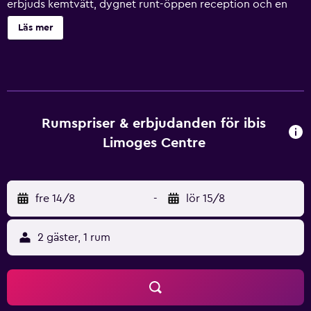
erbjuds kemtvätt, dygnet runt-öppen reception och en
dator. Städning är tillgänglig på begäran. Ibis Limoges
Läs mer
Centre erbjuder 68 luftkonditionerade rum med hårtork
och gratis toalettartiklar. Sängarna har sängtillbehör av
högsta kvalitet. 43-tums platt-tv med satellitkanaler.
Badrummen har dusch. Detta hotell i Limoges erbjuder
sina gäster gratis wi-fi. Strykjärn/strykbräda, byte av
handdukar och byte av lakan kan fås på begäran. Städning
Rumspriser & erbjudanden för ibis
sker dagligen.
Limoges Centre
fre 14/8
-
lör 15/8
2 gäster, 1 rum