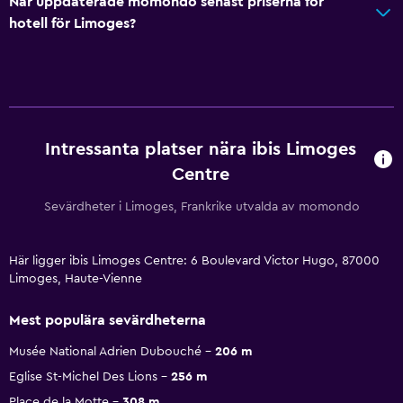
När uppdaterade momondo senast priserna för
hotell för Limoges?
Intressanta platser nära ibis Limoges
Centre
Sevärdheter i Limoges, Frankrike utvalda av momondo
Här ligger ibis Limoges Centre: 6 Boulevard Victor Hugo, 87000
Limoges, Haute-Vienne
Mest populära sevärdheterna
Musée National Adrien Dubouché
206 m
Eglise St-Michel Des Lions
256 m
Place de la Motte
308 m