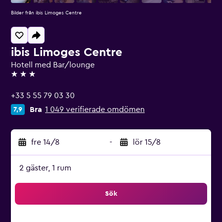
Bilder från ibis Limoges Centre
ibis Limoges Centre
Hotell med Bar/lounge
3 stjärnor
+33 5 55 79 03 30
Bra
1 049 verifierade omdömen
7,9
fre 14/8
-
lör 15/8
2 gäster, 1 rum
Sök