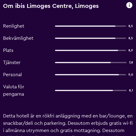
Om ibis Limoges Centre, Limoges
Renlighet
8,5
Bekvämlighet
8,5
Plats
8,9
Tjänster
7,8
Personal
9,0
Valuta för
8,1
pengarna
Detta hotell är en rökfri anläggning med en bar/lounge, en
snackbar/deli och parkering. Dessutom erbjuds gratis wi-fi
i allmänna utrymmen och gratis mottagning. Dessutom