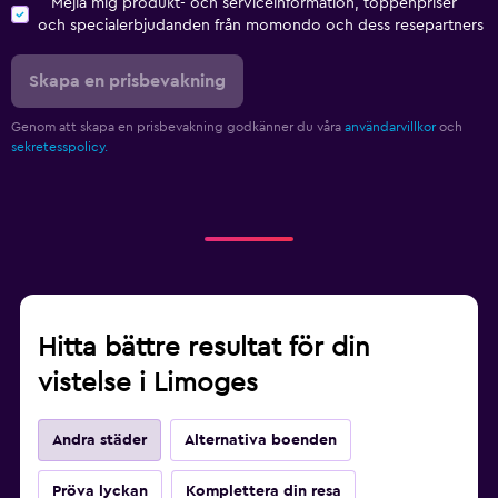
Mejla mig produkt- och serviceinformation, toppenpriser
och specialerbjudanden från momondo och dess resepartners
Skapa en prisbevakning
Genom att skapa en prisbevakning godkänner du våra
användarvillkor
och
sekretesspolicy.
Hitta bättre resultat för din
vistelse i Limoges
Andra städer
Alternativa boenden
Pröva lyckan
Komplettera din resa