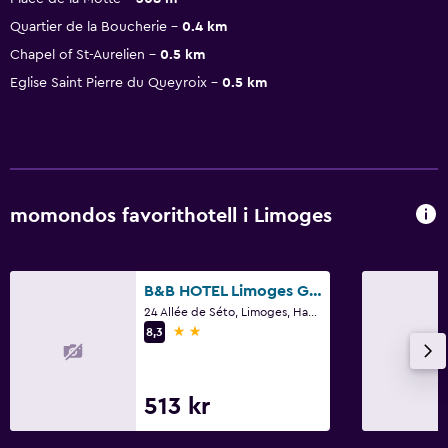
Quartier de la Boucherie
0.4 km
Chapel of St-Aurelien
0.5 km
Eglise Saint Pierre du Queyroix
0.5 km
momondos favorithotell i Limoges
B&B HOTEL Limoges Gare
24 Allée de Séto, Limoges, Haute-Vienne
2 stjärnor
8,3
513 kr