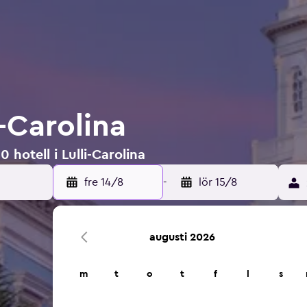
i-Carolina
 hotell i Lulli-Carolina
fre 14/8
-
lör 15/8
augusti 2026
m
t
o
t
f
l
s