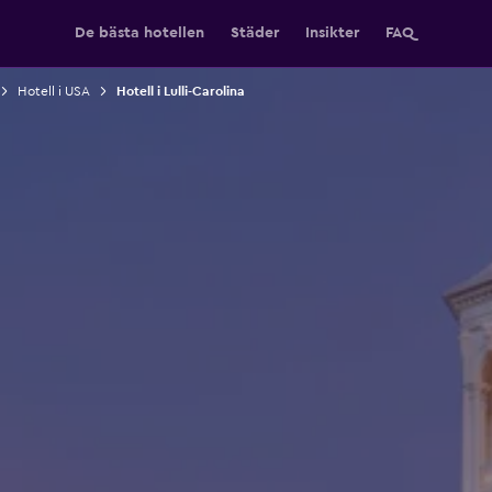
De bästa hotellen
Städer
Insikter
FAQ
Hotell i USA
Hotell i Lulli-Carolina