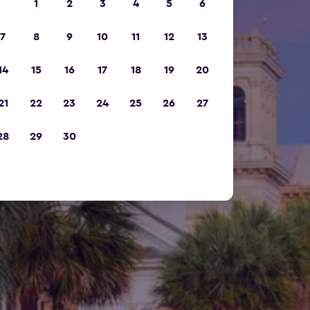
1
2
3
4
5
6
7
8
9
10
11
12
13
14
15
16
17
18
19
20
21
22
23
24
25
26
27
28
29
30