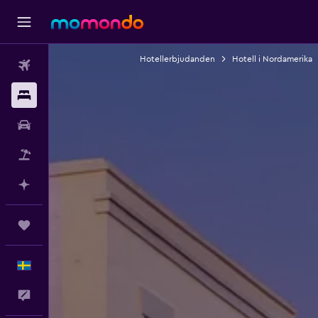
Hotellerbjudanden
Hotell i Nordamerika
Flyg
Boende
Hyrbil
Paketresor
Planera med AI
Trips
Svenska
Feedback