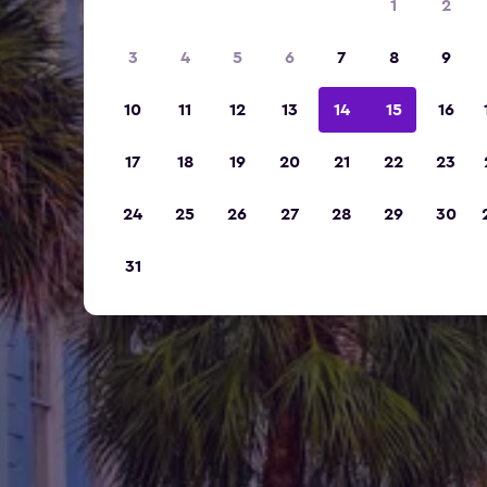
1
2
3
4
5
6
7
8
9
10
11
12
13
14
15
16
17
18
19
20
21
22
23
24
25
26
27
28
29
30
31