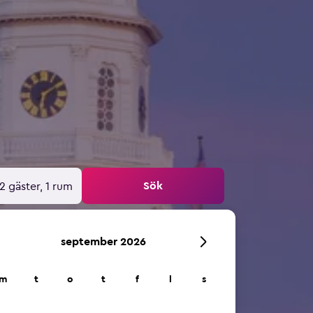
Sök
2 gäster, 1 rum
september 2026
m
t
o
t
f
l
s