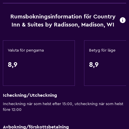
Kroppstvål
Rumsbokningsinformation för Country
Luftkonditionering
Inn & Suites by Radisson, Madison, WI
Papperskorgar
Balsam
Valuta för pengarna
Betyg för läge
Tillgänglighet och lämplighet
Hela enheten ligger på bottenvåningen
8,9
8,9
Husdjur får medtagas vid förfrågan. Kostnader kan
tillkomma.
Handikappvänligt
Icheckning/Utcheckning
Hiss
Incheckning när som helst efter 15:00, utcheckning när som helst
Nås via hiss
före 12:00
Tillgänglig parkering
Rökning förbjuden
Avbokning/förskottsbetalning