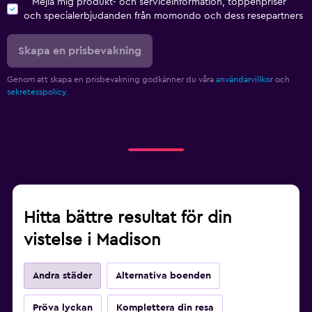
Mejla mig produkt- och serviceinformation, toppenpriser
och specialerbjudanden från momondo och dess resepartners
Skapa en prisbevakning
Genom att skapa en prisbevakning godkänner du våra
användarvillkor
och
sekretesspolicy.
Hitta bättre resultat för din
vistelse i Madison
Andra städer
Alternativa boenden
Pröva lyckan
Komplettera din resa