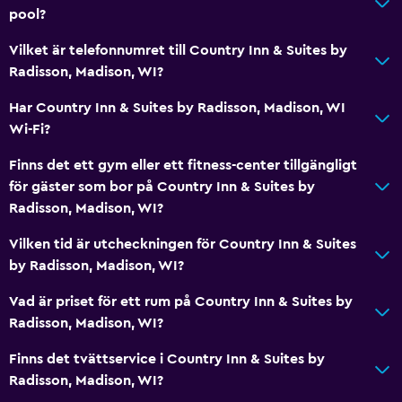
pool?
Dusch
Vilket är telefonnumret till Country Inn & Suites by
Badkar
Radisson, Madison, WI?
Spabad
Har Country Inn & Suites by Radisson, Madison, WI
Hårfön
Wi-Fi?
Toalett
Finns det ett gym eller ett fitness-center tillgängligt
Toalettpapper
för gäster som bor på Country Inn & Suites by
Privat badrum
Radisson, Madison, WI?
Vilken tid är utcheckningen för Country Inn & Suites
Allmänt
by Radisson, Madison, WI?
Fönster
Vad är priset för ett rum på Country Inn & Suites by
Flodutsikt
Radisson, Madison, WI?
Familjerum
Finns det tvättservice i Country Inn & Suites by
Vardagsrum
Radisson, Madison, WI?
Sammanlänkade rum tillgängliga