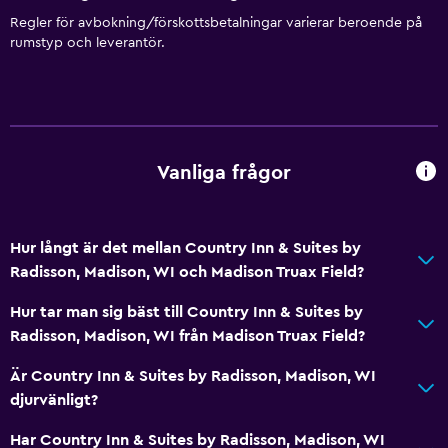
Övre våningar nås med hiss
Regler för avbokning/förskottsbetalningar varierar beroende på
rumstyp och leverantör.
Rökningsområden
Privat ingång
Tjänster och bekvämligheter
Konferensrum
Vanliga frågor
Affärscentrum
Väckningsservice
Hur långt är det mellan Country Inn & Suites by
Mötesrum
Radisson, Madison, WI och Madison Truax Field?
Nyckelåtkomst
Hur tar man sig bäst till Country Inn & Suites by
Nyckelkortsåtkomst
Radisson, Madison, WI från Madison Truax Field?
Expressutcheckning
Är Country Inn & Suites by Radisson, Madison, WI
Reception dygnet runt
djurvänligt?
Har Country Inn & Suites by Radisson, Madison, WI
Badrum