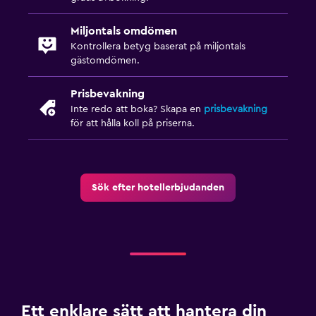
Tvättstuga
Miljontals omdömen
Tvätt-/kemtvättsservice
Kontrollera betyg baserat på miljontals
gästomdömen.
Strykjärn och strykbräda
Prisbevakning
Parkering och transport
Inte redo att boka? Skapa en
prisbevakning
för att hålla koll på priserna.
Transferservice (gratis)
Gratis parkering
Sök efter hotellerbjudanden
Sovrum
Väckarklocka
Bäddsoffa
Arbetsyta
Fax/kopieringsmöjligheter
Ett enklare sätt att hantera din