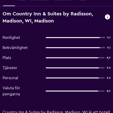
Om Country Inn & Suites by Radisson,
Madison, WI, Madison
Renlighet
9,1
Bekvämlighet
9,1
Plats
8,9
Tjänster
9,0
Personal
9,0
Valuta för
8,9
pengarna
Country Inn & Suites by Radisson, Madison, WI är ett hotell