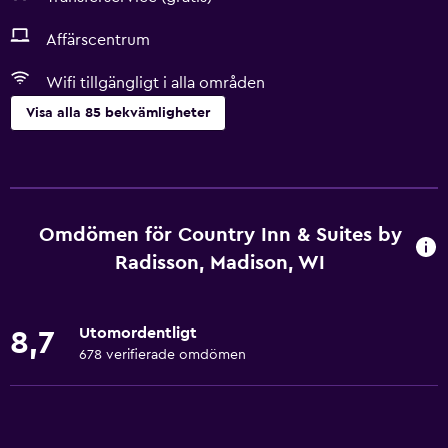
Affärscentrum
Wifi tillgängligt i alla områden
Visa alla 85 bekvämligheter
Grundläggande bekvämligheter
Gratis WiFi
Wifi tillgängligt i alla områden
Omdömen för Country Inn & Suites by
Internet
Radisson, Madison, WI
Sängkläder
Handdukar
Utomordentligt
8,7
Gratis toalettartiklar
678 verifierade omdömen
Schampo
Brandvarnare
Värme