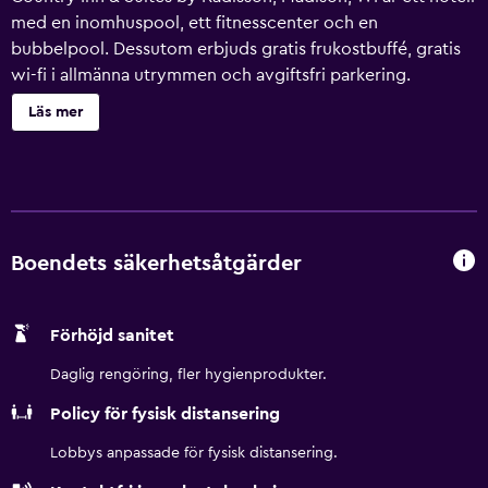
med en inomhuspool, ett fitnesscenter och en
bubbelpool. Dessutom erbjuds gratis frukostbuffé, gratis
wi-fi i allmänna utrymmen och avgiftsfri parkering.
Dessutom erbjuds mikro i allmänt utrymme, business-
Läs mer
service samt konferenslokaler. Country Inn & Suites by
Radisson, Madison, WI erbjuder 85 luftkonditionerade rum
med kaffe- och tebryggare och hårtork. 40-tums platt-tv
med kabelkanaler. På rummet finns kylskåp och
mikrovågsugn. Detta hotell i Madison erbjuder sina gäster
gratis wi-fi. Boendet tillhandahåller skrivbord och gratis
Boendets säkerhetsåtgärder
lokalsamtal (restriktioner kan förekomma). Dessutom har
rummen strykjärn/strykbräda och mörkläggningsgardiner.
Förhöjd sanitet
Städning sker dagligen. En inomhuspool och en
bubbelpool finns på området. Här finns även fitnesscenter.
Daglig rengöring, fler hygienprodukter.
Policy för fysisk distansering
Lobbys anpassade för fysisk distansering.