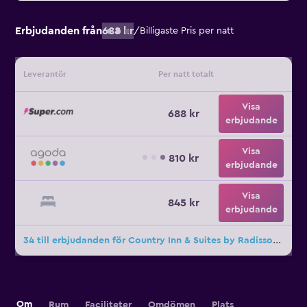
Erbjudanden från
688 kr
/
Billigaste Pris per natt
Leverantör
Per natt totalt
Visa
688 kr
erbjudande
Visa
810 kr
erbjudande
Visa
845 kr
erbjudande
34 till erbjudanden för Country Inn & Suites by Radisson, Madison, WI
Om
Rum
Faciliteter
Omdömen
Plats