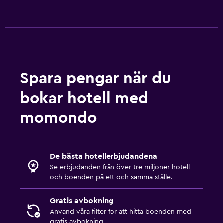
TV
Utomhus
Terrass/uteplats
Strandstolar
Spara pengar när du
Eldstad utomhus
bokar hotell med
Trädgård
momondo
Restauranger
Mat kan levereras till gästboendet
De bästa hotellerbjudandena
Försäljningsautomat (drycker)
Se erbjudanden från över tre miljoner hotell
och boenden på ett och samma ställe.
Café
Försäljningsautomat (snacks)
Gratis avbokning
Använd våra filter för att hitta boenden med
gratis avbokning.
Tvättstuga