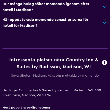
Hur många bolag söker momondo igenom efter
Telefon
hotell i Madison?
Heltäckningsmatta
När uppdaterade momondo senast priserna för
hotell för Madison?
Kök
Mikrovågsugn
Te/kaffebryggare
Kylskåp
Kaffemaskin
Intressanta platser nära Country Inn &
Suites by Radisson, Madison, WI
Matplats
Kokvrå
Sevärdheter i Madison, Wisconsin utvalda av momondo
Pool och spa
Här ligger Country Inn & Suites by Radisson, Madison, WI: 400
River Place, Madison, WI 53716
Uppvärmd pool
Bubbelpool
Mest populära sevärdheterna