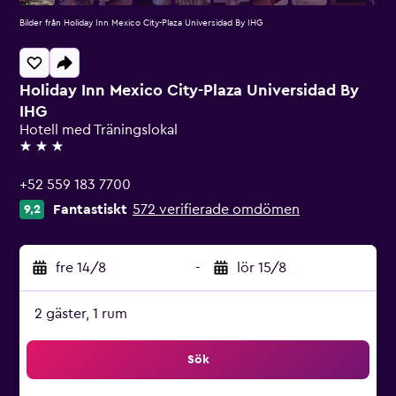
Bilder från Holiday Inn Mexico City-Plaza Universidad By IHG
Holiday Inn Mexico City-Plaza Universidad By
IHG
Hotell med Träningslokal
3 stjärnor
+52 559 183 7700
Fantastiskt
572 verifierade omdömen
9,2
fre 14/8
-
lör 15/8
2 gäster, 1 rum
Sök