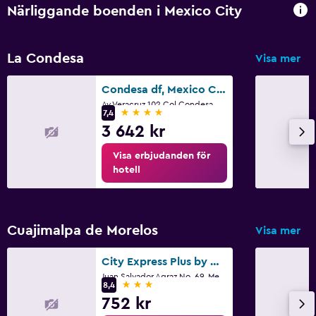
Närliggande boenden i Mexico City
La Condesa
Visa mer
Condesa df, Mexico City, a Member of Design Hotels
Av Veracruz 102 Col Condesa, Mexico City, Mexico City
4 stjärnor
7,4
3 642 kr
Visa erbjudanden för
hotell
Cuajimalpa de Morelos
Visa mer
City Express Plus by Marriott Ciudad de México Santa Fe
Juan Salvador Agraz No. 69, Mexico City, Mexico City
3 stjärnor
8,4
752 kr