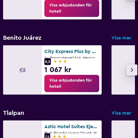
Visa erbjudanden för
hotell
Benito Juárez
Visa mer
City Express Plus by Marriott Ciudad de México Patio Universidad
Av. Popocatepetl 546, Mexico City, Mexico City
3 stjärnor
8,2
1 067 kr
Visa erbjudanden för
hotell
Tlalpan
Visa mer
Aztic Hotel Suites Ejecutivas
Blvd. Picacho Ajusco 124-ph, Mexico City, Mexico City
3 stjärnor
7,5