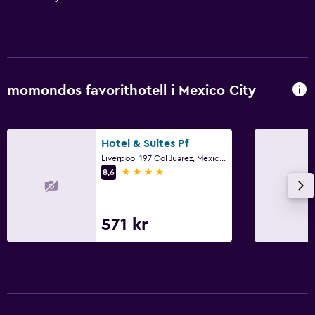
momondos favorithotell i Mexico City
Hotel & Suites Pf
Liverpool 197 Col Juarez, Mexico City, Mexico City
4 stjärnor
8,6
571 kr