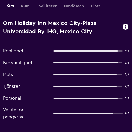
Om
Rum
Faciliteter
Omdömen
Plats
Om Holiday Inn Mexico City-Plaza
Universidad By IHG, Mexico City
Renlighet
9,3
Bekvämlighet
9,4
Plats
9,2
Tjänster
9,2
Personal
9,3
Valuta för
8,7
pengarna