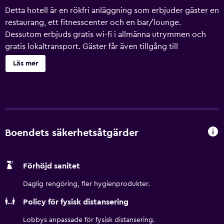
Detta hotell är en rökfri anläggning som erbjuder gäster en
restaurang, ett fitnesscenter och en bar/lounge.
Dessutom erbjuds gratis wi-fi i allmänna utrymmen och
gratis lokaltransport. Gäster får även tillgång till
bekvämligheter som en snackbar/deli, business-service
Läs mer
och konferenslokaler. Holiday Inn Mexico City - Plaza
Universidad by IHG erbjuder 148 luftkonditionerade rum
med värdeförvaringsskåp och gratis dagstidningar.
Rummen är möblerade individuellt. Kuddmeny finns
tillgänglig. LCD-tv med kabelkanaler. Badrummen har
badkar eller dusch och hårtorkar. Detta hotell i Mexico
Boendets säkerhetsåtgärder
City erbjuder gratis fast internetuppkoppling och wi-fi.
Boendet tillhandahåller skrivbord, skrivbordsstolar och
Förhöjd sanitet
telefon. Dessutom har rummen kaffe- och tebryggare och
strykjärn/strykbräda. Städning sker dagligen. Detta hotell
Daglig rengöring, fler hygienprodukter.
har bland annat fitnesscenter.
Policy för fysisk distansering
Lobbys anpassade för fysisk distansering.