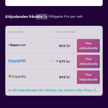
Erbjudanden från
806 kr
/
Billigaste Pris per natt
Leverantör
Per natt totalt
Visa
806 kr
erbjudande
Visa
879 kr
erbjudande
Visa
898 kr
erbjudande
14 till erbjudanden för Holiday Inn Mexico City-Plaza Universidad By IHG