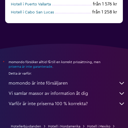
från 1 576 kr
Hotell i Puerto Vallarta
från 1 258 kr
Hotell i Cabo San Lucas
från 794 kr
Hotell i Mérida
momondo försöker alltid få till en korrekt prissättning, men
*
priserna är inte garanterade
.
Detta är varför:
momondo är inte försäljaren
Vi samlar massor av information åt dig
Varför är inte priserna 100 % korrekta?
Hotellerbjudanden
Hotell i Nordamerika
Hotell i Mexiko