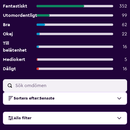
Fantastiskt
352
Utomordentligt
99
Bra
62
Okej
22
Till
16
belåtenhet
Mediokert
5
Dåligt
16
Sortera efter
:
Senaste
Alla filter