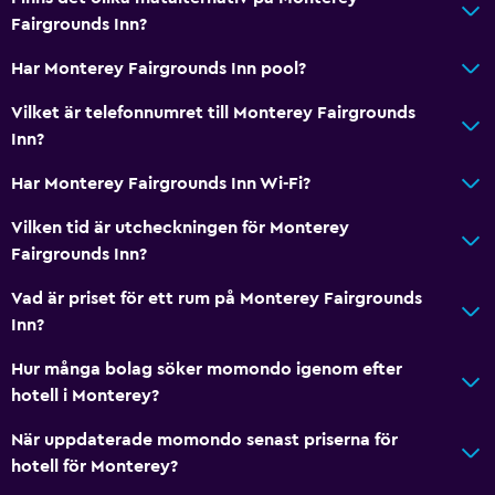
Tjänster och bekvämligheter
Fairgrounds Inn?
Rumservice
Har Monterey Fairgrounds Inn pool?
Nyckelkortsåtkomst
Expressutcheckning
Vilket är telefonnumret till Monterey Fairgrounds
Inn?
Reception dygnet runt
Har Monterey Fairgrounds Inn Wi-Fi?
Media och underhållning
Vilken tid är utcheckningen för Monterey
Flat-screen TV
Fairgrounds Inn?
Kabel- eller satellit-TV
Vad är priset för ett rum på Monterey Fairgrounds
TV
Inn?
Hur många bolag söker momondo igenom efter
Tvättstuga
hotell i Monterey?
Tvättstuga
När uppdaterade momondo senast priserna för
Strykjärn och strykbräda
hotell för Monterey?
Torktumlare