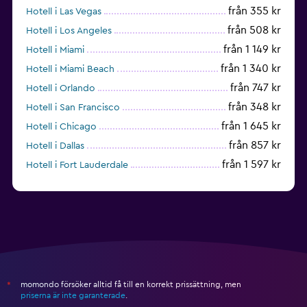
från 355 kr
Hotell i Las Vegas
från 508 kr
Hotell i Los Angeles
från 1 149 kr
Hotell i Miami
från 1 340 kr
Hotell i Miami Beach
från 747 kr
Hotell i Orlando
från 348 kr
Hotell i San Francisco
från 1 645 kr
Hotell i Chicago
från 857 kr
Hotell i Dallas
från 1 597 kr
Hotell i Fort Lauderdale
från 1 990 kr
Hotell i Nashville
momondo försöker alltid få till en korrekt prissättning, men
*
priserna är inte garanterade
.