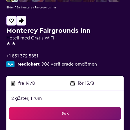
Bilder från Monterey Fairgrounds Inn
Monterey Fairgrounds Inn
Hotell med Gratis WiFi
2 stjärnor
+1 831 372 5851
Mediokert
906 verifierade omdömen
4,4
fre 14/8
-
lör 15/8
2 gäster, 1 rum
Sök