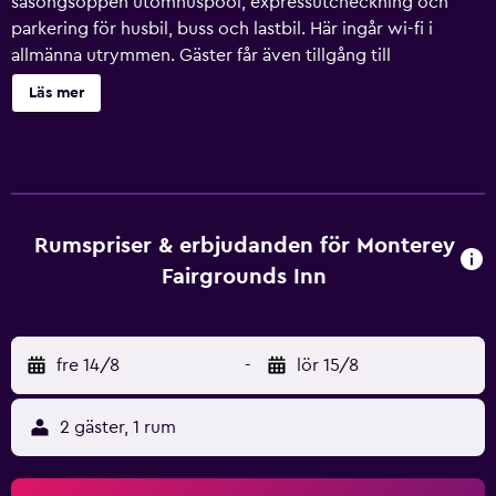
säsongsöppen utomhuspool, expressutcheckning och
parkering för husbil, buss och lastbil. Här ingår wi-fi i
allmänna utrymmen. Gäster får även tillgång till
bekvämligheter som en varuautomat. Monterey
Läs mer
Fairgrounds Inn har 47 rum som har ingång från loftgång
samt hårtork. På rummet finns kylskåp och mikrovågsugn.
Badrummen har badkar eller dusch. Detta hotell i
Monterey erbjuder sina gäster gratis wi-fi. På tv:n kan du
se kabelpremiumkanaler och ha tillgång till betalfilmer.
Städning sker dagligen. Detta hotell har bland annat en
Rumspriser & erbjudanden för Monterey
säsongsöppen utomhuspool. Fritidsaktiviteterna nedan
Fairgrounds Inn
finns antingen tillgängliga på plats eller i närheten. Avgifter
kan tillkomma.
fre 14/8
-
lör 15/8
2 gäster, 1 rum