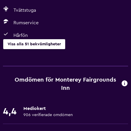
Tvättstuga
Rumservice
Hårfön
Visa alla 51 bekvämligheter
Grundläggande bekvämligheter
Gratis WiFi
Wifi tillgängligt i alla områden
Omdömen för Monterey Fairgrounds
Internet
Inn
Sängkläder
Handdukar
Mediokert
4,4
Fläkt
906 verifierade omdömen
Gratis toalettartiklar