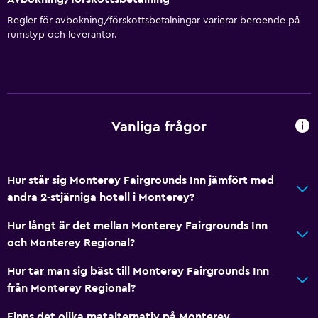
Regler för avbokning/förskottsbetalningar varierar beroende på
rumstyp och leverantör.
Tillgänglighet och lämplighet
Rökfria rum tillgängliga
Handikappvänligt
Lättillgänglig dusch
Vanliga frågor
Toalett med stödhandtag
Rökningsområden
Hur står sig Monterey Fairgrounds Inn jämfört med
Restauranger
andra 2-stjärniga hotell i Monterey?
Mikrovågsugn
Hur långt är det mellan Monterey Fairgrounds Inn
Kylskåp
och Monterey Regional?
Försäljningsautomat (drycker)
Hur tar man sig bäst till Monterey Fairgrounds Inn
Försäljningsautomat (snacks)
från Monterey Regional?
Finns det olika matalternativ på Monterey