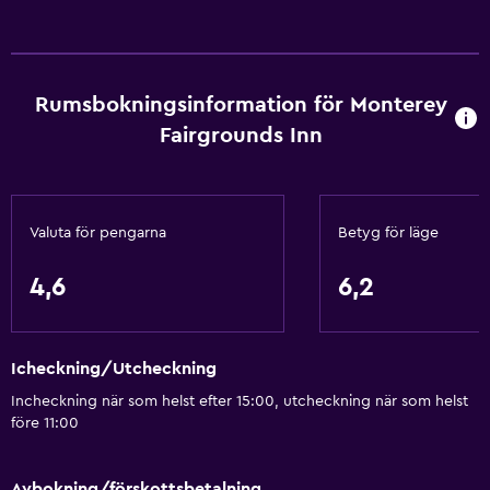
Schampo
Brandvarnare
Värme
Rumsbokningsinformation för Monterey
Kroppstvål
Fairgrounds Inn
Luftkonditionering
Balsam
Valuta för pengarna
Betyg för läge
Badrum
Dusch
4,6
6,2
Badkar
Hårfön
Icheckning/Utcheckning
Toalett
Incheckning när som helst efter 15:00, utcheckning när som helst
Toalettpapper
före 11:00
Privat badrum
Walk-in-dusch
Avbokning/förskottsbetalning