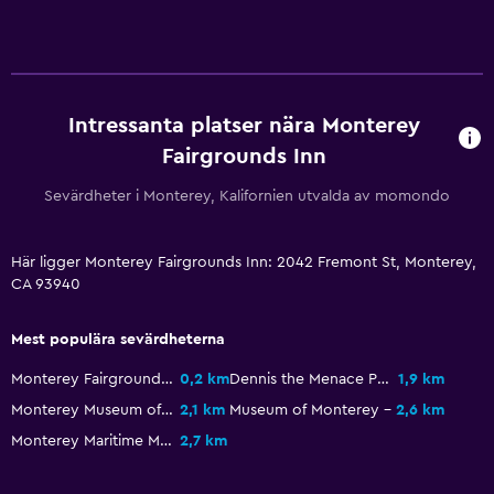
Hälsa och säkerhet
Daglig städning
Kolmonoxiddetektor
Intressanta platser nära Monterey
Fairgrounds Inn
Kassaskåp
Sevärdheter i Monterey, Kalifornien utvalda av momondo
Sovrum
Väckarklocka
Här ligger Monterey Fairgrounds Inn: 2042 Fremont St, Monterey,
CA 93940
Garderob eller klädkammare
Mest populära sevärdheterna
Saker att göra
Monterey Fairgrounds
0,2 km
Dennis the Menace Park
1,9 km
Tillgång till strand
Monterey Museum of Art-La Mirada
2,1 km
Museum of Monterey
2,6 km
Cykeluthyrning
Monterey Maritime Museum
2,7 km
Allmänt