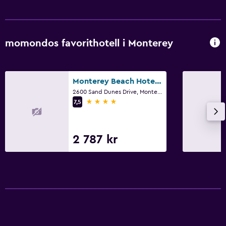
Bäddsoffa
Telefon
momondos favorithotell i Monterey
Parkering och transport
Gratis parkering
Monterey Beach Hotel, a Tribute Portfolio Hotel
2600 Sand Dunes Drive, Monterey, CA
Arbetsyta
4 stjärnor
7,5
Skrivbord
2 787 kr
Spa
Spa