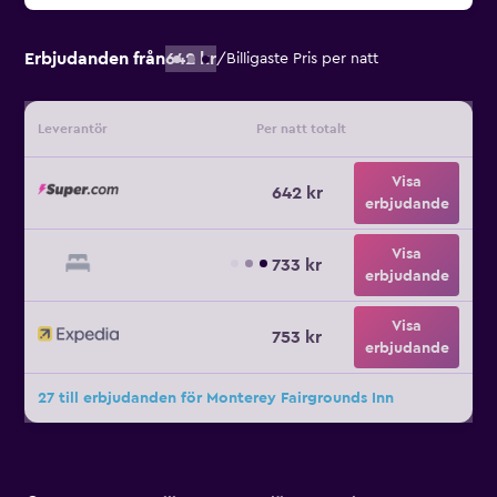
Erbjudanden från
642 kr
/
Billigaste Pris per natt
Leverantör
Per natt totalt
Visa
642 kr
erbjudande
Visa
733 kr
erbjudande
Visa
753 kr
erbjudande
27 till erbjudanden för Monterey Fairgrounds Inn