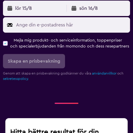
lör 15/8
sön 16/8
Mejla mig produkt- och serviceinformation, toppenpriser
och specialerbjudanden från momondo och dess resepartners
Skapa en prisbevakning
Genom att skapa en prisbevakning godkänner du våra
användarvillkor
och
sekretesspolicy.
Hitta bättre resultat för din