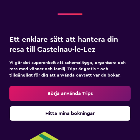
Badrum
Högre toalett
Hårfön
Ett enklare sätt att hantera din
resa till Castelnau-le-Lez
Tvättstuga
Tvättstuga
Vi gör det superenkelt att schemalägga, organisera och
resa med vänner och familj. Trips är gratis – och
Strykjärn och strykbräda
tillgängligt för dig att använda oavsett var du bokar.
Arbetsyta
Börja använda Trips
Fax/kopieringsmöjligheter
Skrivbord
Hitta mina bokningar
Media och underhållning
Flat-screen TV