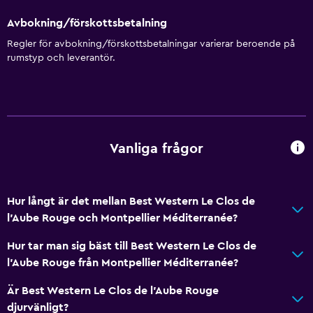
Inpackade luncher
Avbokning/förskottsbetalning
Dietspecifika menyer (vid begäran)
Regler för avbokning/förskottsbetalningar varierar beroende på
Restaurang
rumstyp och leverantör.
Bar/lounge
Frukost på rummet
Te/kaffebryggare
Mat kan levereras till gästboendet
Vanliga frågor
Saker att göra
Hur långt är det mellan Best Western Le Clos de
Presentbutik
l'Aube Rouge och Montpellier Méditerranée?
Vandring
Hur tar man sig bäst till Best Western Le Clos de
Sällskapsspel/pussel
l'Aube Rouge från Montpellier Méditerranée?
Golf
Är Best Western Le Clos de l'Aube Rouge
Bowling
djurvänligt?