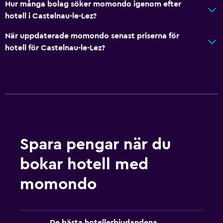
Hur många bolag söker momondo igenom efter
Bubbelpool
hotell i Castelnau-le-Lez?
Utomhuspool
När uppdaterade momondo senast priserna för
Bastu
hotell för Castelnau-le-Lez?
Allmänt
Familjerum
Sammanlänkade rum tillgängliga
Ljudisolerade rum
Förvaring
Spara pengar när du
bokar hotell med
Hälsa och säkerhet
Daglig städning
momondo
Förstahjälpenlåda
Övervakningskameror utanför boendet
De bästa hotellerbjudandena