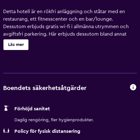
Detta hotell är en rökfri anläggning och ståtar med en
restaurang, ett fitnesscenter och en bar/lounge.
Dessutom erbjuds gratis wi-fi i allmänna utrymmen och
avgiftsfri parkering. Här erbjuds dessutom bland annat
utomhustennisbanor, en bastu och en bubbelpool. Best
Läs mer
Western Le Clos de l'Aube Rouge erbjuder 45 rum med
värdeförvaringsskåp och gratis dagstidningar. Platt-tv
med satellitkanaler. Badrummen har badkar eller dusch
och hårtorkar. Detta hotell i Castelnau-le-Lez erbjuder sina
gäster gratis wi-fi. Skrivbord och telefon finns. Städning
erbjuds dagligen och strykjärn/strykbräda kan fås på
Boendets säkerhetsåtgärder
begäran. En säsongsöppen utomhuspool och en
bubbelpool finns på området. Här finns även
Förhöjd sanitet
utomhustennisbanor, bastu och fitnesscenter. Gäster
under 18 år får inte vistas i fitnesscenter.
Daglig rengöring, fler hygienprodukter.
Fritidsaktiviteterna nedan finns antingen tillgängliga på
Policy för fysisk distansering
plats eller i närheten. Avgifter kan tillkomma.