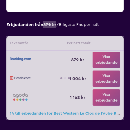
Erbjudanden från
879 kr
/
Billigaste Pris per natt
Leverantör
Per natt totalt
Visa
879 kr
erbjudande
Visa
1 004 kr
erbjudande
Visa
1 168 kr
erbjudande
14 till erbjudanden för Best Western Le Clos de l'Aube Rouge