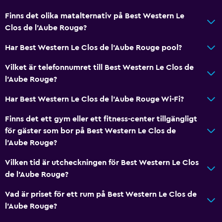
Bordtennis
Finns det olika matalternativ på Best Western Le
Biljardbord
Clos de l'Aube Rouge?
Grundläggande bekvämligheter
Har Best Western Le Clos de l'Aube Rouge pool?
Gratis WiFi
Vilket är telefonnumret till Best Western Le Clos de
Wifi tillgängligt i alla områden
l'Aube Rouge?
Internet
Har Best Western Le Clos de l'Aube Rouge Wi-Fi?
Brandsläckare
Finns det ett gym eller ett fitness-center tillgängligt
Brandvarnare
för gäster som bor på Best Western Le Clos de
Värme
l'Aube Rouge?
Luftkonditionering
Vilken tid är utcheckningen för Best Western Le Clos
de l'Aube Rouge?
Pool och spa
Vad är priset för ett rum på Best Western Le Clos de
Massage
l'Aube Rouge?
Uppvärmd pool