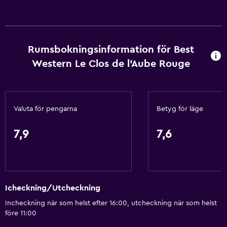
Expressutcheckning
Reception dygnet runt
Tillgänglighet och lämplighet
Rumsbokningsinformation för Best
Western Le Clos de l'Aube Rouge
Husdjur får medtagas vid förfrågan. Kostnader kan
tillkomma.
Handikappvänligt
Hiss
Valuta för pengarna
Betyg för läge
Tillgänglig parkering
7,9
7,6
Rökning förbjuden
Lägre badrumsvask
Toalett med stödhandtag
Icheckning/Utcheckning
Rökningsområden
Incheckning när som helst efter 16:00, utcheckning när som helst
före 11:00
Restauranger