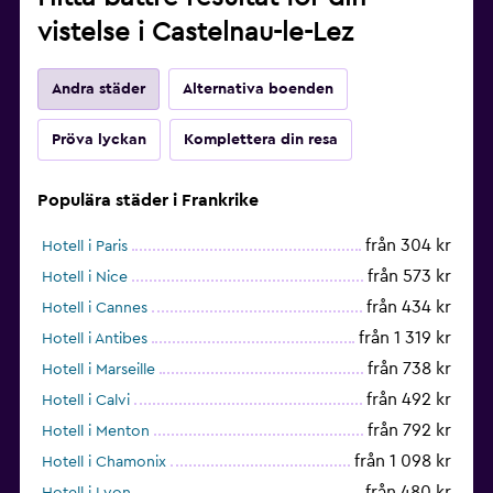
vistelse i Castelnau-le-Lez
Andra städer
Alternativa boenden
Pröva lyckan
Komplettera din resa
Populära städer i Frankrike
från 304 kr
Hotell i Paris
från 573 kr
Hotell i Nice
från 434 kr
Hotell i Cannes
från 1 319 kr
Hotell i Antibes
från 738 kr
Hotell i Marseille
från 492 kr
Hotell i Calvi
från 792 kr
Hotell i Menton
från 1 098 kr
Hotell i Chamonix
från 480 kr
Hotell i Lyon