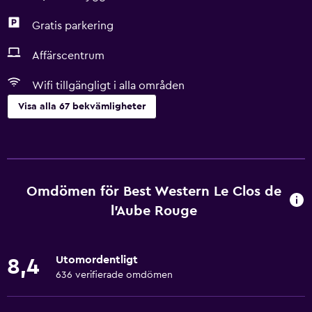
Gratis parkering
Affärscentrum
Wifi tillgängligt i alla områden
Visa alla 67 bekvämligheter
Tjänster och bekvämligheter
Konferensrum
Affärscentrum
Omdömen för Best Western Le Clos de
Kassaskåp
l'Aube Rouge
Mötesrum
Kollektivtrafiksbiljetter
Utomordentligt
8,4
Rumservice
636 verifierade omdömen
Fotmassage