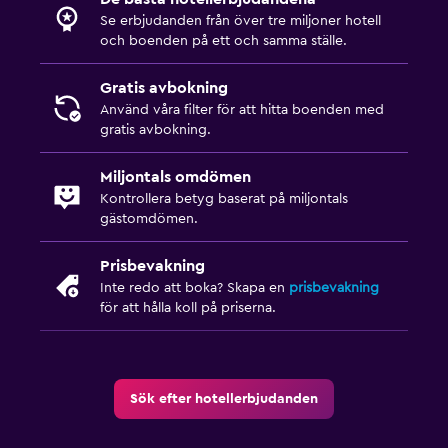
Säkerhetsvakt dygnet runt
Se erbjudanden från över tre miljoner hotell
och boenden på ett och samma ställe.
Utomhus
Gratis avbokning
Terrass/uteplats
Använd våra filter för att hitta boenden med
Strandstolar
gratis avbokning.
Trädgård
Miljontals omdömen
Kontrollera betyg baserat på miljontals
Fitness
gästomdömen.
Träningslokal
Prisbevakning
Tennis
Inte redo att boka? Skapa en
prisbevakning
för att hålla koll på priserna.
Squash
Parkering och transport
Gratis parkering
Sök efter hotellerbjudanden
Privat parkering