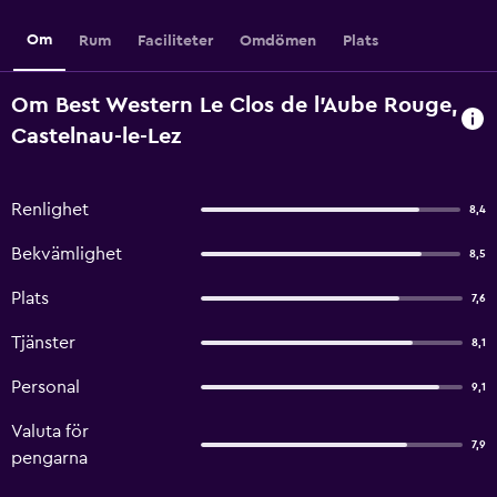
Om
Rum
Faciliteter
Omdömen
Plats
Om Best Western Le Clos de l'Aube Rouge,
Castelnau-le-Lez
Renlighet
8,4
Bekvämlighet
8,5
Plats
7,6
Tjänster
8,1
Personal
9,1
Valuta för
7,9
pengarna