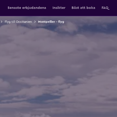
Senaste erbjudandena
Insikter
Bäst att boka
FAQ
Flyg till Occitanien
Montpellier – flyg