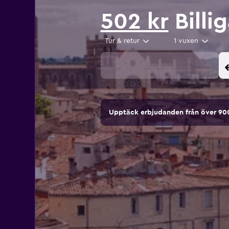
502 kr
Billig
Tur & retur
1 vuxen
Upptäck erbjudanden från över 9