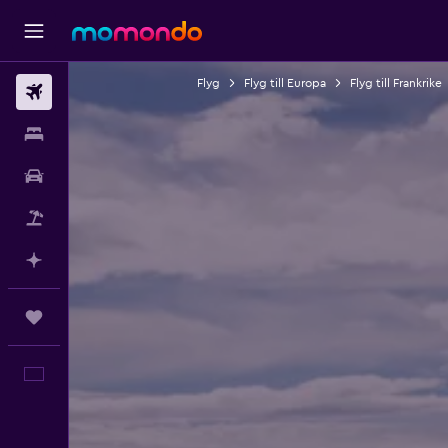
Flyg
Flyg till Europa
Flyg till Frankrike
Flyg
Boende
Hyrbil
Paketresor
Planera med AI
Trips
Svenska