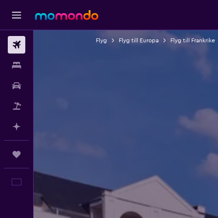
Flyg
Flyg till Europa
Flyg till Frankrike
Flyg
Boende
Hyrbil
Paketresor
Planera med AI
Trips
Svenska