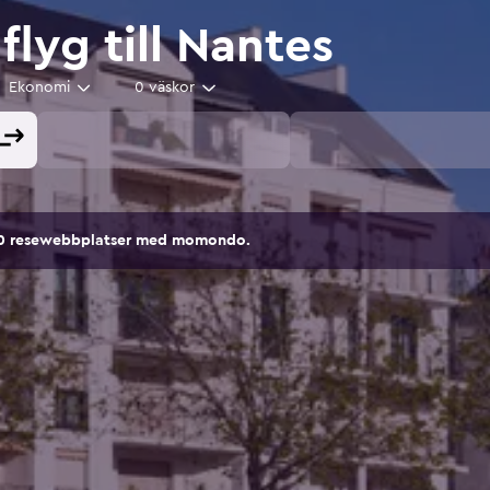
 flyg till Nantes
Ekonomi
0 väskor
00 resewebbplatser med momondo.