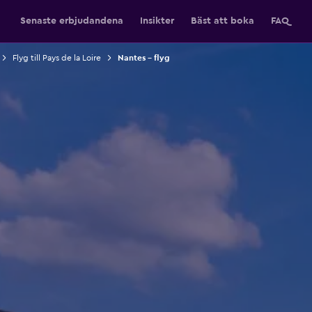
Senaste erbjudandena
Insikter
Bäst att boka
FAQ
Flyg till Pays de la Loire
Nantes – flyg