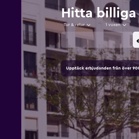
Hitta billiga
Tur & retur
1 vuxen
Upptäck erbjudanden från över 9