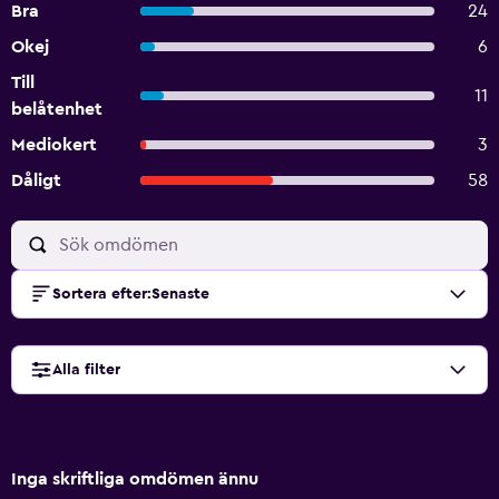
Bra
24
Okej
6
Till
11
belåtenhet
Mediokert
3
Dåligt
58
Sortera efter
:
Senaste
Alla filter
Inga skriftliga omdömen ännu