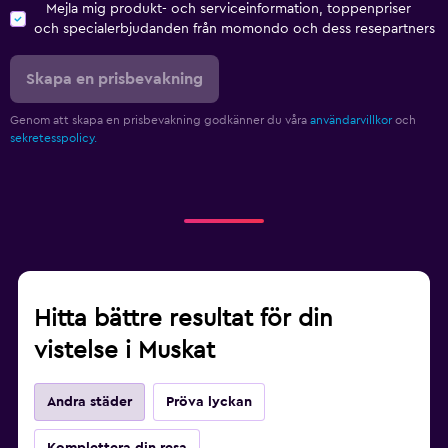
Mejla mig produkt- och serviceinformation, toppenpriser
och specialerbjudanden från momondo och dess resepartners
Skapa en prisbevakning
Genom att skapa en prisbevakning godkänner du våra
användarvillkor
och
sekretesspolicy.
Hitta bättre resultat för din
vistelse i Muskat
Andra städer
Pröva lyckan
Komplettera din resa