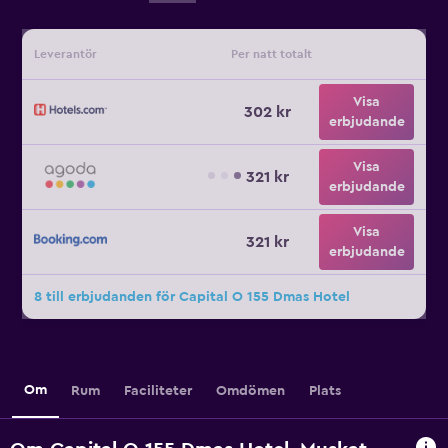
Leverantör
Per natt totalt
Visa
302 kr
erbjudande
Visa
321 kr
erbjudande
Visa
321 kr
erbjudande
8 till erbjudanden för Capital O 155 Dmas Hotel
Om
Rum
Faciliteter
Omdömen
Plats