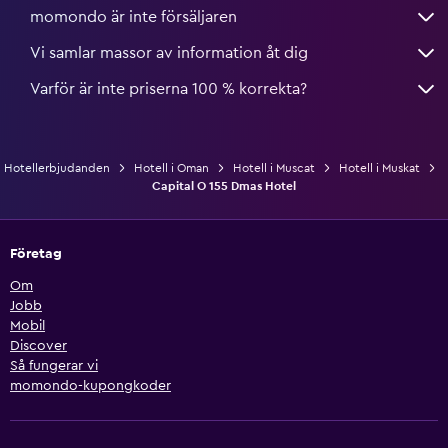
momondo är inte försäljaren
Vi samlar massor av information åt dig
Varför är inte priserna 100 % korrekta?
Hotellerbjudanden
Hotell i Oman
Hotell i Muscat
Hotell i Muskat
Capital O 155 Dmas Hotel
Företag
Om
Jobb
Mobil
Discover
Så fungerar vi
momondo-kupongkoder