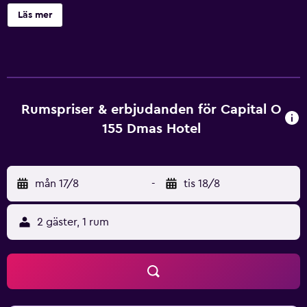
Boendet är rökfritt och ligger 1,9 km från Oman Avenues
Läs mer
Mall. Alla rum på Capital O 155 Dmas Hotel har skrivbord
och platt-tv. Samtliga rum har ett eget badrum med en
dusch. Personalen i receptionen talar arabiska och
engelska och kan ge dig information och praktiska tips om
området. Oman Convention and Exhibition Centre ligger
11 km från boendet, medan Omans internationella
Rumspriser & erbjudanden för Capital O
utställningscenter ligger 12 km bort. Flygplatsen (Muskat
155 Dmas Hotel
internationella flygplats) ligger 13 km från boendet.
mån 17/8
-
tis 18/8
2 gäster, 1 rum