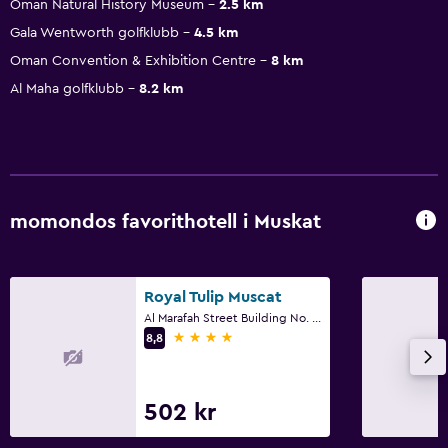
Oman Natural History Museum
2.5 km
Gala Wentworth golfklubb
4.5 km
Oman Convention & Exhibition Centre
8 km
Al Maha golfklubb
8.2 km
momondos favorithotell i Muskat
Royal Tulip Muscat
Al Marafah Street Building No. 689/1, Way No. 238, Al Ghubra North, Muskat
4 stjärnor
8,8
502 kr