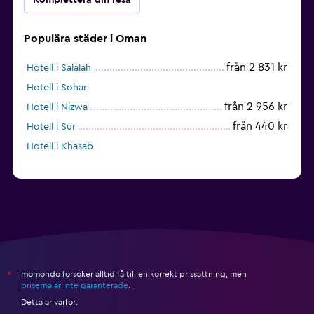
Populära städer i Oman
från 2 831 kr
Hotell i Salalah
Hotell i Sohar
från 2 956 kr
Hotell i Nizwa
från 440 kr
Hotell i Sur
Hotell i Khasab
momondo försöker alltid få till en korrekt prissättning, men
*
priserna är inte garanterade
.
Detta är varför: