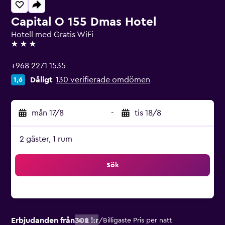
Capital O 155 Dmas Hotel
Hotell med Gratis WiFi
3 stjärnor
+968 2271 1535
Dåligt
130 verifierade omdömen
1,6
mån 17/8
-
tis 18/8
2 gäster, 1 rum
Sök
Erbjudanden från
302 kr
/
Billigaste Pris per natt