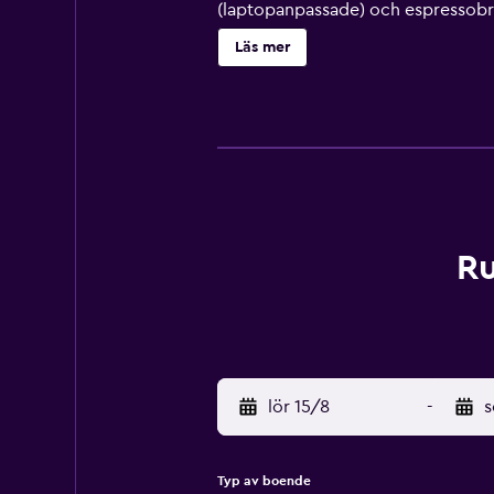
(laptopanpassade) och espressobry
rummet. Badrummen har badrockar, to
Läs mer
(passar för 3–5 personer eller upp 
strykjärn/strykbräda. Städning er
Fritidsaktiviteterna nedan finns ant
Ru
lör 15/8
-
s
Typ av boende