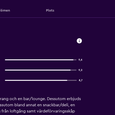
ömen
Plats
9,6
9,2
8,7
taurang och en bar/lounge. Dessutom erbjuds
dessutom bland annat en snackbar/deli, en
g från loftgång samt värdeförvaringsskåp