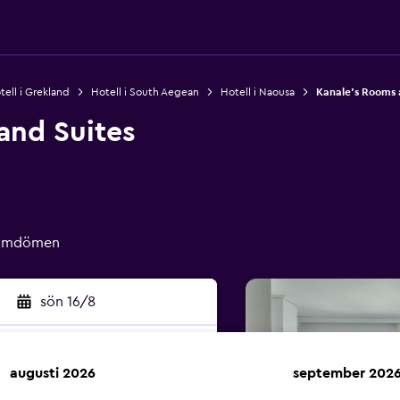
tell i Grekland
Hotell i South Aegean
Hotell i Naousa
Kanale's Rooms 
and Suites
e omdömen
sön 16/8
augusti 2026
september 202