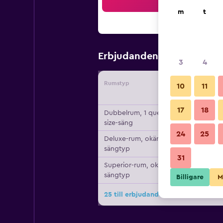
Sö
m
t
2 098 kr
Erbjudanden från
3
4
Rumstyp
Leverant
10
11
17
18
Dubbelrum, 1 queen
size-säng
24
25
Deluxe-rum, okänd
sängtyp
31
Superior-rum, okänd
sängtyp
Billigare
M
25 till erbjudanden för Kanale's Ro