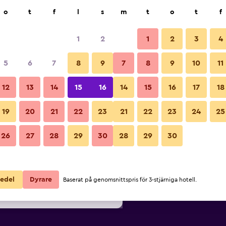
k
o
t
f
l
s
m
t
o
t
f
1
2
1
2
3
4
/
Billigaste Pris per natt
5
6
7
8
9
7
8
9
10
11
Övrigt
ör
Per natt
12
13
14
15
16
14
15
16
17
18
totalt
19
20
21
22
23
21
22
23
24
25
2 098 kr
Visa erbjudande
Bilder från Kanale's Rooms and 
26
27
28
29
30
28
29
30
2 145 kr
Visa erbjudande
2 409 kr
Visa erbjudande
edel
Dyrare
Baserat på genomsnittspris för 3-stjärniga hotell.
oms and Suites