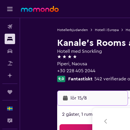
Flyg
Hotellerbjudanden
Hotell i Europa
Ho
Boende
Kanale's Rooms 
Hyrbil
Hotell med Snorkling
4 stjärnor
Paketresor
Piperi, Naousa
+30 228 405 2044
Planera med AI
Fantastiskt
542 verifierad
9,0
Trips
lör 15/8
-
Svenska
2 gäster, 1 rum
Feedback