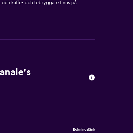
 och kaffe- och tebryggare finns på
 till gratis wi-fi (hastighet: 250+ Mbps
essutom har rummen gratis flaskvatten och
tta hotell har bland annat en utomhuspool.
mma.
anale's
Bokningslänk