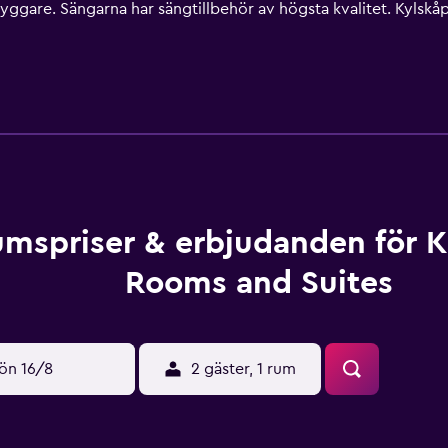
ggare. Sängarna har sängtillbehör av högsta kvalitet. Kylskåp
fflor, gratis toalettartiklar och hårtorkar. Gäster har tillgång
till 10 enheter)). På tv:n kan du se satellitpremiumkanaler. D
bjuds dagligen och massage på rummet kan fås på begäran. De
ingen tillgängliga på plats eller i närheten. Avgifter kan tillko
mspriser & erbjudanden för K
Rooms and Suites
ön 16/8
2 gäster, 1 rum