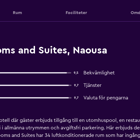
Rum
Faciliteter
Omd
ms and Suites, Naousa
Bekvämlighet
9,5
Tjänster
9,7
Valuta för pengarna
9,7
otell där gäster erbjuds tillgång till en utomhuspool, en res
-fi i allmänna utrymmen och avgiftsfri parkering. Här erbjuds 
Rooms and Suites har 34 luftkonditionerade rum som har ingån