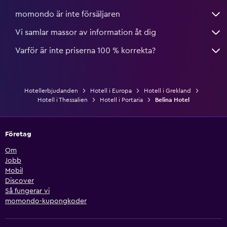
momondo är inte försäljaren
Vi samlar massor av information åt dig
Varför är inte priserna 100 % korrekta?
Hotellerbjudanden
Hotell i Europa
Hotell i Grekland
Hotell i Thessalien
Hotell i Portaria
Belina Hotel
Företag
Om
Jobb
Mobil
Discover
Så fungerar vi
momondo-kupongkoder