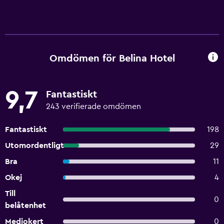
Omdömen för Belina Hotel
9,7
Fantastiskt
243 verifierade omdömen
Fantastiskt
198
Utomordentligt
29
Bra
11
Okej
4
Till
0
belåtenhet
Mediokert
0