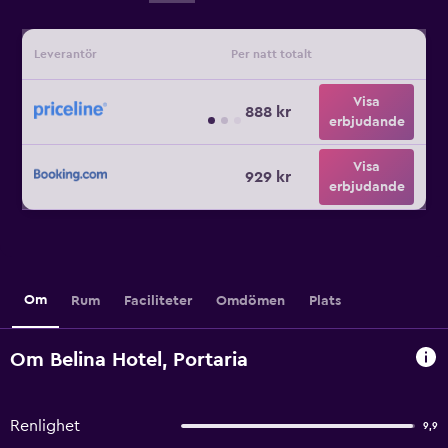
Leverantör
Per natt totalt
Visa
888 kr
erbjudande
Visa
929 kr
erbjudande
Om
Rum
Faciliteter
Omdömen
Plats
Om Belina Hotel, Portaria
Renlighet
9,9