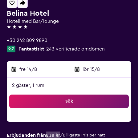
Belina Hotel
Hotell med Bar/lounge
4 stjärnor
+30 242 809 9890
Fantastiskt
243 verifierade omdömen
9,7
fre 14/8
-
lör 15/8
2 gäster, 1 rum
Sök
Erbjudanden från
888 kr
/
Billigaste Pris per natt