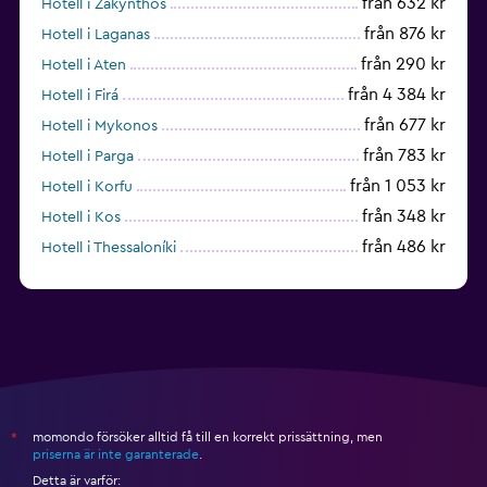
från 632 kr
Hotell i Zákynthos
från 876 kr
Hotell i Laganas
från 290 kr
Hotell i Aten
från 4 384 kr
Hotell i Firá
från 677 kr
Hotell i Mykonos
från 783 kr
Hotell i Parga
från 1 053 kr
Hotell i Korfu
från 348 kr
Hotell i Kos
från 486 kr
Hotell i Thessaloníki
från 1 630 kr
Hotell i Hersonissos
momondo försöker alltid få till en korrekt prissättning, men
*
priserna är inte garanterade
.
Detta är varför: