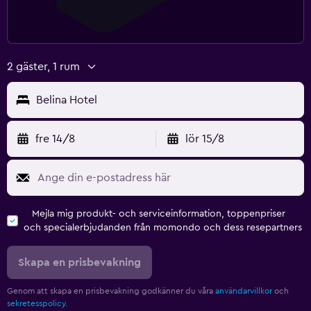
2 gäster, 1 rum
Belina Hotel
fre 14/8
lör 15/8
Mejla mig produkt- och serviceinformation, toppenpriser
och specialerbjudanden från momondo och dess resepartners
Skapa en prisbevakning
Genom att skapa en prisbevakning godkänner du våra
användarvillkor
och
sekretesspolicy.