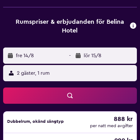
egna badrummet finns dusch, gratis toalettartiklar och
hårtork. På boendet ingår sängkläder och handdukar i
samtliga rum. Museum of Folk Art and History of Pelion
Rumspriser & erbjudanden för Belina
ligger 2,9 km från Belina Hotel, medan Athanasakeion
Hotel
Archaeological Museum of Volos ligger 10 km bort.
Flygplatsen (Nea Anchialos nationella flygplats) ligger 61
km bort.
fre 14/8
-
lör 15/8
2 gäster, 1 rum
888 kr
Dubbelrum, okänd sängtyp
per natt med avgifter