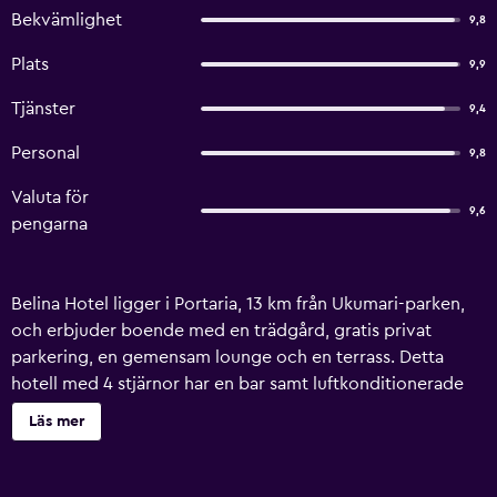
Bekvämlighet
9,8
Plats
9,9
Tjänster
9,4
Personal
9,8
Valuta för
9,6
pengarna
Belina Hotel ligger i Portaria, 13 km från Ukumari-parken,
och erbjuder boende med en trädgård, gratis privat
parkering, en gemensam lounge och en terrass. Detta
hotell med 4 stjärnor har en bar samt luftkonditionerade
rum med gratis WiFi och eget badrum. Boendet har
Läs mer
rumsservice och en 24-timmarsreception och kan även
bistå med bagageförvaring. Samtliga rum på Belina Hotel
har en platt-tv med kabelkanaler och ett värdeskåp. I det