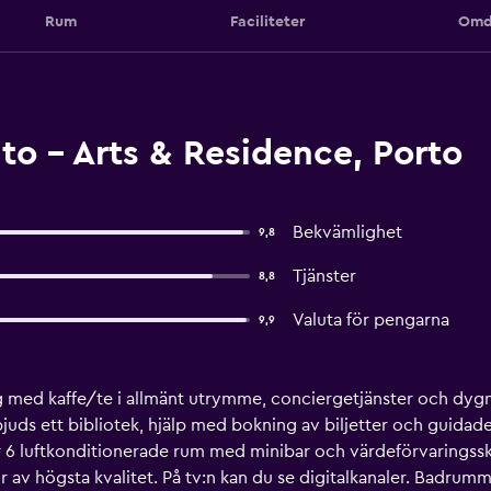
Rum
Faciliteter
Omd
o - Arts & Residence, Porto
Bekvämlighet
9,8
Tjänster
8,8
Valuta för pengarna
9,9
ng med kaffe/te i allmänt utrymme, conciergetjänster och dygn
ds ett bibliotek, hjälp med bokning av biljetter och guidade
r 6 luftkonditionerade rum med minibar och värdeförvaringss
r av högsta kvalitet. På tv:n kan du se digitalkanaler. Badr