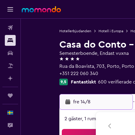
Flyg
Hotellerbjudanden
Hotell i Europa
Ho
Boende
Casa do Conto -
Hyrbil
Semesterboende, Endast vuxna
4 stjärnor
Paketresor
Rua da Boavista, 703, Porto, Porto
+351 222 060 340
Planera med AI
Fantastiskt
600 verifierad
9,5
Trips
fre 14/8
-
Svenska
2 gäster, 1 rum
Feedback