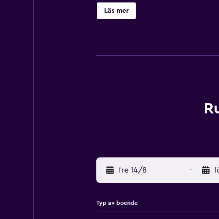
tofflor och lyxtoalettartiklar. Gäste
Läs mer
Dessutom har rummen hårtork och gr
Fritidsaktiviteterna nedan finns ant
R
fre 14/8
-
l
Typ av boende