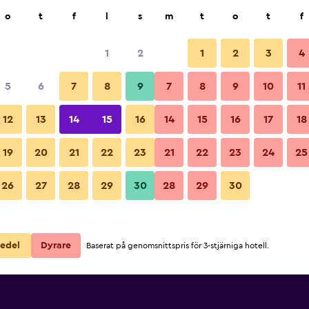
k
o
t
f
l
s
m
t
o
t
f
1
2
1
2
3
4
Billigaste Pris per natt
5
6
7
8
9
7
8
9
10
11
Sovrum
ör
Per natt
12
13
14
15
16
14
15
16
17
18
totalt
19
20
21
22
23
21
22
23
24
25
1 574 kr
Visa erbjudande
Bilder från Casa do Conto - Art
26
27
28
29
30
28
29
30
2 833 kr
Visa erbjudande
edel
Dyrare
Baserat på genomsnittspris för 3-stjärniga hotell.