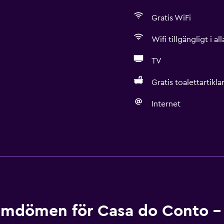
Gratis WiFi
Wifi tillgängligt i a
TV
Gratis toalettartikla
Internet
Tillgänglighet och lämpl
Endast vuxna
Hiss
Nås via hiss
Allergivänligt
mdömen för Casa do Conto - 
Rökning förbjuden