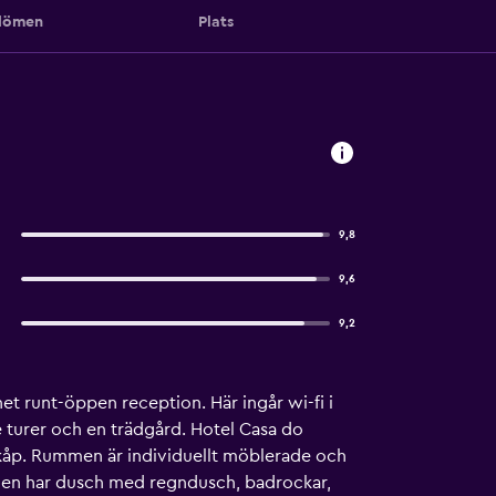
ömen
Plats
9,8
9,6
9,2
et runt-öppen reception. Här ingår wi-fi i
 turer och en trädgård. Hotel Casa do
kåp. Rummen är individuellt möblerade och
ummen har dusch med regndusch, badrockar,