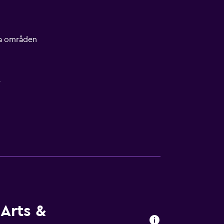
lla områden
r
ighet
Arts &