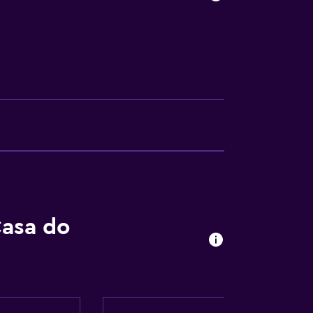
iss
Casa do
e