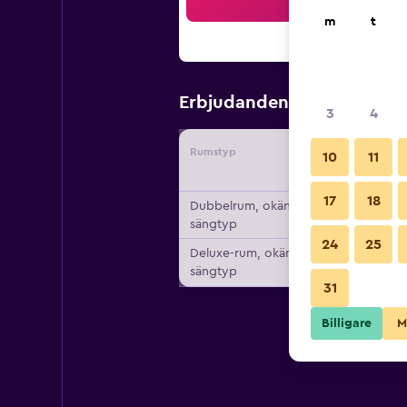
Sö
m
t
1 574 kr
Erbjudanden från
/
3
4
Rumstyp
Leverant
10
11
17
18
Dubbelrum, okänd
sängtyp
24
25
Deluxe-rum, okänd
sängtyp
31
Billigare
M