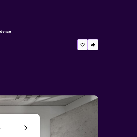
idence
6