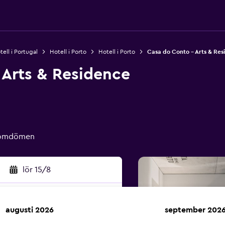
tell i Portugal
Hotell i Porto
Hotell i Porto
Casa do Conto - Arts & Res
 Arts & Residence
e omdömen
lör 15/8
augusti 2026
september 202