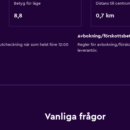
Betyg för läge
Distans till centru
Toalettpapper
8,8
Morgonrock
0,7 km
Privat badrum
Walk-in-dusch
Avbokning/förskottsbet
 utcheckning när som helst före 12:00
Regler för avbokning/försk
leverantör.
Kök
Elektrisk vattenkokare
Köksutrustning
Spishäll
Vattenkokare
Matplats
Vanliga frågor
Kokvrå