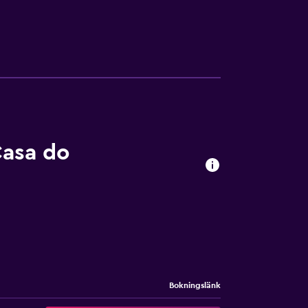
1–2 personer eller upp till 6 enheter)).
stade sängkläder kan fås på begäran.
mma.
Casa do
e
Bokningslänk