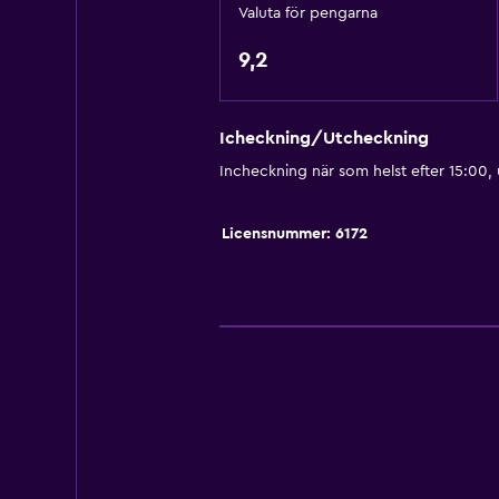
Valuta för pengarna
Ljudisolerade rum
Ljudisolering
9,2
Telefon
Stadsutsikt
Icheckning/Utcheckning
Förvaring
Incheckning när som helst efter 15:00,
Tjänster och bekvämligheter
Licensnummer: 6172
Bankomat på plats
Affärscentrum
Kassaskåp
Mötesrum
Nyckelkortsåtkomst
Vattenflaska
Privat incheckning/utcheckning