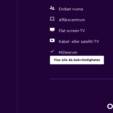
Endast vuxna
Affärscentrum
Flat-screen TV
Kabel- eller satellit-TV
Mötesrum
Visa alla 84 bekvämligheter
Grundläggande bekvämligheter
Gratis WiFi
Wifi tillgängligt i alla områden
Internet
Sängkläder
O
Handdukar