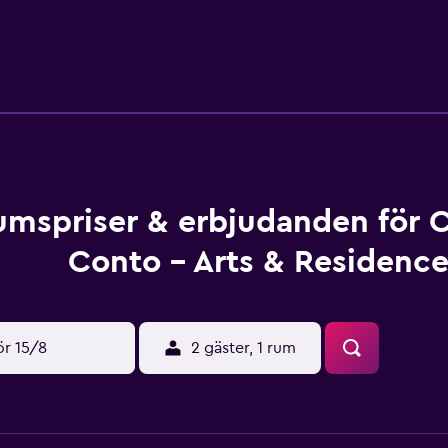
r har tillgång till gratis wi-fi (hastighet: 100+ Mbps (passar för 
atis toalettartiklar. Städning erbjuds dagligen och allergite
ingen tillgängliga på plats eller i närheten. Avgifter kan tillko
umspriser & erbjudanden för 
Conto - Arts & Residenc
ör 15/8
2 gäster, 1 rum